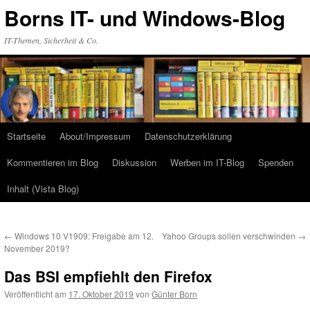
Zum
Borns IT- und Windows-Blog
Inhalt
springen
IT-Themen, Sicherheit & Co.
Startseite
About/Impressum
Datenschutzerklärung
Kommentieren im Blog
Diskussion
Werben im IT-Blog
Spenden
Inhalt (Vista Blog)
←
Windows 10 V1909: Freigabe am 12.
Yahoo Groups sollen verschwinden
→
November 2019?
Das BSI empfiehlt den Firefox
Veröffentlicht am
17. Oktober 2019
von
Günter Born