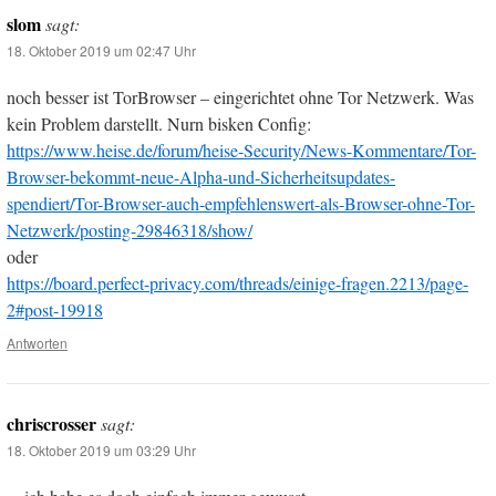
slom
sagt:
18. Oktober 2019 um 02:47 Uhr
noch besser ist TorBrowser – eingerichtet ohne Tor Netzwerk. Was
kein Problem darstellt. Nurn bisken Config:
https://www.heise.de/forum/heise-Security/News-Kommentare/Tor-
Browser-bekommt-neue-Alpha-und-Sicherheitsupdates-
spendiert/Tor-Browser-auch-empfehlenswert-als-Browser-ohne-Tor-
Netzwerk/posting-29846318/show/
oder
https://board.perfect-privacy.com/threads/einige-fragen.2213/page-
2#post-19918
Antworten
chriscrosser
sagt:
18. Oktober 2019 um 03:29 Uhr