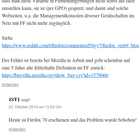
dass man diese Variable in Firmenumgebungen nicht selbst auf false
umstellen kann, sie ist (per GPO) gesperrt, und damit sind solche
Webseiten, u.a. die Managementkonsolen diverser Gerätschaften im
Netz mit FF nicht mehr zugänglich.
Siehe
https://www.reddit.com/r/firefox/comments/d50gv7/firefox_ver69_blo
Der Fehler ist bereits bei Mozilla in Arbeit und geht scheinbar auf
eine 5 Jahre alte fehlerhafte Definition im FF zurück:
https://bugzilla.mozilla.org/show_bug.cgi?id=1579060
Antworten
1ST1
sagt:
22. Oktober 2019 um 15:53 Uhr
Heute ist Firefox 70 erschienen und das Problem wurde behoben!
Antworten