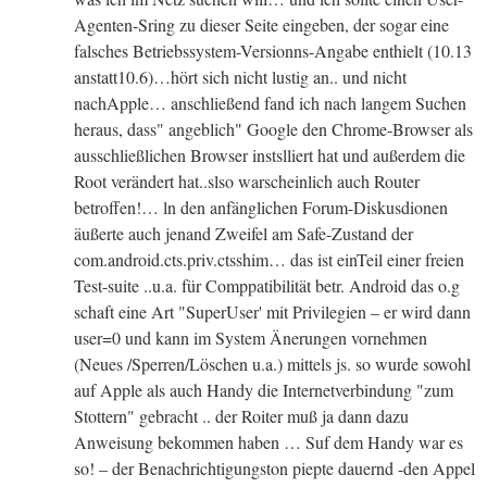
Agenten-Sring zu dieser Seite eingeben, der sogar eine
falsches Betriebssystem-Versionns-Angabe enthielt (10.13
anstatt10.6)…hört sich nicht lustig an.. und nicht
nachApple… anschließend fand ich nach langem Suchen
heraus, dass" angeblich" Google den Chrome-Browser als
ausschließlichen Browser instslliert hat und außerdem die
Root verändert hat..slso warscheinlich auch Router
betroffen!… ln den anfänglichen Forum-Diskusdionen
äußerte auch jenand Zweifel am Safe-Zustand der
com.android.cts.priv.ctsshim… das ist einTeil einer freien
Test-suite ..u.a. für Comppatibilität betr. Android das o.g
schaft eine Art "SuperUser' mit Privilegien – er wird dann
user=0 und kann im System Änerungen vornehmen
(Neues /Sperren/Löschen u.a.) mittels js. so wurde sowohl
auf Apple als auch Handy die Internetverbindung "zum
Stottern" gebracht .. der Roiter muß ja dann dazu
Anweisung bekommen haben … Suf dem Handy war es
so! – der Benachrichtigungston piepte dauernd -den Appel