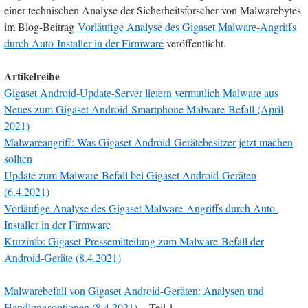
einer technischen Analyse der Sicherheitsforscher von Malwarebytes
im Blog-Beitrag
Vorläufige Analyse des Gigaset Malware-Angriffs
durch Auto-Installer in der Firmware
veröffentlicht.
Artikelreihe
Gigaset Android-Update-Server liefern vermutlich Malware aus
Neues zum Gigaset Android-Smartphone Malware-Befall (April
2021)
Malwareangriff: Was Gigaset Android-Gerätebesitzer jetzt machen
sollten
Update zum Malware-Befall bei Gigaset Android-Geräten
(6.4.2021)
Vorläufige Analyse des Gigaset Malware-Angriffs durch Auto-
Installer in der Firmware
Kurzinfo: Gigaset-Pressemitteilung zum Malware-Befall der
Android-Geräte (8.4.2021)
Malwarebefall von Gigaset Android-Geräten: Analysen und
Handlungsoptionen (8.4.2021)
– Teil 1