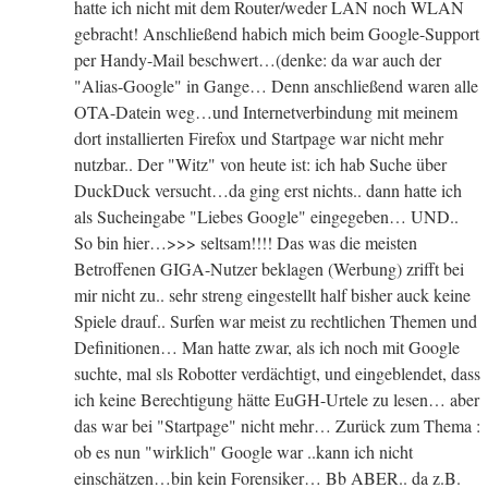
hatte ich nicht mit dem Router/weder LAN noch WLAN
gebracht! Anschließend habich mich beim Google-Support
per Handy-Mail beschwert…(denke: da war auch der
"Alias-Google" in Gange… Denn anschließend waren alle
OTA-Datein weg…und Internetverbindung mit meinem
dort installierten Firefox und Startpage war nicht mehr
nutzbar.. Der "Witz" von heute ist: ich hab Suche über
DuckDuck versucht…da ging erst nichts.. dann hatte ich
als Sucheingabe "Liebes Google" eingegeben… UND..
So bin hier…>>> seltsam!!!! Das was die meisten
Betroffenen GIGA-Nutzer beklagen (Werbung) zrifft bei
mir nicht zu.. sehr streng eingestellt half bisher auck keine
Spiele drauf.. Surfen war meist zu rechtlichen Themen und
Definitionen… Man hatte zwar, als ich noch mit Google
suchte, mal sls Robotter verdächtigt, und eingeblendet, dass
ich keine Berechtigung hätte EuGH-Urtele zu lesen… aber
das war bei "Startpage" nicht mehr… Zurück zum Thema :
ob es nun "wirklich" Google war ..kann ich nicht
einschätzen…bin kein Forensiker… Bb ABER.. da z.B.