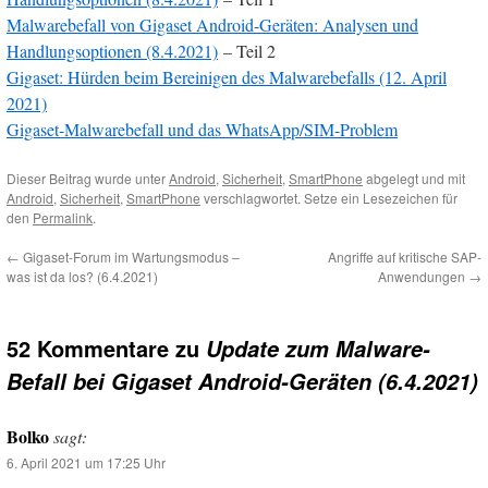
Malwarebefall von Gigaset Android-Geräten: Analysen und
Handlungsoptionen (8.4.2021)
– Teil 2
Gigaset: Hürden beim Bereinigen des Malwarebefalls (12. April
2021)
Gigaset-Malwarebefall und das WhatsApp/SIM-Problem
Dieser Beitrag wurde unter
Android
,
Sicherheit
,
SmartPhone
abgelegt und mit
Android
,
Sicherheit
,
SmartPhone
verschlagwortet. Setze ein Lesezeichen für
den
Permalink
.
←
Gigaset-Forum im Wartungsmodus –
Angriffe auf kritische SAP-
was ist da los? (6.4.2021)
Anwendungen
→
52 Kommentare zu
Update zum Malware-
Befall bei Gigaset Android-Geräten (6.4.2021)
Bolko
sagt:
6. April 2021 um 17:25 Uhr