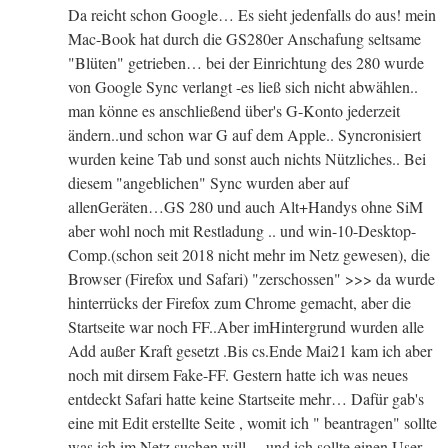
Da reicht schon Google… Es sieht jedenfalls do aus! mein
Mac-Book hat durch die GS280er Anschafung seltsame
"Blüten" getrieben… bei der Einrichtung des 280 wurde
von Google Sync verlangt -es ließ sich nicht abwählen..
man könne es anschließend über's G-Konto jederzeit
ändern..und schon war G auf dem Apple.. Syncronisiert
wurden keine Tab und sonst auch nichts Nützliches.. Bei
diesem "angeblichen" Sync wurden aber auf
allenGeräten…GS 280 und auch Alt+Handys ohne SiM
aber wohl noch mit Restladung .. und win-10-Desktop-
Comp.(schon seit 2018 nicht mehr im Netz gewesen), die
Browser (Firefox und Safari) "zerschossen" >>> da wurde
hinterrücks der Firefox zum Chrome gemacht, aber die
Startseite war noch FF..Aber imHintergrund wurden alle
Add außer Kraft gesetzt .Bis cs.Ende Mai21 kam ich aber
noch mit dirsem Fake-FF. Gestern hatte ich was neues
entdeckt Safari hatte keine Startseite mehr… Dafür gab's
eine mit Edit erstellte Seite , womit ich " beantragen" sollte
was ich im Netz suchen will… und ich sollte einen User-