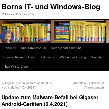
Zum
Borns IT- und Windows-Blog
Inhalt
springen
IT-Themen, Sicherheit & Co.
Startseite
About/Impressum
Datenschutzerklärung
Kommentieren im Blog
Diskussion
Werben im IT-Blog
Spenden
Inhalt (Vista Blog)
←
Gigaset-Forum im Wartungsmodus –
Angriffe auf kritische SAP-
was ist da los? (6.4.2021)
Anwendungen
→
Update zum Malware-Befall bei Gigaset
Android-Geräten (6.4.2021)