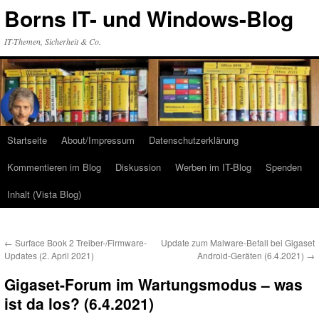
Zum
Borns IT- und Windows-Blog
Inhalt
springen
IT-Themen, Sicherheit & Co.
Startseite
About/Impressum
Datenschutzerklärung
Kommentieren im Blog
Diskussion
Werben im IT-Blog
Spenden
Inhalt (Vista Blog)
←
Surface Book 2 Treiber-/Firmware-
Update zum Malware-Befall bei Gigaset
Updates (2. April 2021)
Android-Geräten (6.4.2021)
→
Gigaset-Forum im Wartungsmodus – was
ist da los? (6.4.2021)