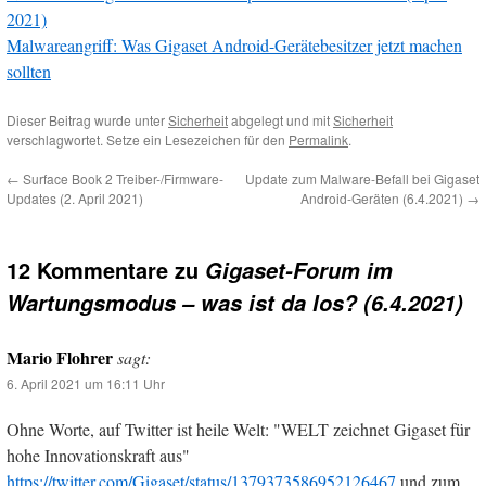
2021)
Malwareangriff: Was Gigaset Android-Gerätebesitzer jetzt machen
sollten
Dieser Beitrag wurde unter
Sicherheit
abgelegt und mit
Sicherheit
verschlagwortet. Setze ein Lesezeichen für den
Permalink
.
←
Surface Book 2 Treiber-/Firmware-
Update zum Malware-Befall bei Gigaset
Updates (2. April 2021)
Android-Geräten (6.4.2021)
→
12 Kommentare zu
Gigaset-Forum im
Wartungsmodus – was ist da los? (6.4.2021)
Mario Flohrer
sagt:
6. April 2021 um 16:11 Uhr
Ohne Worte, auf Twitter ist heile Welt: "WELT zeichnet Gigaset für
hohe Innovationskraft aus"
https://twitter.com/Gigaset/status/1379373586952126467
und zum