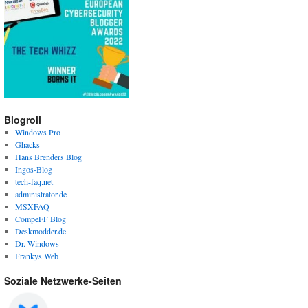
Blogroll
Windows Pro
Ghacks
Hans Brenders Blog
Ingos-Blog
tech-faq.net
administrator.de
MSXFAQ
CompeFF Blog
Deskmodder.de
Dr. Windows
Frankys Web
Soziale Netzwerke-Seiten