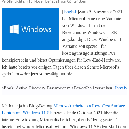
Veröffentlicht am
10. November 2021
von
Günter Born
[
English
]Zum 9. November 2021
hat Microsoft eine neue Variante
von Windows 11 mit der
Bezeichnung Windows 11 SE
angekündigt. Diese Windows 11-
Variante soll speziell für
kostengünstige Bildungs-PCs
konzipiert sein und bietet Optimierungen für Low-End-Hardware.
Ich hatte bereits vor einigen Tagen über diesen Schritt Microsofts
spekuliert – der jetzt so bestätigt wurde.
eBook: Active Directory-Passwörter mit PowerShell verwalten.
Jetzt h
Ich hatte ja im Blog-Beitrag
Microsoft arbeitet an Low Cost Surface
Laptop mit Windows 11 SE
bereits Ende Oktober 2021 über die
interne Entwicklung Microsofts berichtet, die als "fertig gestellt"
bezeichnet wurde. Microsoft will mit Windows 11 SE den Markt der