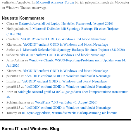
verlinkten Angebote. Im
Microsoft Answers-Forum
bin ich gelegentlich noch als Moderator
zu Windows-Themen unterwegs.
Neueste Kommentare
Clara
zu
Datenschutzvorfall bei Laptop-Hersteller Framework (August 2026)
Hobbyadmin
zu
I: Microsoft Defender hält Synology-Backups für einen Trojaner
(3.8.2026)
Carola
zu
"deGDID" entfernt GDID in Windows und blockt Neuanlage
Klartext
zu
"deGDID" entfernt GDID in Windows und blockt Neuanlage
Stefan
zu
I: Microsoft Defender hält Synology-Backups für einen Trojaner (3.8.2026)
taldoc
zu
"deGDID" entfernt GDID in Windows und blockt Neuanlage
Jung-Admin
zu
Windows-Clients: WSUS-Reporting-Probleme nach Updates vom 14.
Juli 2026
Klartext
zu
"deGDID" entfernt GDID in Windows und blockt Neuanlage
peter0815
zu
"deGDID" entfernt GDID in Windows und blockt Neuanlage
Luzifer
zu
"deGDID" entfernt GDID in Windows und blockt Neuanlage
peter0815
zu
"deGDID" entfernt GDID in Windows und blockt Neuanlage
Fritz
zu
Midnight Blizzard greift M365-Zugangsdaten über kompromittierte Hotelrouter
ab
Schlammhamster
zu
WordPress 7.0.3 verfügbar (6. August 2026)
peter0815
zu
"deGDID" entfernt GDID in Windows und blockt Neuanlage
Tommy
zu
III: Synology erklärt, warum die zweite Backup-Warnung nie kommt
Borns IT- und Windows-Blog