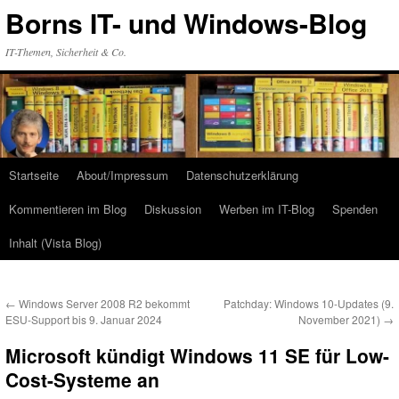
Zum
Borns IT- und Windows-Blog
Inhalt
springen
IT-Themen, Sicherheit & Co.
Startseite
About/Impressum
Datenschutzerklärung
Kommentieren im Blog
Diskussion
Werben im IT-Blog
Spenden
Inhalt (Vista Blog)
←
Windows Server 2008 R2 bekommt
Patchday: Windows 10-Updates (9.
ESU-Support bis 9. Januar 2024
November 2021)
→
Microsoft kündigt Windows 11 SE für Low-
Cost-Systeme an