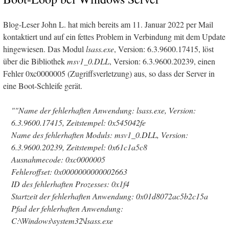
Blog-Leser John L. hat mich bereits am 11. Januar 2022 per Mail
kontaktiert und auf ein fettes Problem in Verbindung mit dem Update
hingewiesen. Das Modul
lsass.exe
, Version: 6.3.9600.17415, löst
über die Bibliothek
msv1_0.DLL
, Version: 6.3.9600.20239, einen
Fehler 0xc0000005 (Zugriffsverletzung) aus, so dass der Server in
eine Boot-Schleife gerät.
""Name der fehlerhaften Anwendung: lsass.exe, Version:
6.3.9600.17415, Zeitstempel: 0x545042fe
Name des fehlerhaften Moduls: msv1_0.DLL, Version:
6.3.9600.20239, Zeitstempel: 0x61c1a5c8
Ausnahmecode: 0xc0000005
Fehleroffset: 0x0000000000002663
ID des fehlerhaften Prozesses: 0x1f4
Startzeit der fehlerhaften Anwendung: 0x01d8072ac5b2c15a
Pfad der fehlerhaften Anwendung:
C:\Windows\system32\lsass.exe