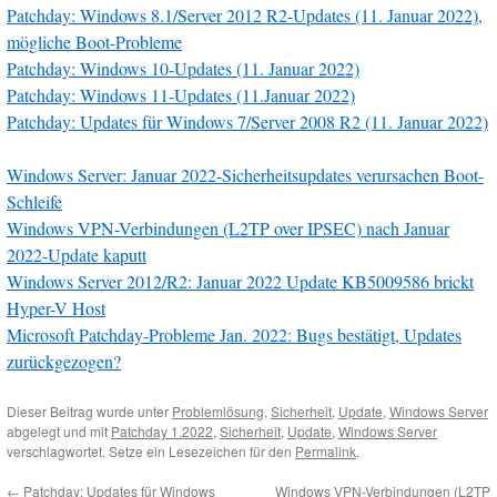
Patchday: Windows 8.1/Server 2012 R2-Updates (11. Januar 2022),
mögliche Boot-Probleme
Patchday: Windows 10-Updates (11. Januar 2022)
Patchday: Windows 11-Updates (11.Januar 2022)
Patchday: Updates für Windows 7/Server 2008 R2 (11. Januar 2022)
Windows Server: Januar 2022-Sicherheitsupdates verursachen Boot-
Schleife
Windows VPN-Verbindungen (L2TP over IPSEC) nach Januar
2022-Update kaputt
Windows Server 2012/R2: Januar 2022 Update KB5009586 brickt
Hyper-V Host
Microsoft Patchday-Probleme Jan. 2022: Bugs bestätigt, Updates
zurückgezogen?
Dieser Beitrag wurde unter
Problemlösung
,
Sicherheit
,
Update
,
Windows Server
abgelegt und mit
Patchday 1.2022
,
Sicherheit
,
Update
,
Windows Server
verschlagwortet. Setze ein Lesezeichen für den
Permalink
.
←
Patchday: Updates für Windows
Windows VPN-Verbindungen (L2TP