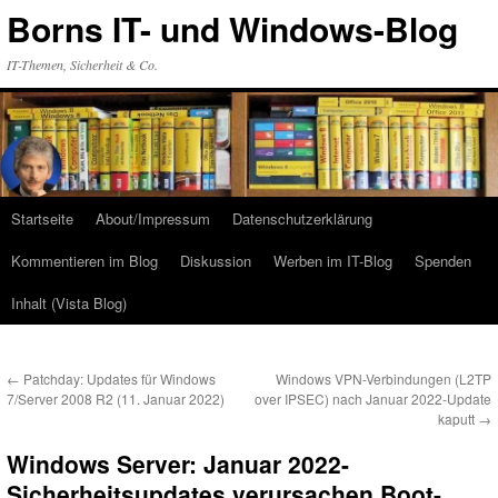
Zum
Borns IT- und Windows-Blog
Inhalt
springen
IT-Themen, Sicherheit & Co.
Startseite
About/Impressum
Datenschutzerklärung
Kommentieren im Blog
Diskussion
Werben im IT-Blog
Spenden
Inhalt (Vista Blog)
←
Patchday: Updates für Windows
Windows VPN-Verbindungen (L2TP
7/Server 2008 R2 (11. Januar 2022)
over IPSEC) nach Januar 2022-Update
kaputt
→
Windows Server: Januar 2022-
Sicherheitsupdates verursachen Boot-