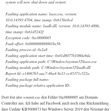
system will now shut down and restart.
Faulting application name: lsass.exe, version:
10.0.14393.4704, time stamp: 0x615be0cd
Faulting module name: lsadb.dll, version: 10.0.14393.4886,
time stamp: 0x61d5242f
Exception code: 0xc0000005
Fault offset: 0x000000000001be5b
Faulting process id: 0x2a8
Faulting application start time: 0x01d8077b1080a9da
Faulting application path: C:\Windows\system32\lsass.exe
Faulting module path: C:\Windows\system32\lsadb.dll
Report Id: e14067b5-aac7-46a4-9e21-cc45371c522a
Faulting package full name:
Faulting package-relative application ID:
Dort löst also
wininit.exe
den Fehler 0xc0000005 am Domain-
Controller aus. Ich habe auf Facebook auch noch eine Rückmeldung,
dass Update KB5008873 bei Windows Server 2019 den Neustart der