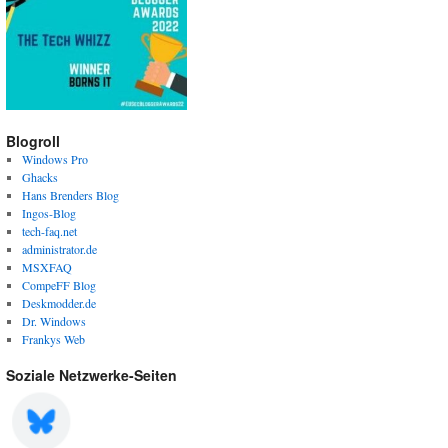
Blogroll
Windows Pro
Ghacks
Hans Brenders Blog
Ingos-Blog
tech-faq.net
administrator.de
MSXFAQ
CompeFF Blog
Deskmodder.de
Dr. Windows
Frankys Web
Soziale Netzwerke-Seiten