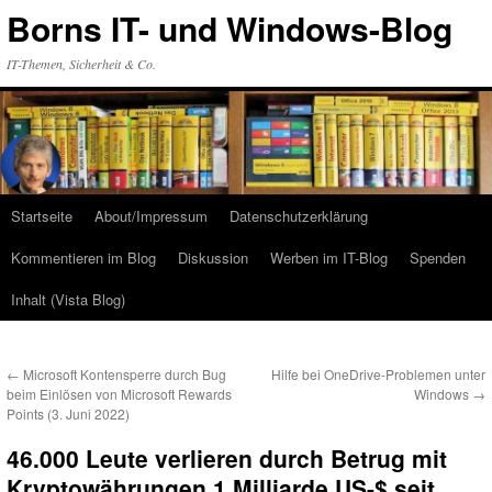
Zum
Borns IT- und Windows-Blog
Inhalt
springen
IT-Themen, Sicherheit & Co.
Startseite
About/Impressum
Datenschutzerklärung
Kommentieren im Blog
Diskussion
Werben im IT-Blog
Spenden
Inhalt (Vista Blog)
←
Microsoft Kontensperre durch Bug
Hilfe bei OneDrive-Problemen unter
beim Einlösen von Microsoft Rewards
Windows
→
Points (3. Juni 2022)
46.000 Leute verlieren durch Betrug mit
Kryptowährungen 1 Milliarde US-$ seit