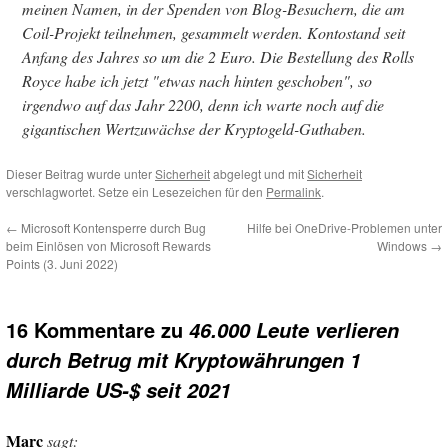
meinen Namen, in der Spenden von Blog-Besuchern, die am
Coil-Projekt teilnehmen, gesammelt werden. Kontostand seit
Anfang des Jahres so um die 2 Euro. Die Bestellung des Rolls
Royce habe ich jetzt "etwas nach hinten geschoben", so
irgendwo auf das Jahr 2200, denn ich warte noch auf die
gigantischen Wertzuwächse der Kryptogeld-Guthaben.
Dieser Beitrag wurde unter
Sicherheit
abgelegt und mit
Sicherheit
verschlagwortet. Setze ein Lesezeichen für den
Permalink
.
←
Microsoft Kontensperre durch Bug
Hilfe bei OneDrive-Problemen unter
beim Einlösen von Microsoft Rewards
Windows
→
Points (3. Juni 2022)
16 Kommentare zu
46.000 Leute verlieren
durch Betrug mit Kryptowährungen 1
Milliarde US-$ seit 2021
Marc
sagt: