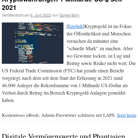
2021
Veröffentlicht am
6. Juni 2022
von
Günter Born
[
English
]Kryptogeld ist im Fokus
der Öffentlichkeit und Menschen
versuchen da mitunter eine
"schnelle Mark" zu machen. Aber
wo Gewinne locken, ist Lug und
Betrug sowie Risiko nicht weit. Die
US Federal Trade Commission (FTC) hat gerade einen Bericht
vorgelegt, nach dem seit dem Start der Erfassung in 2021 rund
46.000 Anleger die Rekordsumme von 1 Milliarde US-Dollar als
Verlust durch Betrug im Bereich Kryptogeld-Anlagen gemeldet
haben.
Kostenloses eBook: Admin-Passwörter schützen mit LAPS.
Jetzt herun
Digitale Vermögenswerte und Phantasien