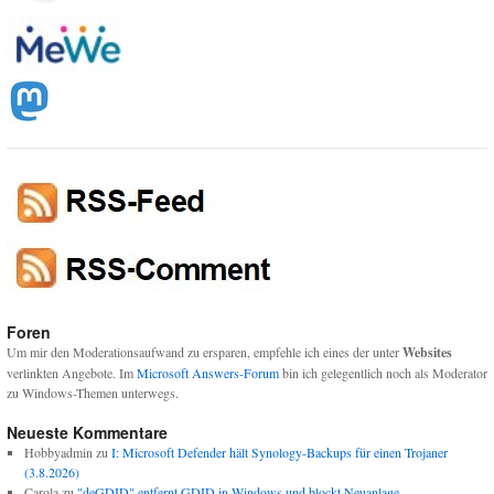
Foren
Um mir den Moderationsaufwand zu ersparen, empfehle ich eines der unter
Websites
verlinkten Angebote. Im
Microsoft Answers-Forum
bin ich gelegentlich noch als Moderator
zu Windows-Themen unterwegs.
Neueste Kommentare
Hobbyadmin
zu
I: Microsoft Defender hält Synology-Backups für einen Trojaner
(3.8.2026)
Carola
zu
"deGDID" entfernt GDID in Windows und blockt Neuanlage