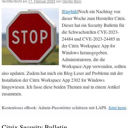
Veröffentlicht am
17. Februar 2023
von
Günter Born
[
English
]Noch ein Nachtrag von
dieser Woche zum Hersteller Citrix.
Dieser hat ein Security Bulletin für
die Schwachstellen CVE-2023-
24484 und CVE-2023-24485 in
der Citrix Workspace App for
Windows herausgegeben.
Administratoren, die die
Workspace-App verwenden, sollten
also updaten. Zudem hat mich ein Blog-Leser auf Probleme mit der
Installation der Citrix Workspace App 2302 for Windows
hingewiesen. Ich fasse diese beiden Themen mal in einem Artikel
zusammen.
Kostenloses eBook: Admin-Passwörter schützen mit LAPS.
Jetzt herun
Citrix Security Bulletin