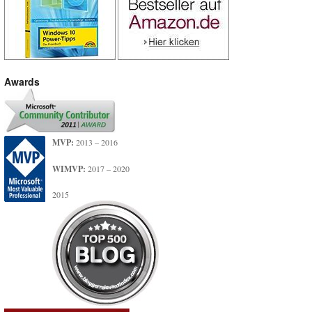
Awards
MVP:
2013 – 2016
WIMVP:
2017 – 2020
2015