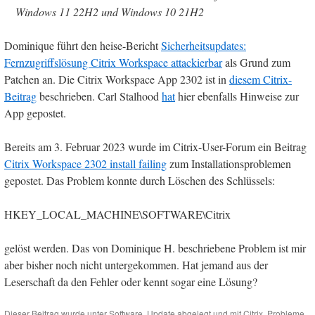
Windows 11 22H2 und Windows 10 21H2
Dominique führt den heise-Bericht
Sicherheitsupdates:
Fernzugriffslösung Citrix Workspace attackierbar
als Grund zum
Patchen an. Die Citrix Workspace App 2302 ist in
diesem Citrix-
Beitrag
beschrieben. Carl Stalhood
hat
hier ebenfalls Hinweise zur
App gepostet.
Bereits am 3. Februar 2023 wurde im Citrix-User-Forum ein Beitrag
Citrix Workspace 2302 install failing
zum Installationsproblemen
gepostet. Das Problem konnte durch Löschen des Schlüssels:
HKEY_LOCAL_MACHINE\SOFTWARE\Citrix
gelöst werden. Das von Dominique H. beschriebene Problem ist mir
aber bisher noch nicht untergekommen. Hat jemand aus der
Leserschaft da den Fehler oder kennt sogar eine Lösung?
Dieser Beitrag wurde unter
Software
,
Update
abgelegt und mit
Citrix
,
Probleme
,