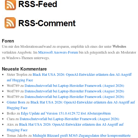
Foren
Um mir den Moderationsaufwand zu ersparen, empfehle ich eines der unter
Websites
verlinkten Angebote. Im
Microsoft Answers-Forum
bin ich gelegentlich noch als Moderator
zu Windows-Themen unterwegs.
Neueste Kommentare
Steter Tropfen
zu
Black Hat USA 2026: OpenAI-Entwickler erläutern den AI-Angriff
auf Hugging Face
Wolf789
zu
Datenschutzvorfall bei Laptop-Hersteller Framework (August 2026)
Wolf789
zu
Datenschutzvorfall bei Laptop-Hersteller Framework (August 2026)
Wolf789
zu
Datenschutzvorfall bei Laptop-Hersteller Framework (August 2026)
Günter Born
zu
Black Hat USA 2026: OpenAI-Entwickler erläutern den AI-Angriff auf
Hugging Face
Bolko
zu
Edge Update auf Version 151.0.4129.72 löst Absturzproblem
Clara
zu
Datenschutzvorfall bei Laptop-Hersteller Framework (August 2026)
Alex
zu
Black Hat USA 2026: OpenAI-Entwickler erläutern den AI-Angriff auf
Hugging Face
Tomas Jakobs
zu
Midnight Blizzard greift M365-Zugangsdaten über kompromittierte