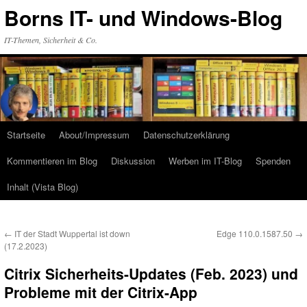
Zum
Borns IT- und Windows-Blog
Inhalt
springen
IT-Themen, Sicherheit & Co.
Startseite
About/Impressum
Datenschutzerklärung
Kommentieren im Blog
Diskussion
Werben im IT-Blog
Spenden
Inhalt (Vista Blog)
←
IT der Stadt Wuppertal ist down
Edge 110.0.1587.50
→
(17.2.2023)
Citrix Sicherheits-Updates (Feb. 2023) und
Probleme mit der Citrix-App