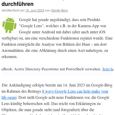
durchführen
Veröffentlicht am
16. Juni 2023
von
Günter Born
Google hat gerade angekündigt, dass sein Produkt
"Google Lens", welches z.B. in der Kamera-App von
Google unter Android mit dabei (aber auch unter iOS
verfügbar) ist, um eine verschiedene Funktionen ergänzt wurde. Eine
Funktion ermöglicht die Analyse von Bildern der Haut – um dort
Anomalitäten, die eine Abklärung durch einen Arzt nahelegen, zu
erkennen.
eBook: Active Directory-Passwörter mit PowerShell verwalten.
Jetzt h
Die Ankündigung erfolgte bereits am 14. Juni 2023 im Google-Blog
im Rahmen des Beitrags
8 ways Google Lens can help make your
life easier
. Dort stellt Google acht neue Funktionen vor, die Google
Lens künftig beherrschen soll. Das reicht von Erklärungen zu
Objekten, die man gerade sieht (und fotografiert) über die