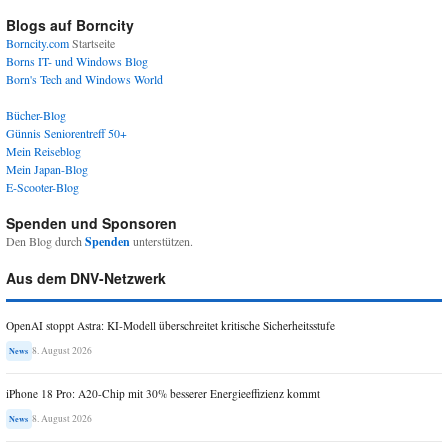
Blogs auf Borncity
Borncity.com
Startseite
Borns IT- und Windows Blog
Born's Tech and Windows World
Bücher-Blog
Günnis Seniorentreff 50+
Mein Reiseblog
Mein Japan-Blog
E-Scooter-Blog
Spenden und Sponsoren
Den Blog durch
Spenden
unterstützen.
Aus dem DNV-Netzwerk
OpenAI stoppt Astra: KI-Modell überschreitet kritische Sicherheitsstufe
8. August 2026
News
iPhone 18 Pro: A20-Chip mit 30% besserer Energieeffizienz kommt
8. August 2026
News