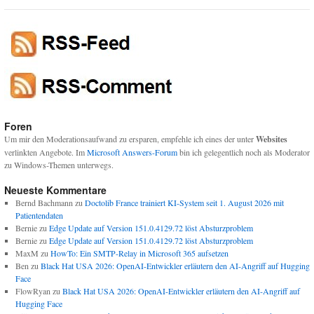
Foren
Um mir den Moderationsaufwand zu ersparen, empfehle ich eines der unter
Websites
verlinkten Angebote. Im
Microsoft Answers-Forum
bin ich gelegentlich noch als Moderator
zu Windows-Themen unterwegs.
Neueste Kommentare
Bernd Bachmann
zu
Doctolib France trainiert KI-System seit 1. August 2026 mit
Patientendaten
Bernie
zu
Edge Update auf Version 151.0.4129.72 löst Absturzproblem
Bernie
zu
Edge Update auf Version 151.0.4129.72 löst Absturzproblem
MaxM
zu
HowTo: Ein SMTP-Relay in Microsoft 365 aufsetzen
Ben
zu
Black Hat USA 2026: OpenAI-Entwickler erläutern den AI-Angriff auf Hugging
Face
FlowRyan
zu
Black Hat USA 2026: OpenAI-Entwickler erläutern den AI-Angriff auf
Hugging Face