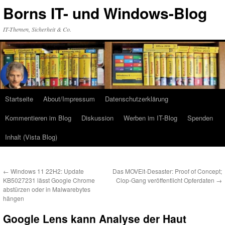
Zum
Borns IT- und Windows-Blog
Inhalt
springen
IT-Themen, Sicherheit & Co.
Startseite
About/Impressum
Datenschutzerklärung
Kommentieren im Blog
Diskussion
Werben im IT-Blog
Spenden
Inhalt (Vista Blog)
←
Windows 11 22H2: Update
Das MOVEit-Desaster: Proof of Concept;
KB5027231 lässt Google Chrome
Clop-Gang veröffentlicht Opferdaten
→
abstürzen oder in Malwarebytes
hängen
Google Lens kann Analyse der Haut