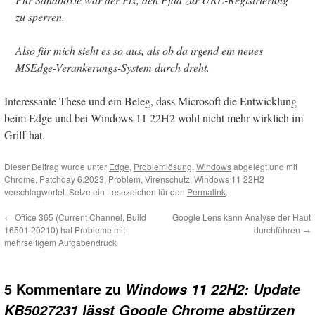
zu sperren.
Also für mich sieht es so aus, als ob da irgend ein neues
MSEdge-Verankerungs-System durch dreht.
Interessante These und ein Beleg, dass Microsoft die Entwicklung
beim Edge und bei Windows 11 22H2 wohl nicht mehr wirklich im
Griff hat.
Dieser Beitrag wurde unter
Edge
,
Problemlösung
,
Windows
abgelegt und mit
Chrome
,
Patchday 6.2023
,
Problem
,
Virenschutz
,
Windows 11 22H2
verschlagwortet. Setze ein Lesezeichen für den
Permalink
.
←
Office 365 (Current Channel, Build
Google Lens kann Analyse der Haut
16501.20210) hat Probleme mit
durchführen
→
mehrseitigem Aufgabendruck
5 Kommentare zu
Windows 11 22H2: Update
KB5027231 lässt Google Chrome abstürzen