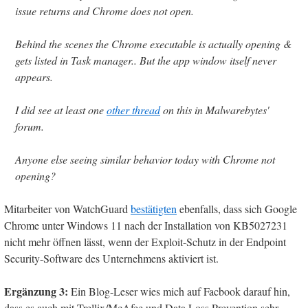
issue returns and Chrome does not open.
Behind the scenes the Chrome executable is actually opening &
gets listed in Task manager.. But the app window itself never
appears.
I did see at least one
other thread
on this in Malwarebytes'
forum.
Anyone else seeing similar behavior today with Chrome not
opening?
Mitarbeiter von WatchGuard
bestätigten
ebenfalls, dass sich Google
Chrome unter Windows 11 nach der Installation von KB5027231
nicht mehr öffnen lässt, wenn der Exploit-Schutz in der Endpoint
Security-Software des Unternehmens aktiviert ist.
Ergänzung 3:
Ein Blog-Leser wies mich auf Facbook darauf hin,
dass es auch mit Trellix/McAfee und Data Loss Prevention sehr