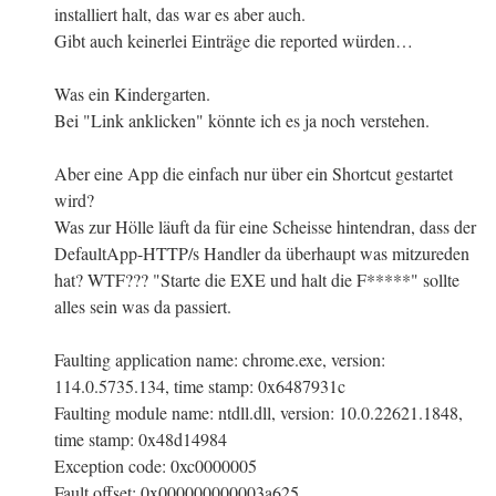
installiert halt, das war es aber auch.
Gibt auch keinerlei Einträge die reported würden…
Was ein Kindergarten.
Bei "Link anklicken" könnte ich es ja noch verstehen.
Aber eine App die einfach nur über ein Shortcut gestartet
wird?
Was zur Hölle läuft da für eine Scheisse hintendran, dass der
DefaultApp-HTTP/s Handler da überhaupt was mitzureden
hat? WTF??? "Starte die EXE und halt die F*****" sollte
alles sein was da passiert.
Faulting application name: chrome.exe, version:
114.0.5735.134, time stamp: 0x6487931c
Faulting module name: ntdll.dll, version: 10.0.22621.1848,
time stamp: 0x48d14984
Exception code: 0xc0000005
Fault offset: 0x000000000003a625