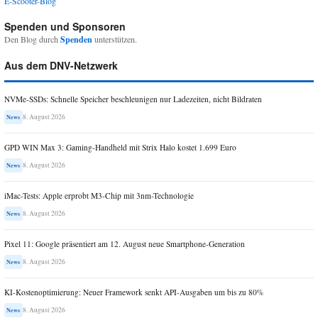
E-Scooter-Blog
Spenden und Sponsoren
Den Blog durch
Spenden
unterstützen.
Aus dem DNV-Netzwerk
NVMe-SSDs: Schnelle Speicher beschleunigen nur Ladezeiten, nicht Bildraten
8. August 2026
News
GPD WIN Max 3: Gaming-Handheld mit Strix Halo kostet 1.699 Euro
8. August 2026
News
iMac-Tests: Apple erprobt M3-Chip mit 3nm-Technologie
8. August 2026
News
Pixel 11: Google präsentiert am 12. August neue Smartphone-Generation
8. August 2026
News
KI-Kostenoptimierung: Neuer Framework senkt API-Ausgaben um bis zu 80%
8. August 2026
News