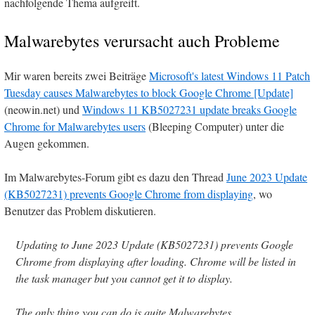
nachfolgende Thema aufgreift.
Malwarebytes verursacht auch Probleme
Mir waren bereits zwei Beiträge
Microsoft's latest Windows 11 Patch
Tuesday causes Malwarebytes to block Google Chrome [Update]
(neowin.net) und
Windows 11 KB5027231 update breaks Google
Chrome for Malwarebytes users
(Bleeping Computer) unter die
Augen gekommen.
Im Malwarebytes-Forum gibt es dazu den Thread
June 2023 Update
(KB5027231) prevents Google Chrome from displaying
, wo
Benutzer das Problem diskutieren.
Updating to June 2023 Update (KB5027231) prevents Google
Chrome from displaying after loading. Chrome will be listed in
the task manager but you cannot get it to display.
The only thing you can do is quite Malwarebytes.