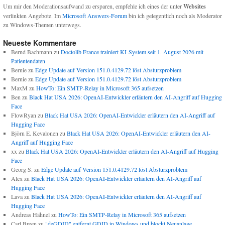
Um mir den Moderationsaufwand zu ersparen, empfehle ich eines der unter
Websites
verlinkten Angebote. Im
Microsoft Answers-Forum
bin ich gelegentlich noch als Moderator
zu Windows-Themen unterwegs.
Neueste Kommentare
Bernd Bachmann
zu
Doctolib France trainiert KI-System seit 1. August 2026 mit
Patientendaten
Bernie
zu
Edge Update auf Version 151.0.4129.72 löst Absturzproblem
Bernie
zu
Edge Update auf Version 151.0.4129.72 löst Absturzproblem
MaxM
zu
HowTo: Ein SMTP-Relay in Microsoft 365 aufsetzen
Ben
zu
Black Hat USA 2026: OpenAI-Entwickler erläutern den AI-Angriff auf Hugging
Face
FlowRyan
zu
Black Hat USA 2026: OpenAI-Entwickler erläutern den AI-Angriff auf
Hugging Face
Björn E. Kevalonen
zu
Black Hat USA 2026: OpenAI-Entwickler erläutern den AI-
Angriff auf Hugging Face
xx
zu
Black Hat USA 2026: OpenAI-Entwickler erläutern den AI-Angriff auf Hugging
Face
Georg S.
zu
Edge Update auf Version 151.0.4129.72 löst Absturzproblem
Alex
zu
Black Hat USA 2026: OpenAI-Entwickler erläutern den AI-Angriff auf
Hugging Face
Lava
zu
Black Hat USA 2026: OpenAI-Entwickler erläutern den AI-Angriff auf
Hugging Face
Andreas Hähnel
zu
HowTo: Ein SMTP-Relay in Microsoft 365 aufsetzen
Carl Breen
zu
"deGDID" entfernt GDID in Windows und blockt Neuanlage