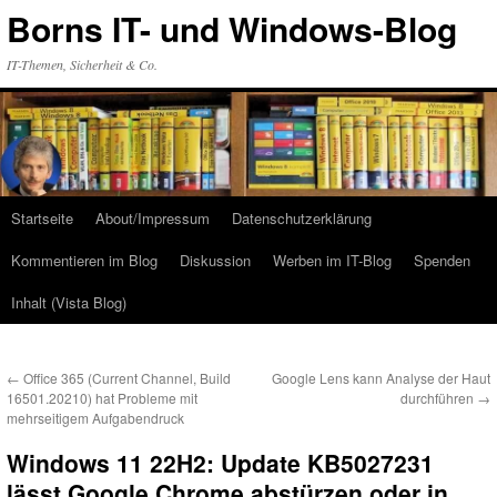
Zum
Borns IT- und Windows-Blog
Inhalt
springen
IT-Themen, Sicherheit & Co.
Startseite
About/Impressum
Datenschutzerklärung
Kommentieren im Blog
Diskussion
Werben im IT-Blog
Spenden
Inhalt (Vista Blog)
←
Office 365 (Current Channel, Build
Google Lens kann Analyse der Haut
16501.20210) hat Probleme mit
durchführen
→
mehrseitigem Aufgabendruck
Windows 11 22H2: Update KB5027231
lässt Google Chrome abstürzen oder in