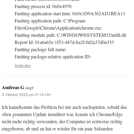
Faulting process id: 0x0x4970
Faulting application start time: 0x0x1D9A362AD1BEA11
Faulting application path: C:\Program
Files\Google\Chrome\Application\chrome.exe
Faulting module path: C:\WINDOWS\SYSTEM32\ntdll.dll
Report Id: 01a6a65e-1f53-487d-ba2f-0d2a37d0a353
Faulting package full name:
Faulting package-relative application ID:
Antworten
Andreas G
sagt:
3. Oktober 2023 um 21:16 Uhr
Ich kann/konnte das Problem bei mir auch nachspielen, sobald das
oben genannten Update installiert war, konnte ich Chrome/Edge
nicht mehr richtig verwenden, der Computer ist zeitweise richtig
eingefroren, ab und an hat er wieder für ein paar Sekunden