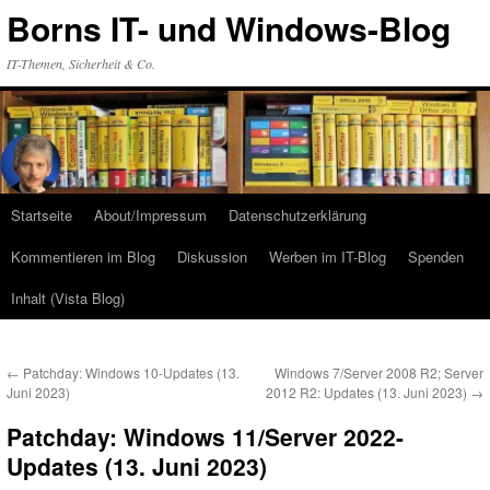
Zum
Borns IT- und Windows-Blog
Inhalt
springen
IT-Themen, Sicherheit & Co.
Startseite
About/Impressum
Datenschutzerklärung
Kommentieren im Blog
Diskussion
Werben im IT-Blog
Spenden
Inhalt (Vista Blog)
←
Patchday: Windows 10-Updates (13.
Windows 7/Server 2008 R2; Server
Juni 2023)
2012 R2: Updates (13. Juni 2023)
→
Patchday: Windows 11/Server 2022-
Updates (13. Juni 2023)