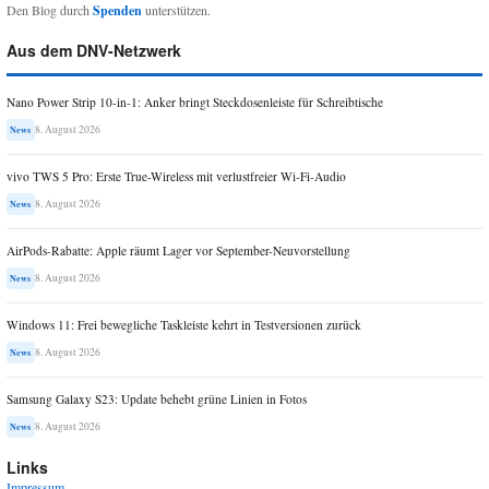
Den Blog durch
Spenden
unterstützen.
Aus dem DNV-Netzwerk
Nano Power Strip 10-in-1: Anker bringt Steckdosenleiste für Schreibtische
8. August 2026
News
vivo TWS 5 Pro: Erste True-Wireless mit verlustfreier Wi-Fi-Audio
8. August 2026
News
AirPods-Rabatte: Apple räumt Lager vor September-Neuvorstellung
8. August 2026
News
Windows 11: Frei bewegliche Taskleiste kehrt in Testversionen zurück
8. August 2026
News
Samsung Galaxy S23: Update behebt grüne Linien in Fotos
8. August 2026
News
Links
Impressum