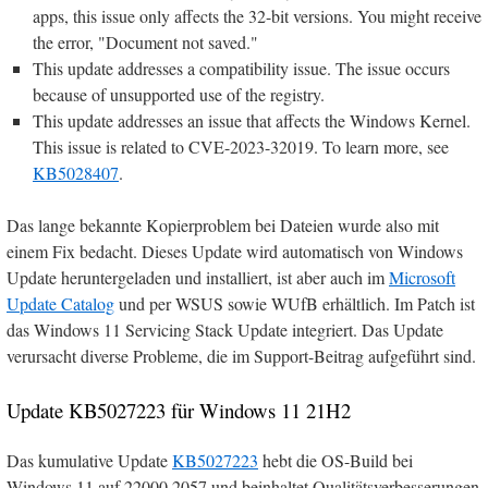
apps, this issue only affects the 32-bit versions. You might receive
the error, "Document not saved."
This update addresses a compatibility issue. The issue occurs
because of unsupported use of the registry.
This update addresses an issue that affects the Windows Kernel.
This issue is related to CVE-2023-32019. To learn more, see
KB5028407
.
Das lange bekannte Kopierproblem bei Dateien wurde also mit
einem Fix bedacht. Dieses Update wird automatisch von Windows
Update heruntergeladen und installiert, ist aber auch im
Microsoft
Update Catalog
und per WSUS sowie WUfB erhältlich. Im Patch ist
das Windows 11 Servicing Stack Update integriert. Das Update
verursacht diverse Probleme, die im Support-Beitrag aufgeführt sind.
Update KB5027223 für Windows 11 21H2
Das kumulative Update
KB5027223
hebt die OS-Build bei
Windows 11 auf 22000.2057 und beinhaltet Qualitätsverbesserungen