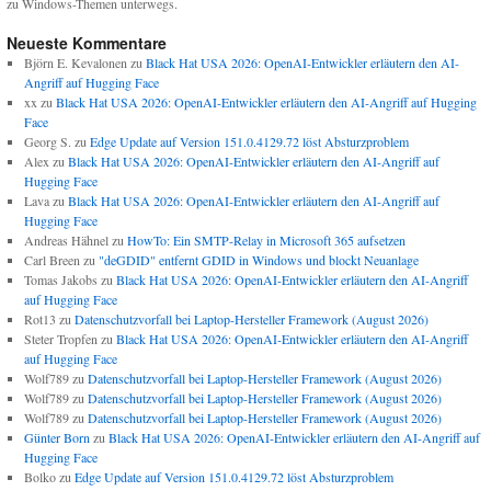
zu Windows-Themen unterwegs.
Neueste Kommentare
Björn E. Kevalonen
zu
Black Hat USA 2026: OpenAI-Entwickler erläutern den AI-
Angriff auf Hugging Face
xx
zu
Black Hat USA 2026: OpenAI-Entwickler erläutern den AI-Angriff auf Hugging
Face
Georg S.
zu
Edge Update auf Version 151.0.4129.72 löst Absturzproblem
Alex
zu
Black Hat USA 2026: OpenAI-Entwickler erläutern den AI-Angriff auf
Hugging Face
Lava
zu
Black Hat USA 2026: OpenAI-Entwickler erläutern den AI-Angriff auf
Hugging Face
Andreas Hähnel
zu
HowTo: Ein SMTP-Relay in Microsoft 365 aufsetzen
Carl Breen
zu
"deGDID" entfernt GDID in Windows und blockt Neuanlage
Tomas Jakobs
zu
Black Hat USA 2026: OpenAI-Entwickler erläutern den AI-Angriff
auf Hugging Face
Rot13
zu
Datenschutzvorfall bei Laptop-Hersteller Framework (August 2026)
Steter Tropfen
zu
Black Hat USA 2026: OpenAI-Entwickler erläutern den AI-Angriff
auf Hugging Face
Wolf789
zu
Datenschutzvorfall bei Laptop-Hersteller Framework (August 2026)
Wolf789
zu
Datenschutzvorfall bei Laptop-Hersteller Framework (August 2026)
Wolf789
zu
Datenschutzvorfall bei Laptop-Hersteller Framework (August 2026)
Günter Born
zu
Black Hat USA 2026: OpenAI-Entwickler erläutern den AI-Angriff auf
Hugging Face
Bolko
zu
Edge Update auf Version 151.0.4129.72 löst Absturzproblem