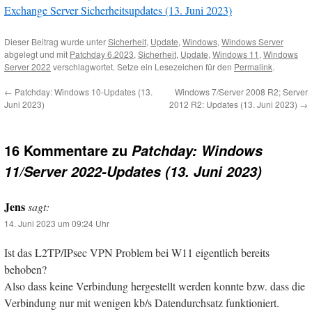
Exchange Server Sicherheitsupdates (13. Juni 2023)
Dieser Beitrag wurde unter
Sicherheit
,
Update
,
Windows
,
Windows Server
abgelegt und mit
Patchday 6.2023
,
Sicherheit
,
Update
,
Windows 11
,
Windows
Server 2022
verschlagwortet. Setze ein Lesezeichen für den
Permalink
.
←
Patchday: Windows 10-Updates (13.
Windows 7/Server 2008 R2; Server
Juni 2023)
2012 R2: Updates (13. Juni 2023)
→
16 Kommentare zu
Patchday: Windows
11/Server 2022-Updates (13. Juni 2023)
Jens
sagt:
14. Juni 2023 um 09:24 Uhr
Ist das L2TP/IPsec VPN Problem bei W11 eigentlich bereits
behoben?
Also dass keine Verbindung hergestellt werden konnte bzw. dass die
Verbindung nur mit wenigen kb/s Datendurchsatz funktioniert.