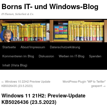
Zum
Borns IT- und Windows-Blog
Inhalt
springen
IT-Themen, Sicherheit & Co.
Startseite
About/Impressum
Datenschutzerklärung
Kommentieren im Blog
Diskussion
Werben im IT-Blog
Spenden
Inhalt (Vista Blog)
←
Windows 10 22H2 Preview Update
WordPress-Plugin "WP to Twitter"
KB5026435 (23.5.2023)
gesperrt
→
Windows 11 21H2: Preview-Update
KB5026436 (23.5.2023)