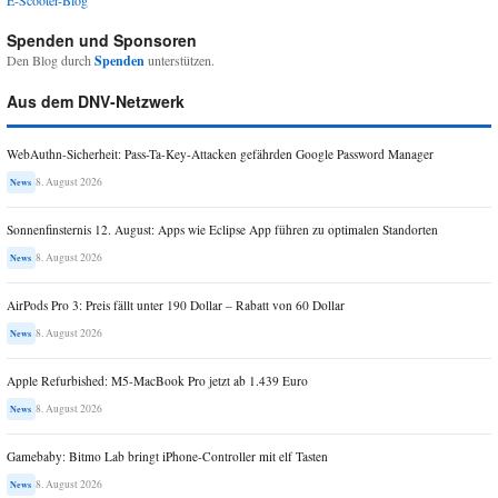
E-Scooter-Blog
Spenden und Sponsoren
Den Blog durch
Spenden
unterstützen.
Aus dem DNV-Netzwerk
WebAuthn-Sicherheit: Pass-Ta-Key-Attacken gefährden Google Password Manager
8. August 2026
News
Sonnenfinsternis 12. August: Apps wie Eclipse App führen zu optimalen Standorten
8. August 2026
News
AirPods Pro 3: Preis fällt unter 190 Dollar – Rabatt von 60 Dollar
8. August 2026
News
Apple Refurbished: M5-MacBook Pro jetzt ab 1.439 Euro
8. August 2026
News
Gamebaby: Bitmo Lab bringt iPhone-Controller mit elf Tasten
8. August 2026
News