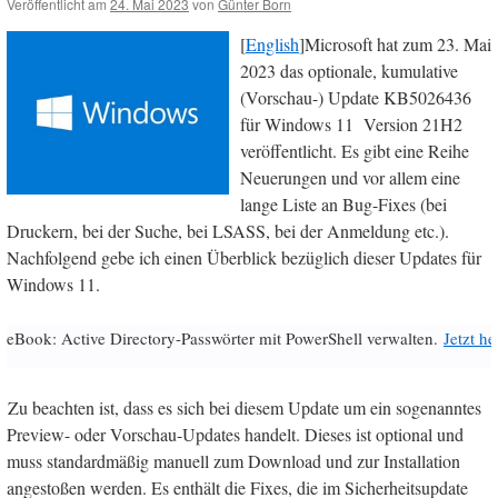
Veröffentlicht am
24. Mai 2023
von
Günter Born
[
English
]Microsoft hat zum 23. Mai
2023 das optionale, kumulative
(Vorschau-) Update KB5026436
für Windows 11 Version 21H2
veröffentlicht. Es gibt eine Reihe
Neuerungen und vor allem eine
lange Liste an Bug-Fixes (bei
Druckern, bei der Suche, bei LSASS, bei der Anmeldung etc.).
Nachfolgend gebe ich einen Überblick bezüglich dieser Updates für
Windows 11.
eBook: Active Directory-Passwörter mit PowerShell verwalten.
Jetzt h
Zu beachten ist, dass es sich bei diesem Update um ein sogenanntes
Preview- oder Vorschau-Updates handelt. Dieses ist optional und
muss standardmäßig manuell zum Download und zur Installation
angestoßen werden. Es enthält die Fixes, die im Sicherheitsupdate