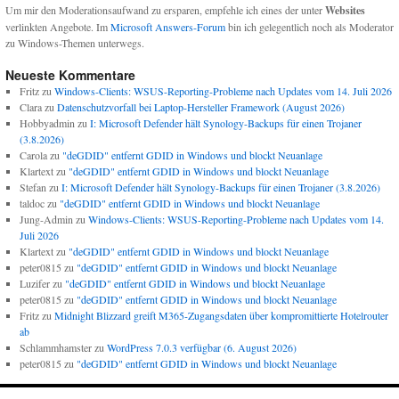
Um mir den Moderationsaufwand zu ersparen, empfehle ich eines der unter
Websites
verlinkten Angebote. Im
Microsoft Answers-Forum
bin ich gelegentlich noch als Moderator
zu Windows-Themen unterwegs.
Neueste Kommentare
Fritz
zu
Windows-Clients: WSUS-Reporting-Probleme nach Updates vom 14. Juli 2026
Clara
zu
Datenschutzvorfall bei Laptop-Hersteller Framework (August 2026)
Hobbyadmin
zu
I: Microsoft Defender hält Synology-Backups für einen Trojaner
(3.8.2026)
Carola
zu
"deGDID" entfernt GDID in Windows und blockt Neuanlage
Klartext
zu
"deGDID" entfernt GDID in Windows und blockt Neuanlage
Stefan
zu
I: Microsoft Defender hält Synology-Backups für einen Trojaner (3.8.2026)
taldoc
zu
"deGDID" entfernt GDID in Windows und blockt Neuanlage
Jung-Admin
zu
Windows-Clients: WSUS-Reporting-Probleme nach Updates vom 14.
Juli 2026
Klartext
zu
"deGDID" entfernt GDID in Windows und blockt Neuanlage
peter0815
zu
"deGDID" entfernt GDID in Windows und blockt Neuanlage
Luzifer
zu
"deGDID" entfernt GDID in Windows und blockt Neuanlage
peter0815
zu
"deGDID" entfernt GDID in Windows und blockt Neuanlage
Fritz
zu
Midnight Blizzard greift M365-Zugangsdaten über kompromittierte Hotelrouter
ab
Schlammhamster
zu
WordPress 7.0.3 verfügbar (6. August 2026)
peter0815
zu
"deGDID" entfernt GDID in Windows und blockt Neuanlage