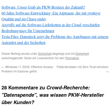
Software: Unser Grab als PKW-Besitzer der Zukunft?
60 Jahre Software-Entwicklung: Ein Alptraum, der mit grottiger
Qualität und im Chaos endet
Angriffe auf die Software-Lieferketten in der Cloud verschärfen
Bedrohungslage für Unternehmen
Tesla-Files: Datenleck zeigt die Probleme des Autobauers mit seinem
Autopilot und der Sicherheit
Dieser Beitrag wurde unter
Sicherheit
abgelegt und mit
Sicherheit
verschlagwortet. Setze ein Lesezeichen für den
Permalink
.
←
Windows 11 22H2: Effective Access-
Patientendaten mit Zero Trust schützen
Problem im Explorer gefixt
→
28 Kommentare zu
Crowd-Recherche:
"Datenspende", was wissen PKW-Hersteller
über Kunden?