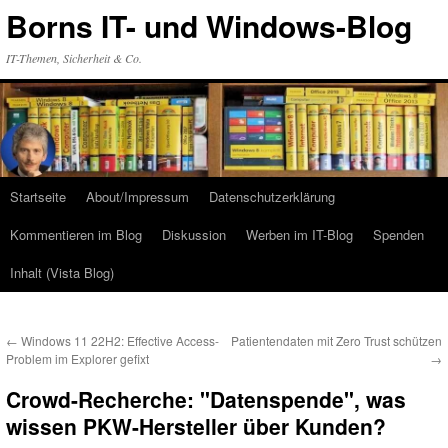
Zum
Borns IT- und Windows-Blog
Inhalt
springen
IT-Themen, Sicherheit & Co.
Startseite
About/Impressum
Datenschutzerklärung
Kommentieren im Blog
Diskussion
Werben im IT-Blog
Spenden
Inhalt (Vista Blog)
←
Windows 11 22H2: Effective Access-
Patientendaten mit Zero Trust schützen
Problem im Explorer gefixt
→
Crowd-Recherche: "Datenspende", was
wissen PKW-Hersteller über Kunden?