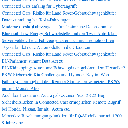
Connected Cars anfällig für Cyberangriffe
Connected Cars: Risiko für Land Rover-Gebrauchtwagenkäufer
Datensammlung bei Tesla-Fahrzeugen
Moderne (Tesla-)Fahrzeuge als (un-)heimliche Datensammler
Bluetooth Low Energy-Schwachstelle und der Tesla-Auto-Klau
Server-Fehler: Tesla-Fahrzeuge lassen sich nicht remote öffnen
Toyota bindet neue Automodelle in die Cloud ein
Connected Cars: Risiko für Land Rover-Gebrauchtwagenkäufer
EU-Parlament stimmt Data Act zu
EU-Kidnapping: Autonome Fahrzeugdaten gehören dem Hersteller?
PKW-Sicherheit: Kia-Challenge und Hyundai-Key im Web
Fail: Toyota ermöglicht den Remote-Start seiner vernetzten PKWs
nur mit Monats-Abo
Auch bei Honda und Acura gab es einen Year 2K22-Bug
Sicherheitslücken in Connected Cars ermöglichen Remote Zugriff
bei Honda, Nissan, Infiniti, Acura etc.
Mercedes: Beschleunigungsfunktion für EQ-Modelle nur mit 1200
$-Jahresabo