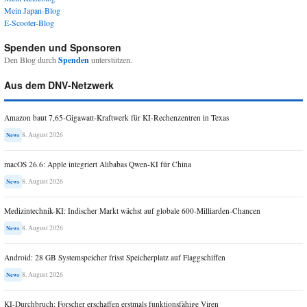
Mein Japan-Blog
E-Scooter-Blog
Spenden und Sponsoren
Den Blog durch
Spenden
unterstützen.
Aus dem DNV-Netzwerk
Amazon baut 7,65-Gigawatt-Kraftwerk für KI-Rechenzentren in Texas
8. August 2026
News
macOS 26.6: Apple integriert Alibabas Qwen-KI für China
8. August 2026
News
Medizintechnik-KI: Indischer Markt wächst auf globale 600-Milliarden-Chancen
8. August 2026
News
Android: 28 GB Systemspeicher frisst Speicherplatz auf Flaggschiffen
8. August 2026
News
KI-Durchbruch: Forscher erschaffen erstmals funktionsfähige Viren