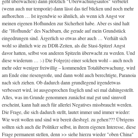
geht überwachen) dann plötzlich "Überwachungsautos" verbietet
(wenn auch nur temporär) dann lässt das tief blicken und noch mehr
aufhorchen … Ist irgendwie so ähnlich, als wenn ich Angst vor
meinen eigenen Hofhunden zur Sicherheit habe. Aber es sind halt
die "Hofhunde" des Nachbarn, die gerade auf mein Grundstück
eingedrungen sind. Ärgerlich so etwas aber auch … Verhält sich
wohl so ähnlich wie zu DDR-Zeiten, als die Stasi-Spitzel Angst
davor hatten, selbst von anderen Spitzeln überwacht zu werden. Und
diese wiederum … :-) Die Folge(n) einer solchen wohl – auch noch
mehr oder weniger freiwillig – kommenden Totalüberwachung, wird
am Ende eine riesengroße, und dann wohl auch berechtigte, Paranoia
nach sich ziehen. Ob dadurch dann grundlegend irgendetwas
verbessert wird, ist ausgesprochen fraglich und sei mal dahingestellt.
Alles, was im Grunde genommen zunächst mal gut und sinnvoll
erscheint, kann halt auch für allerlei Negatives missbraucht werden.
Die Frage, die sich dadurch stellt, lautet immer und immer wieder:
Wie weit wollen und sind wir bereit diesbzgl. zu gehen??? Übrigens
sollten sich auch die Politiker selbst, in ihrem eigenen Interesse, diese
Frage permanent stellen, denn >> siehe hierzu wieder "oben China"