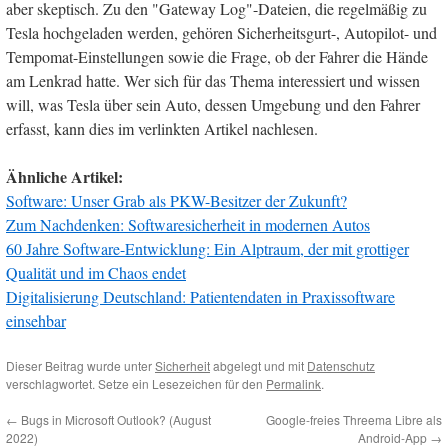
aber skeptisch. Zu den "Gateway Log"-Dateien, die regelmäßig zu
Tesla hochgeladen werden, gehören Sicherheitsgurt-, Autopilot- und
Tempomat-Einstellungen sowie die Frage, ob der Fahrer die Hände
am Lenkrad hatte. Wer sich für das Thema interessiert und wissen
will, was Tesla über sein Auto, dessen Umgebung und den Fahrer
erfasst, kann dies im verlinkten Artikel nachlesen.
Ähnliche Artikel:
Software: Unser Grab als PKW-Besitzer der Zukunft?
Zum Nachdenken: Softwaresicherheit in modernen Autos
60 Jahre Software-Entwicklung: Ein Alptraum, der mit grottiger
Qualität und im Chaos endet
Digitalisierung Deutschland: Patientendaten in Praxissoftware
einsehbar
Dieser Beitrag wurde unter
Sicherheit
abgelegt und mit
Datenschutz
verschlagwortet. Setze ein Lesezeichen für den
Permalink
.
←
Bugs in Microsoft Outlook? (August
Google-freies Threema Libre als
2022)
Android-App
→