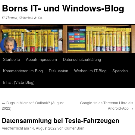
Zum
Borns IT- und Windows-Blog
Inhalt
springen
IT-Themen, Sicherheit & Co.
Startseite
About/Impressum
Datenschutzerklärung
Kommentieren im Blog
Diskussion
Werben im IT-Blog
Spenden
Inhalt (Vista Blog)
←
Bugs in Microsoft Outlook? (August
Google-freies Threema Libre als
2022)
Android-App
→
Datensammlung bei Tesla-Fahrzeugen
Veröffentlicht am
14. August 2022
von
Günter Born