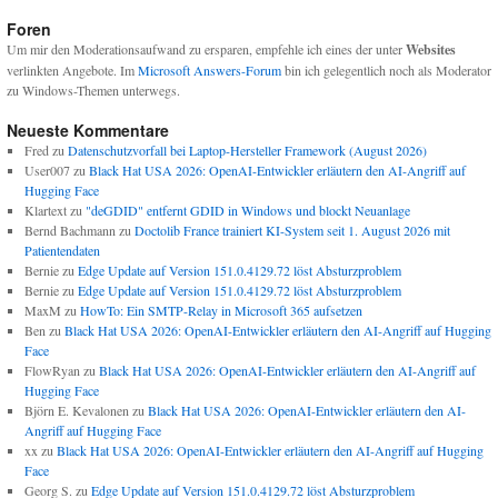
Foren
Um mir den Moderationsaufwand zu ersparen, empfehle ich eines der unter
Websites
verlinkten Angebote. Im
Microsoft Answers-Forum
bin ich gelegentlich noch als Moderator
zu Windows-Themen unterwegs.
Neueste Kommentare
Fred
zu
Datenschutzvorfall bei Laptop-Hersteller Framework (August 2026)
User007
zu
Black Hat USA 2026: OpenAI-Entwickler erläutern den AI-Angriff auf
Hugging Face
Klartext
zu
"deGDID" entfernt GDID in Windows und blockt Neuanlage
Bernd Bachmann
zu
Doctolib France trainiert KI-System seit 1. August 2026 mit
Patientendaten
Bernie
zu
Edge Update auf Version 151.0.4129.72 löst Absturzproblem
Bernie
zu
Edge Update auf Version 151.0.4129.72 löst Absturzproblem
MaxM
zu
HowTo: Ein SMTP-Relay in Microsoft 365 aufsetzen
Ben
zu
Black Hat USA 2026: OpenAI-Entwickler erläutern den AI-Angriff auf Hugging
Face
FlowRyan
zu
Black Hat USA 2026: OpenAI-Entwickler erläutern den AI-Angriff auf
Hugging Face
Björn E. Kevalonen
zu
Black Hat USA 2026: OpenAI-Entwickler erläutern den AI-
Angriff auf Hugging Face
xx
zu
Black Hat USA 2026: OpenAI-Entwickler erläutern den AI-Angriff auf Hugging
Face
Georg S.
zu
Edge Update auf Version 151.0.4129.72 löst Absturzproblem