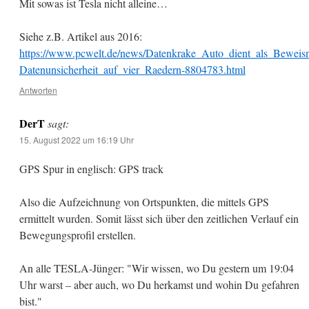
Mit sowas ist Tesla nicht alleine…
Siehe z.B. Artikel aus 2016:
https://www.pcwelt.de/news/Datenkrake_Auto_dient_als_Beweism
Datenunsicherheit_auf_vier_Raedern-8804783.html
Antworten
DerT
sagt:
15. August 2022 um 16:19 Uhr
GPS Spur in englisch: GPS track
Also die Aufzeichnung von Ortspunkten, die mittels GPS
ermittelt wurden. Somit lässt sich über den zeitlichen Verlauf ein
Bewegungsprofil erstellen.
An alle TESLA-Jünger: "Wir wissen, wo Du gestern um 19:04
Uhr warst – aber auch, wo Du herkamst und wohin Du gefahren
bist."