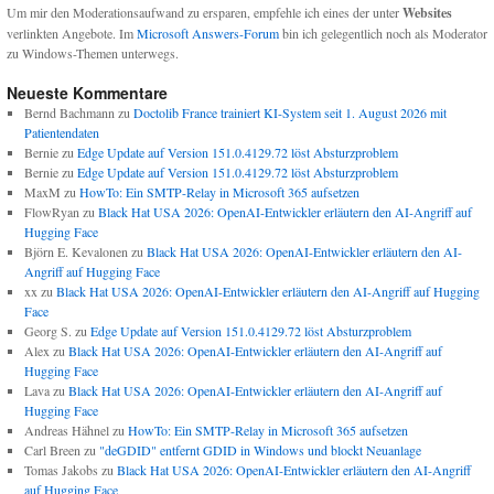
Um mir den Moderationsaufwand zu ersparen, empfehle ich eines der unter
Websites
verlinkten Angebote. Im
Microsoft Answers-Forum
bin ich gelegentlich noch als Moderator
zu Windows-Themen unterwegs.
Neueste Kommentare
Bernd Bachmann
zu
Doctolib France trainiert KI-System seit 1. August 2026 mit
Patientendaten
Bernie
zu
Edge Update auf Version 151.0.4129.72 löst Absturzproblem
Bernie
zu
Edge Update auf Version 151.0.4129.72 löst Absturzproblem
MaxM
zu
HowTo: Ein SMTP-Relay in Microsoft 365 aufsetzen
FlowRyan
zu
Black Hat USA 2026: OpenAI-Entwickler erläutern den AI-Angriff auf
Hugging Face
Björn E. Kevalonen
zu
Black Hat USA 2026: OpenAI-Entwickler erläutern den AI-
Angriff auf Hugging Face
xx
zu
Black Hat USA 2026: OpenAI-Entwickler erläutern den AI-Angriff auf Hugging
Face
Georg S.
zu
Edge Update auf Version 151.0.4129.72 löst Absturzproblem
Alex
zu
Black Hat USA 2026: OpenAI-Entwickler erläutern den AI-Angriff auf
Hugging Face
Lava
zu
Black Hat USA 2026: OpenAI-Entwickler erläutern den AI-Angriff auf
Hugging Face
Andreas Hähnel
zu
HowTo: Ein SMTP-Relay in Microsoft 365 aufsetzen
Carl Breen
zu
"deGDID" entfernt GDID in Windows und blockt Neuanlage
Tomas Jakobs
zu
Black Hat USA 2026: OpenAI-Entwickler erläutern den AI-Angriff
auf Hugging Face