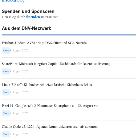
E-Scooter-Blog
Spenden und Sponsoren
Den Blog durch
Spenden
unterstützen.
Aus dem DNV-Netzwerk
Fritzbox-Update: AVM bringt DNS-Filter und SOS-Notrufe
8. August 2026
News
SharePoint: Microsoft integriert Copilot-Dashboards für Datenvisualisierung
8. August 2026
News
Linux 7.2-rc7: KI-Patches schließen kritische Sicherheitslücken
8. August 2026
News
Pixel 11: Google stellt 2-Nanometer-Smartphone am 12. August vor
8. August 2026
News
Claude Code v2.1.224: Agenten kommunizieren erstmals autonom
8. August 2026
News