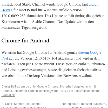
Im Extended Stable Channel wurde Google Chrome laut
diesem
Beitrag
für macOS und für Windows auf die Version
120.0.6099.283 aktualisiert. Das Update enthält (imho) die gleichen
Korrekturen wie im Stable Channel. Das Update wird in den
kommenden Tagen ausgerollt.
Chrome für Android
Weiterhin hat Google Chrome für Android gemäß
diesem Google-
Post
auf die Version 121.0.6167.164 aktualisiert und wird in den
nächsten Tagen per Update verteilt. Diese Version enthält Stabilitäts-
und Leistungsverbesserungen, sowie die gleichen Sicherheitsfixes
wie oben für die Desktop-Versionen des Browsers erwähnt.
Dieser Beitrag wurde unter
Google Chrome
,
Sicherheit
abgelegt und mit
Chrome
,
Sicherheit
,
Update
verschlagwortet. Setze ein Lesezeichen für den
Permalink
.
←
Gefixt: Sophos File Scanner
Störung bei A1 Telekom Austria AG
v1.11.3.879 konnte nicht installiert
(7.2.2024) – Cybervorfall?
→