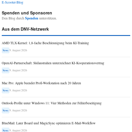
E-Scooter-Blog
Spenden und Sponsoren
Den Blog durch
Spenden
unterstützen.
Aus dem DNV-Netzwerk
AMD TLX-Kernel: 1,8-fache Beschleunigung beim KI-Training
9. August 2026
News
OpenAI-Partnerschaft: Südaustralien unterzeichnet KI-Kooperationsvertrag
9. August 2026
News
Mac Pro: Apple beendet Profi-Workstation nach 20 Jahren
9. August 2026
News
Outlook-Profile unter Windows 11: Vier Methoden zur Fehlerbeseitigung
9. August 2026
News
BlueMail: Later Board und MagicSync optimieren E-Mail-Workflow
9. August 2026
News