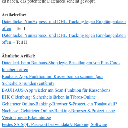
zu haben, das potentielle Datenleck scheint gestopft.
Artikelreihe:
Datenlücke: YunExpress- und DHL-Tracking legen Empfängerdaten
offen
– Teil I
Datenlücke: YunExpress- und DHL-Tracking legen Empfängerdaten
offen
– Teil II
Ähnliche Artikel:
Datenleck beim Bauhaus-Shop legte Bestellungen von Plus Card-
Inhabern offen
Bauhaus-App: Funktion um Kassenbon zu scannen (aus
Sicherheitsgründen) entfernt?
BAUHAUS-App wieder mit Scan-Funktion für Kassenbons
IHK Oldenburg: Sicherheitslücken in Tibros-Online
Gehärteter Online-Banking-Browser S-Protect, ein Totalausfall?
Nachlese: Gehärteter Online-Banking-Browser S-Protect, neue
Version, neue Erkenntnisse
Festes SA SQL-Passwort bei windata 9-Banking-Software