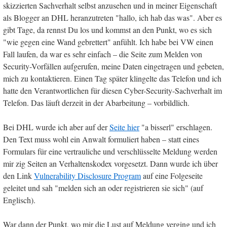
skizzierten Sachverhalt selbst anzusehen und in meiner Eigenschaft
als Blogger an DHL heranzutreten "hallo, ich hab das was". Aber es
gibt Tage, da rennst Du los und kommst an den Punkt, wo es sich
"wie gegen eine Wand gebrettert" anfühlt. Ich habe bei VW einen
Fall laufen, da war es sehr einfach – die Seite zum Melden von
Security-Vorfällen aufgerufen, meine Daten eingetragen und gebeten,
mich zu kontaktieren. Einen Tag später klingelte das Telefon und ich
hatte den Verantwortlichen für diesen Cyber-Security-Sachverhalt im
Telefon. Das läuft derzeit in der Abarbeitung – vorbildlich.
Bei DHL wurde ich aber auf der
Seite hier
"a bisserl" erschlagen.
Den Text muss wohl ein Anwalt formuliert haben – statt eines
Formulars für eine vertrauliche und verschlüsselte Meldung werden
mir zig Seiten an Verhaltenskodex vorgesetzt. Dann wurde ich über
den Link
Vulnerability Disclosure Program
auf eine Folgeseite
geleitet und sah "melden sich an oder registrieren sie sich" (auf
Englisch).
War dann der Punkt, wo mir die Lust auf Meldung verging und ich