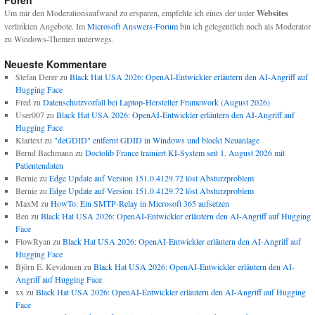
Um mir den Moderationsaufwand zu ersparen, empfehle ich eines der unter
Websites
verlinkten Angebote. Im
Microsoft Answers-Forum
bin ich gelegentlich noch als Moderator
zu Windows-Themen unterwegs.
Neueste Kommentare
Stefan Derer
zu
Black Hat USA 2026: OpenAI-Entwickler erläutern den AI-Angriff auf
Hugging Face
Fred
zu
Datenschutzvorfall bei Laptop-Hersteller Framework (August 2026)
User007
zu
Black Hat USA 2026: OpenAI-Entwickler erläutern den AI-Angriff auf
Hugging Face
Klartext
zu
"deGDID" entfernt GDID in Windows und blockt Neuanlage
Bernd Bachmann
zu
Doctolib France trainiert KI-System seit 1. August 2026 mit
Patientendaten
Bernie
zu
Edge Update auf Version 151.0.4129.72 löst Absturzproblem
Bernie
zu
Edge Update auf Version 151.0.4129.72 löst Absturzproblem
MaxM
zu
HowTo: Ein SMTP-Relay in Microsoft 365 aufsetzen
Ben
zu
Black Hat USA 2026: OpenAI-Entwickler erläutern den AI-Angriff auf Hugging
Face
FlowRyan
zu
Black Hat USA 2026: OpenAI-Entwickler erläutern den AI-Angriff auf
Hugging Face
Björn E. Kevalonen
zu
Black Hat USA 2026: OpenAI-Entwickler erläutern den AI-
Angriff auf Hugging Face
xx
zu
Black Hat USA 2026: OpenAI-Entwickler erläutern den AI-Angriff auf Hugging
Face