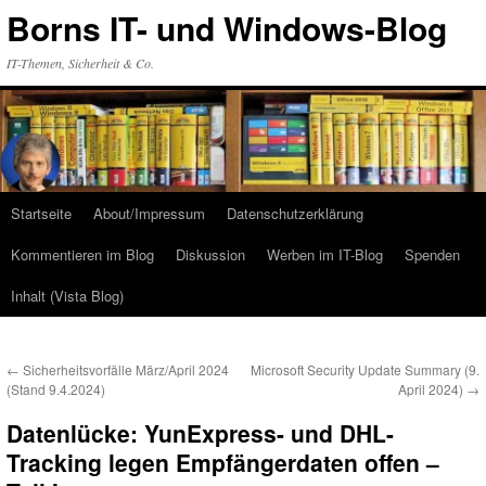
Zum
Borns IT- und Windows-Blog
Inhalt
springen
IT-Themen, Sicherheit & Co.
Startseite
About/Impressum
Datenschutzerklärung
Kommentieren im Blog
Diskussion
Werben im IT-Blog
Spenden
Inhalt (Vista Blog)
←
Sicherheitsvorfälle März/April 2024
Microsoft Security Update Summary (9.
(Stand 9.4.2024)
April 2024)
→
Datenlücke: YunExpress- und DHL-
Tracking legen Empfängerdaten offen –