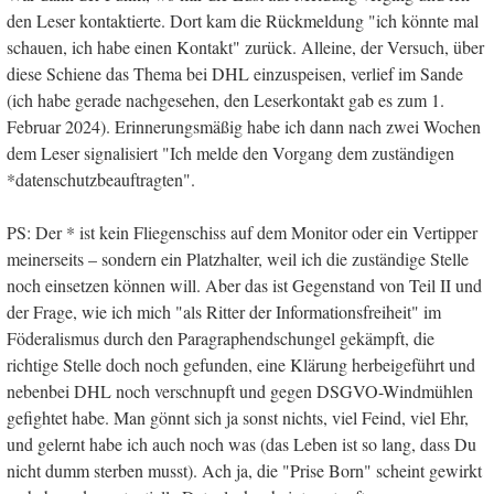
den Leser kontaktierte. Dort kam die Rückmeldung "ich könnte mal
schauen, ich habe einen Kontakt" zurück. Alleine, der Versuch, über
diese Schiene das Thema bei DHL einzuspeisen, verlief im Sande
(ich habe gerade nachgesehen, den Leserkontakt gab es zum 1.
Februar 2024). Erinnerungsmäßig habe ich dann nach zwei Wochen
dem Leser signalisiert "Ich melde den Vorgang dem zuständigen
*datenschutzbeauftragten".
PS: Der * ist kein Fliegenschiss auf dem Monitor oder ein Vertipper
meinerseits – sondern ein Platzhalter, weil ich die zuständige Stelle
noch einsetzen können will. Aber das ist Gegenstand von Teil II und
der Frage, wie ich mich "als Ritter der Informationsfreiheit" im
Föderalismus durch den Paragraphendschungel gekämpft, die
richtige Stelle doch noch gefunden, eine Klärung herbeigeführt und
nebenbei DHL noch verschnupft und gegen DSGVO-Windmühlen
gefightet habe. Man gönnt sich ja sonst nichts, viel Feind, viel Ehr,
und gelernt habe ich auch noch was (das Leben ist so lang, dass Du
nicht dumm sterben musst). Ach ja, die "Prise Born" scheint gewirkt