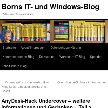
Zum
Borns IT- und Windows-Blog
Inhalt
springen
IT-Themen, Sicherheit & Co.
Startseite
About/Impressum
Datenschutzerklärung
Kommentieren im Blog
Diskussion
Werben im IT-Blog
Spenden
Inhalt (Vista Blog)
←
Cyberangriff auf Klinikverbund im
Open-Source-Software in Kommunen
Kreis Soest: Lippstadt, Erwitte und
→
Gesek
AnyDesk-Hack Undercover – weitere
Informationen und Gedanken – Teil 2