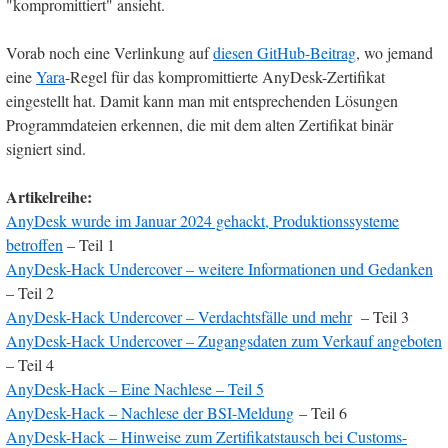
"kompromittiert" ansieht.
Vorab noch eine Verlinkung auf
diesen GitHub-Beitrag
, wo jemand
eine
Yara
-Regel für das kompromittierte AnyDesk-Zertifikat
eingestellt hat. Damit kann man mit entsprechenden Lösungen
Programmdateien erkennen, die mit dem alten Zertifikat binär
signiert sind.
Artikelreihe:
AnyDesk wurde im Januar 2024 gehackt, Produktionssysteme
betroffen
– Teil 1
AnyDesk-Hack Undercover – weitere Informationen und Gedanken
– Teil 2
AnyDesk-Hack Undercover – Verdachtsfälle und mehr
– Teil 3
AnyDesk-Hack Undercover – Zugangsdaten zum Verkauf angeboten
– Teil 4
AnyDesk-Hack – Eine Nachlese – Teil 5
AnyDesk-Hack – Nachlese der BSI-Meldung
– Teil 6
AnyDesk-Hack – Hinweise zum Zertifikatstausch bei Customs-