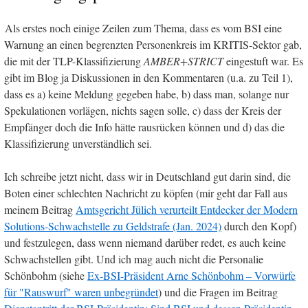
Als erstes noch einige Zeilen zum Thema, dass es vom BSI eine
Warnung an einen begrenzten Personenkreis im KRITIS-Sektor gab,
die mit der TLP-Klassifizierung
AMBER+STRICT
eingestuft war. Es
gibt im Blog ja Diskussionen in den Kommentaren (u.a. zu Teil 1),
dass es a) keine Meldung gegeben habe, b) dass man, solange nur
Spekulationen vorlägen, nichts sagen solle, c) dass der Kreis der
Empfänger doch die Info hätte rausrücken können und d) das die
Klassifizierung unverständlich sei.
Ich schreibe jetzt nicht, dass wir in Deutschland gut darin sind, die
Boten einer schlechten Nachricht zu köpfen (mir geht dar Fall aus
meinem Beitrag
Amtsgericht Jülich verurteilt Entdecker der Modern
Solutions-Schwachstelle zu Geldstrafe (Jan. 2024)
durch den Kopf)
und festzulegen, dass wenn niemand darüber redet, es auch keine
Schwachstellen gibt. Und ich mag auch nicht die Personalie
Schönbohm (siehe
Ex-BSI-Präsident Arne Schönbohm – Vorwürfe
für "Rauswurf" waren unbegründet
) und die Fragen im Beitrag