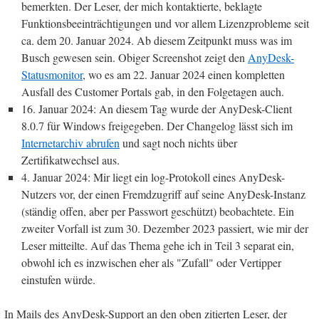
bemerkten. Der Leser, der mich kontaktierte, beklagte
Funktionsbeeinträchtigungen und vor allem Lizenzprobleme seit
ca. dem 20. Januar 2024. Ab diesem Zeitpunkt muss was im
Busch gewesen sein. Obiger Screenshot zeigt den
AnyDesk-
Statusmonitor
, wo es am 22. Januar 2024 einen kompletten
Ausfall des Customer Portals gab, in den Folgetagen auch.
16. Januar 2024: An diesem Tag wurde der AnyDesk-Client
8.0.7 für Windows freigegeben. Der Changelog lässt sich im
Internetarchiv abrufen
und sagt noch nichts über
Zertifikatwechsel aus.
4. Januar 2024: Mir liegt ein log-Protokoll eines AnyDesk-
Nutzers vor, der einen Fremdzugriff auf seine AnyDesk-Instanz
(ständig offen, aber per Passwort geschützt) beobachtete. Ein
zweiter Vorfall ist zum 30. Dezember 2023 passiert, wie mir der
Leser mitteilte. Auf das Thema gehe ich in Teil 3 separat ein,
obwohl ich es inzwischen eher als "Zufall" oder Vertipper
einstufen würde.
In Mails des AnyDesk-Support an den oben zitierten Leser, der