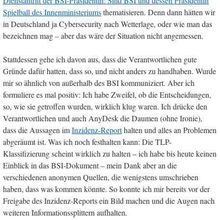
Dienstantritt der BSI-Präsidentin: Sind BSI und dessen Präsidentin
Spielball des Innenministeriums
thematisieren. Denn dann hätten wir
in Deutschland ja Cybersecurity nach Wetterlage, oder wie man das
bezeichnen mag – aber das wäre der Situation nicht angemessen.
Stattdessen gehe ich davon aus, dass die Verantwortlichen gute
Gründe dafür hatten, dass so, und nicht anders zu handhaben. Wurde
mir so ähnlich von außerhalb des BSI kommuniziert. Aber ich
formuliere es mal positiv: Ich habe Zweifel, ob die Entscheidungen,
so, wie sie getroffen wurden, wirklich klug waren. Ich drücke den
Verantwortlichen und auch AnyDesk die Daumen (ohne Ironie),
dass die Aussagen im
Inzidenz-Report
halten und alles an Problemen
abgeräumt ist. Was ich noch festhalten kann: Die TLP-
Klassifizierung scheint wirklich zu halten – ich habe bis heute keinen
Einblick in das BSI-Dokument – mein Dank aber an die
verschiedenen anonymen Quellen, die wenigstens umschrieben
haben, dass was kommen könnte. So konnte ich mir bereits vor der
Freigabe des Inzidenz-Reports ein Bild machen und die Augen nach
weiteren Informationssplittern aufhalten.