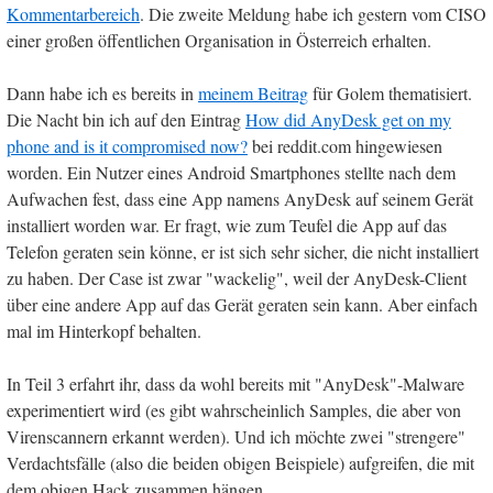
Kommentarbereich
. Die zweite Meldung habe ich gestern vom CISO
einer großen öffentlichen Organisation in Österreich erhalten.
Dann habe ich es bereits in
meinem Beitrag
für Golem thematisiert.
Die Nacht bin ich auf den Eintrag
How did AnyDesk get on my
phone and is it compromised now?
bei reddit.com hingewiesen
worden. Ein Nutzer eines Android Smartphones stellte nach dem
Aufwachen fest, dass eine App namens AnyDesk auf seinem Gerät
installiert worden war. Er fragt, wie zum Teufel die App auf das
Telefon geraten sein könne, er ist sich sehr sicher, die nicht installiert
zu haben. Der Case ist zwar "wackelig", weil der AnyDesk-Client
über eine andere App auf das Gerät geraten sein kann. Aber einfach
mal im Hinterkopf behalten.
In Teil 3 erfahrt ihr, dass da wohl bereits mit "AnyDesk"-Malware
experimentiert wird (es gibt wahrscheinlich Samples, die aber von
Virenscannern erkannt werden). Und ich möchte zwei "strengere"
Verdachtsfälle (also die beiden obigen Beispiele) aufgreifen, die mit
dem obigen Hack zusammen hängen.