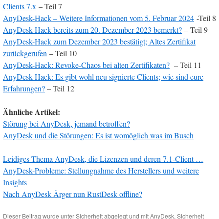
Clients 7.x
– Teil 7
AnyDesk-Hack – Weitere Informationen vom 5. Februar 2024
-Teil 8
AnyDesk-Hack bereits zum 20. Dezember 2023 bemerkt?
– Teil 9
AnyDesk-Hack zum Dezember 2023 bestätigt; Altes Zertifikat
zurückgerufen
– Teil 10
AnyDesk-Hack: Revoke-Chaos bei alten Zertifikaten?
– Teil 11
AnyDesk-Hack: Es gibt wohl neu signierte Clients; wie sind eure
Erfahrungen?
– Teil 12
Ähnliche Artikel:
Störung bei AnyDesk, jemand betroffen?
AnyDesk und die Störungen: Es ist womöglich was im Busch
Leidiges Thema AnyDesk, die Lizenzen und deren 7.1-Client …
AnyDesk-Probleme: Stellungnahme des Herstellers und weitere
Insights
Nach AnyDesk Ärger nun RustDesk offline?
Dieser Beitrag wurde unter
Sicherheit
abgelegt und mit
AnyDesk
,
Sicherheit