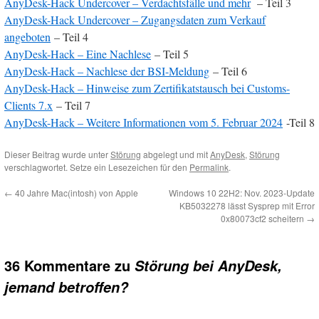
AnyDesk-Hack Undercover – Verdachtsfälle und mehr
– Teil 3
AnyDesk-Hack Undercover – Zugangsdaten zum Verkauf
angeboten
– Teil 4
AnyDesk-Hack – Eine Nachlese
– Teil 5
AnyDesk-Hack – Nachlese der BSI-Meldung
– Teil 6
AnyDesk-Hack – Hinweise zum Zertifikatstausch bei Customs-
Clients 7.x
– Teil 7
AnyDesk-Hack – Weitere Informationen vom 5. Februar 2024
-Teil 8
Dieser Beitrag wurde unter
Störung
abgelegt und mit
AnyDesk
,
Störung
verschlagwortet. Setze ein Lesezeichen für den
Permalink
.
←
40 Jahre Mac(intosh) von Apple
Windows 10 22H2: Nov. 2023-Update
KB5032278 lässt Sysprep mit Error
0x80073cf2 scheitern
→
36 Kommentare zu
Störung bei AnyDesk,
jemand betroffen?