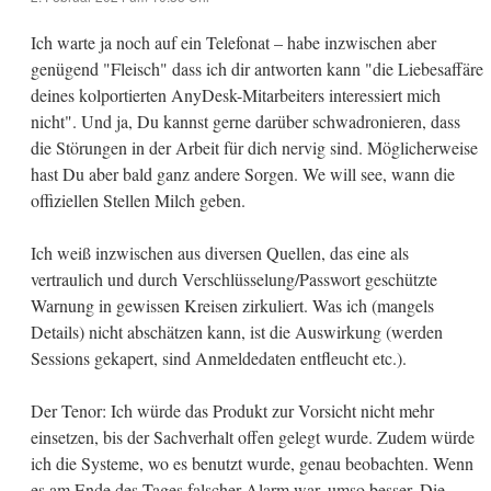
Ich warte ja noch auf ein Telefonat – habe inzwischen aber
genügend "Fleisch" dass ich dir antworten kann "die Liebesaffäre
deines kolportierten AnyDesk-Mitarbeiters interessiert mich
nicht". Und ja, Du kannst gerne darüber schwadronieren, dass
die Störungen in der Arbeit für dich nervig sind. Möglicherweise
hast Du aber bald ganz andere Sorgen. We will see, wann die
offiziellen Stellen Milch geben.
Ich weiß inzwischen aus diversen Quellen, das eine als
vertraulich und durch Verschlüsselung/Passwort geschützte
Warnung in gewissen Kreisen zirkuliert. Was ich (mangels
Details) nicht abschätzen kann, ist die Auswirkung (werden
Sessions gekapert, sind Anmeldedaten entfleucht etc.).
Der Tenor: Ich würde das Produkt zur Vorsicht nicht mehr
einsetzen, bis der Sachverhalt offen gelegt wurde. Zudem würde
ich die Systeme, wo es benutzt wurde, genau beobachten. Wenn
es am Ende des Tages falscher Alarm war, umso besser. Die