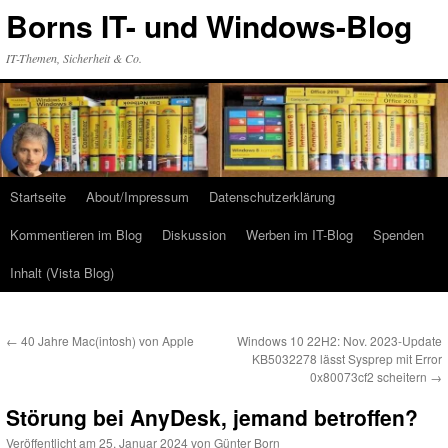
Zum
Borns IT- und Windows-Blog
Inhalt
springen
IT-Themen, Sicherheit & Co.
Startseite
About/Impressum
Datenschutzerklärung
Kommentieren im Blog
Diskussion
Werben im IT-Blog
Spenden
Inhalt (Vista Blog)
←
40 Jahre Mac(intosh) von Apple
Windows 10 22H2: Nov. 2023-Update
KB5032278 lässt Sysprep mit Error
0x80073cf2 scheitern
→
Störung bei AnyDesk, jemand betroffen?
Veröffentlicht am
25. Januar 2024
von
Günter Born