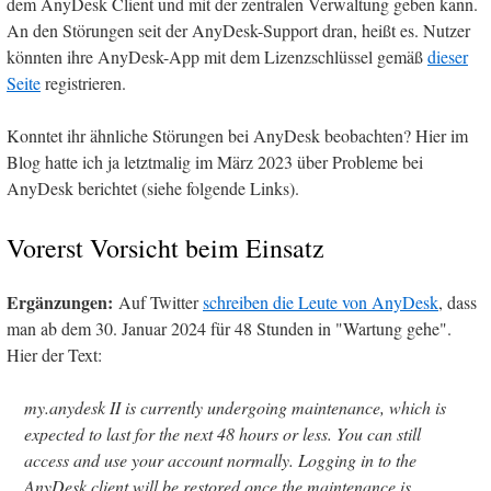
dem AnyDesk Client und mit der zentralen Verwaltung geben kann.
An den Störungen seit der AnyDesk-Support dran, heißt es. Nutzer
könnten ihre AnyDesk-App mit dem Lizenzschlüssel gemäß
dieser
Seite
registrieren.
Konntet ihr ähnliche Störungen bei AnyDesk beobachten? Hier im
Blog hatte ich ja letztmalig im März 2023 über Probleme bei
AnyDesk berichtet (siehe folgende Links).
Vorerst Vorsicht beim Einsatz
Ergänzungen:
Auf Twitter
schreiben die Leute von AnyDesk
, dass
man ab dem 30. Januar 2024 für 48 Stunden in "Wartung gehe".
Hier der Text:
my.anydesk II is currently undergoing maintenance, which is
expected to last for the next 48 hours or less. You can still
access and use your account normally. Logging in to the
AnyDesk client will be restored once the maintenance is