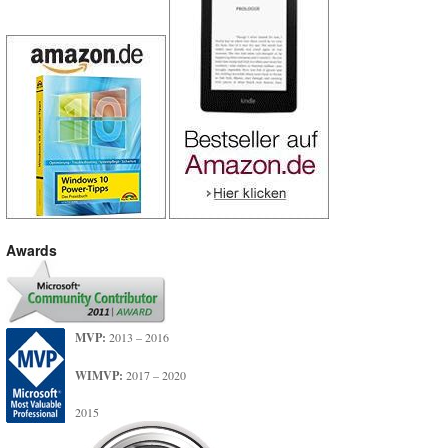
Awards
MVP:
2013 – 2016
WIMVP:
2017 – 2020
2015