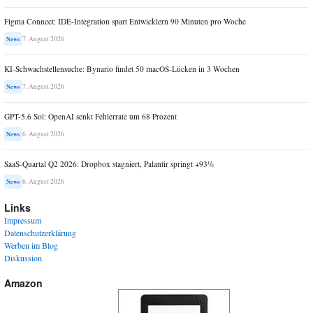
Figma Connect: IDE-Integration spart Entwicklern 90 Minuten pro Woche
7. August 2026
News
KI-Schwachstellensuche: Bynario findet 50 macOS-Lücken in 3 Wochen
7. August 2026
News
GPT-5.6 Sol: OpenAI senkt Fehlerrate um 68 Prozent
6. August 2026
News
SaaS-Quartal Q2 2026: Dropbox stagniert, Palantir springt +93%
6. August 2026
News
Links
Impressum
Datenschutzerklärung
Werben im Blog
Diskussion
Amazon