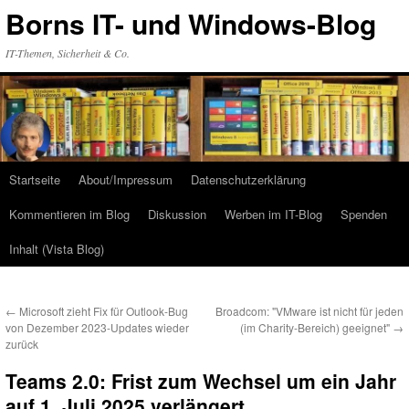
Zum
Borns IT- und Windows-Blog
Inhalt
springen
IT-Themen, Sicherheit & Co.
Startseite
About/Impressum
Datenschutzerklärung
Kommentieren im Blog
Diskussion
Werben im IT-Blog
Spenden
Inhalt (Vista Blog)
←
Microsoft zieht Fix für Outlook-Bug
Broadcom: "VMware ist nicht für jeden
von Dezember 2023-Updates wieder
(im Charity-Bereich) geeignet"
→
zurück
Teams 2.0: Frist zum Wechsel um ein Jahr
auf 1. Juli 2025 verlängert