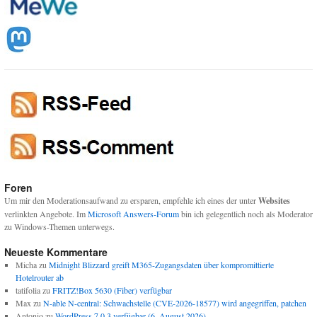
Foren
Um mir den Moderationsaufwand zu ersparen, empfehle ich eines der unter
Websites
verlinkten Angebote. Im
Microsoft Answers-Forum
bin ich gelegentlich noch als Moderator
zu Windows-Themen unterwegs.
Neueste Kommentare
Micha
zu
Midnight Blizzard greift M365-Zugangsdaten über kompromittierte
Hotelrouter ab
tatifolia
zu
FRITZ!Box 5630 (Fiber) verfügbar
Max
zu
N-able N-central: Schwachstelle (CVE-2026-18577) wird angegriffen, patchen
Antonio
zu
WordPress 7.0.3 verfügbar (6. August 2026)