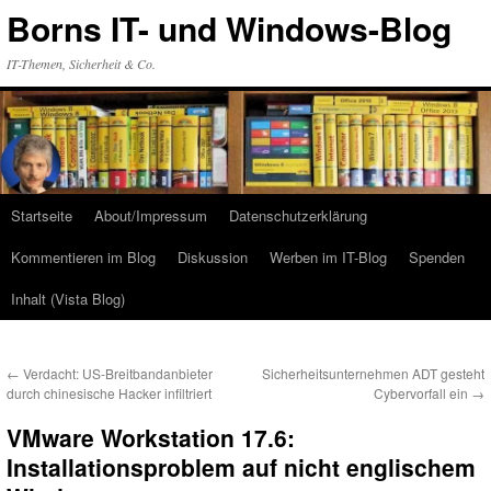
Zum
Borns IT- und Windows-Blog
Inhalt
springen
IT-Themen, Sicherheit & Co.
Startseite
About/Impressum
Datenschutzerklärung
Kommentieren im Blog
Diskussion
Werben im IT-Blog
Spenden
Inhalt (Vista Blog)
←
Verdacht: US-Breitbandanbieter
Sicherheitsunternehmen ADT gesteht
durch chinesische Hacker infiltriert
Cybervorfall ein
→
VMware Workstation 17.6:
Installationsproblem auf nicht englischem