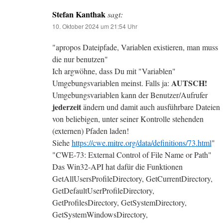
Stefan Kanthak
sagt:
10. Oktober 2024 um 21:54 Uhr
"apropos Dateipfade, Variablen existieren, man muss
die nur benutzen"
Ich argwöhne, dass Du mit "Variablen"
AUTSCH!
Umgebungsvariablen meinst. Falls ja:
Umgebungsvariablen kann der Benutzer/Aufrufer
jederzeit
ändern und damit auch ausführbare Dateien
von beliebigen, unter seiner Kontrolle stehenden
(externen) Pfaden laden!
Siehe
https://cwe.mitre.org/data/definitions/73.html
"
"CWE-73: External Control of File Name or Path"
Das Win32-API hat dafür die Funktionen
GetAllUsersProfileDirectory, GetCurrentDirectory,
GetDefaultUserProfileDirectory,
GetProfilesDirectory, GetSystemDirectory,
GetSystemWindowsDirectory,