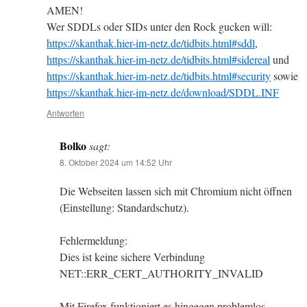
AMEN!
Wer SDDLs oder SIDs unter den Rock gucken will:
https://skanthak.hier-im-netz.de/tidbits.html#sddl
,
https://skanthak.hier-im-netz.de/tidbits.html#sidereal
und
https://skanthak.hier-im-netz.de/tidbits.html#security
sowie
https://skanthak.hier-im-netz.de/download/SDDL.INF
Antworten
Bolko
sagt:
8. Oktober 2024 um 14:52 Uhr
Die Webseiten lassen sich mit Chromium nicht öffnen
(Einstellung: Standardschutz).
Fehlermeldung:
Dies ist keine sichere Verbindung
NET::ERR_CERT_AUTHORITY_INVALID
Mit Firefox funktioniert es hingegen problemlos.