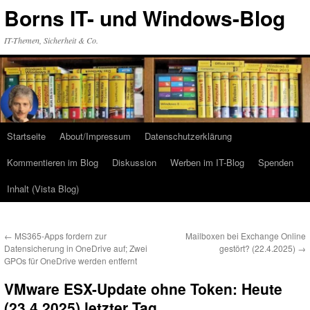
Zum
Borns IT- und Windows-Blog
Inhalt
springen
IT-Themen, Sicherheit & Co.
Startseite
About/Impressum
Datenschutzerklärung
Kommentieren im Blog
Diskussion
Werben im IT-Blog
Spenden
Inhalt (Vista Blog)
←
MS365-Apps fordern zur
Mailboxen bei Exchange Online
Datensicherung in OneDrive auf; Zwei
gestört? (22.4.2025)
→
GPOs für OneDrive werden entfernt
VMware ESX-Update ohne Token: Heute
(23.4.2025) letzter Tag