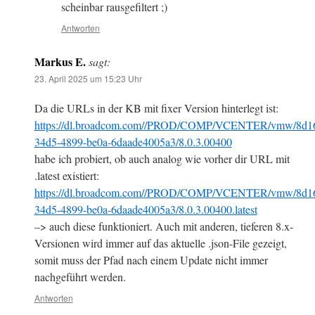
scheinbar rausgefiltert ;)
Antworten
Markus E.
sagt:
23. April 2025 um 15:23 Uhr
Da die URLs in der KB mit fixer Version hinterlegt ist:
https://dl.broadcom.com//PROD/COMP/VCENTER/vmw/8d1
34d5-4899-be0a-6daade4005a3/8.0.3.00400
habe ich probiert, ob auch analog wie vorher dir URL mit
.latest existiert:
https://dl.broadcom.com//PROD/COMP/VCENTER/vmw/8d1
34d5-4899-be0a-6daade4005a3/8.0.3.00400.latest
–> auch diese funktioniert. Auch mit anderen, tieferen 8.x-
Versionen wird immer auf das aktuelle .json-File gezeigt,
somit muss der Pfad nach einem Update nicht immer
nachgeführt werden.
Antworten