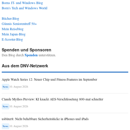
Borns IT- und Windows Blog
Born's Tech and Windows World
Bücher-Blog
Günnis Seniorentreff 50+
Mein Reiseblog
Mein Japan-Blog
E-Scooter-Blog
Spenden und Sponsoren
Den Blog durch
Spenden
unterstützen.
Aus dem DNV-Netzwerk
Apple Watch Series 12: Neuer Chip und Fitness-Features im September
10. August 2026
News
Claude Mythos Preview: KI knackt AES-Verschlüsselung 800-mal schneller
10. August 2026
News
usbliter8: Nicht behebbare Sicherheitslücke in iPhones und iPads
10. August 2026
News