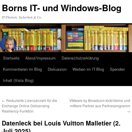
Zum
Borns IT- und Windows-Blog
Inhalt
springen
IT-Themen, Sicherheit & Co.
Startseite
About/Impressum
Datenschutzerklärung
Kommentieren im Blog
Diskussion
Werben im IT-Blog
Spenden
Inhalt (Vista Blog)
←
Reduzierte Lizenzanzahl für die
VMware by Broadcom kickt kleine und
Exchange Online Delicensing
mittlere Partner aus Partnerprogramm
Resiliency-Funktion
→
Datenleck bei Louis Vuitton Malletier (2.
Juli 2025)