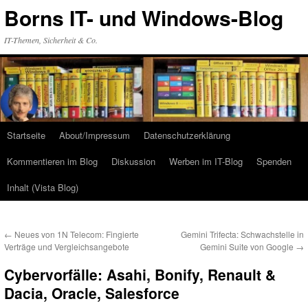
Zum
Borns IT- und Windows-Blog
Inhalt
springen
IT-Themen, Sicherheit & Co.
Startseite
About/Impressum
Datenschutzerklärung
Kommentieren im Blog
Diskussion
Werben im IT-Blog
Spenden
Inhalt (Vista Blog)
←
Neues von 1N Telecom: Fingierte
Gemini Trifecta: Schwachstelle in
Verträge und Vergleichsangebote
Gemini Suite von Google
→
Cybervorfälle: Asahi, Bonify, Renault &
Dacia, Oracle, Salesforce