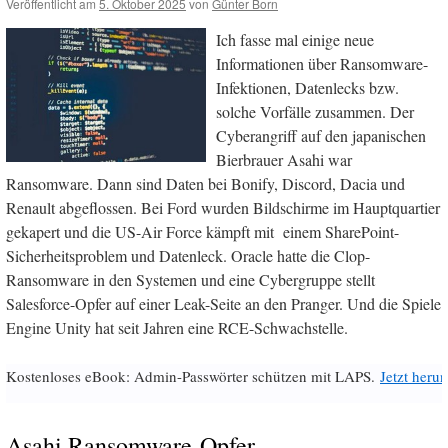
Veröffentlicht am
5. Oktober 2025
von
Günter Born
Ich fasse mal einige neue
Informationen über Ransomware-
Infektionen, Datenlecks bzw.
solche Vorfälle zusammen. Der
Cyberangriff auf den japanischen
Bierbrauer Asahi war
Ransomware. Dann sind Daten bei Bonify, Discord, Dacia und
Renault abgeflossen. Bei Ford wurden Bildschirme im Hauptquartier
gekapert und die US-Air Force kämpft mit einem SharePoint-
Sicherheitsproblem und Datenleck. Oracle hatte die Clop-
Ransomware in den Systemen und eine Cybergruppe stellt
Salesforce-Opfer auf einer Leak-Seite an den Pranger. Und die Spiele
Engine Unity hat seit Jahren eine RCE-Schwachstelle.
Kostenloses eBook: Admin-Passwörter schützen mit LAPS.
Jetzt herun
Asahi Ransomware-Opfer