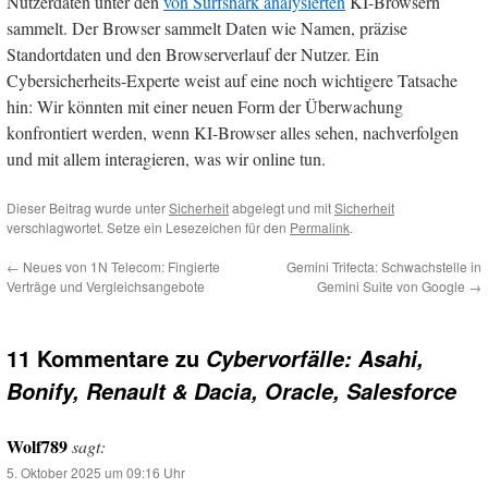
Nutzerdaten unter den
von Surfshark analysierten
KI-Browsern
sammelt. Der Browser sammelt Daten wie Namen, präzise
Standortdaten und den Browserverlauf der Nutzer. Ein
Cybersicherheits-Experte weist auf eine noch wichtigere Tatsache
hin: Wir könnten mit einer neuen Form der Überwachung
konfrontiert werden, wenn KI-Browser alles sehen, nachverfolgen
und mit allem interagieren, was wir online tun.
Dieser Beitrag wurde unter
Sicherheit
abgelegt und mit
Sicherheit
verschlagwortet. Setze ein Lesezeichen für den
Permalink
.
←
Neues von 1N Telecom: Fingierte
Gemini Trifecta: Schwachstelle in
Verträge und Vergleichsangebote
Gemini Suite von Google
→
11 Kommentare zu
Cybervorfälle: Asahi,
Bonify, Renault & Dacia, Oracle, Salesforce
Wolf789
sagt:
5. Oktober 2025 um 09:16 Uhr