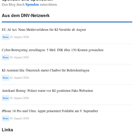
Den Blog durch
Spenden
unterstützen.
Aus dem DNV-Netzwerk
EU AI Act: Neue Meldeverfahren für KI-Verstöße ab August
10. August 2026
News
Cyber-Betrugsring zerschlagen: 5 Mrd. INR über 150 Konten gewaschen
10. August 2026
News
KI-Assistent Ida: Österreich startet Chatbot für Behördenfragen
10. August 2026
News
Autokauf-Betrug: Polizei warnt vor KI-gestützten Fake-Webseiten
10. August 2026
News
iPhone 18 Pro und Ultra: Apple präsentiert Foldable am 9. September
10. August 2026
News
Links