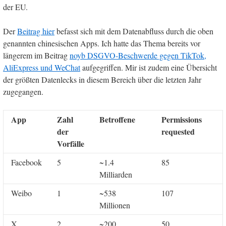
der EU.
Der
Beitrag hier
befasst sich mit dem Datenabfluss durch die oben
genannten chinesischen Apps. Ich hatte das Thema bereits vor
längerem im Beitrag
noyb DSGVO-Beschwerde gegen TikTok,
AliExpress und WeChat
aufgegriffen. Mir ist zudem eine Übersicht
der größten Datenlecks in diesem Bereich über die letzten Jahr
zugegangen.
App
Zahl
Betroffene
Permissions
der
requested
Vorfälle
Facebook
5
~1.4
85
Milliarden
Weibo
1
~538
107
Millionen
X
2
~200
50