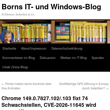
Zum
Borns IT- und Windows-Blog
Inhalt
springen
IT-Themen, Sicherheit & Co.
Startseite
About/Impressum
Datenschutzerklärung
Kommentieren im Blog
Diskussion
Werben im IT-Blog
Spenden
Inhalt (Vista Blog)
←
Firmen haben keine Kontrolle über
Großflächige GPS-Störung in Europa
ihre AI-Kosten
durch Satelliten?
→
Chrome 149.0.7827.102/.103 fixt 74
Schwachstellen, CVE-2026-11645 wird