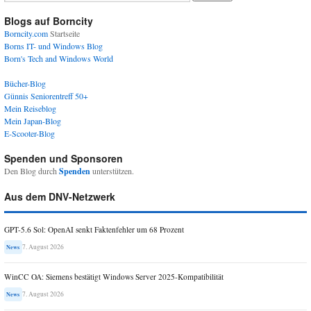
Blogs auf Borncity
Borncity.com
Startseite
Borns IT- und Windows Blog
Born's Tech and Windows World
Bücher-Blog
Günnis Seniorentreff 50+
Mein Reiseblog
Mein Japan-Blog
E-Scooter-Blog
Spenden und Sponsoren
Den Blog durch
Spenden
unterstützen.
Aus dem DNV-Netzwerk
GPT-5.6 Sol: OpenAI senkt Faktenfehler um 68 Prozent
7. August 2026
News
WinCC OA: Siemens bestätigt Windows Server 2025-Kompatibilität
7. August 2026
News