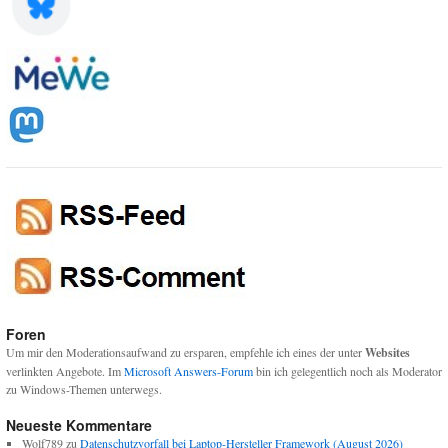
Foren
Um mir den Moderationsaufwand zu ersparen, empfehle ich eines der unter
Websites
verlinkten Angebote. Im
Microsoft Answers-Forum
bin ich gelegentlich noch als Moderator
zu Windows-Themen unterwegs.
Neueste Kommentare
Wolf789
zu
Datenschutzvorfall bei Laptop-Hersteller Framework (August 2026)