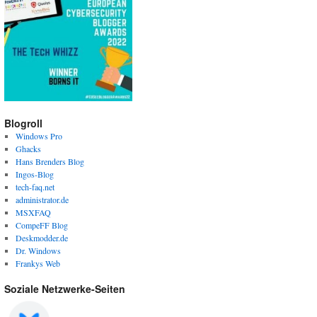
Blogroll
Windows Pro
Ghacks
Hans Brenders Blog
Ingos-Blog
tech-faq.net
administrator.de
MSXFAQ
CompeFF Blog
Deskmodder.de
Dr. Windows
Frankys Web
Soziale Netzwerke-Seiten