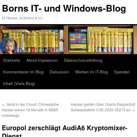
Zum
Borns IT- und Windows-Blog
Inhalt
springen
IT-Themen, Sicherheit & Co.
Startseite
About/Impressum
Datenschutzerklärung
Kommentieren im Blog
Diskussion
Werben im IT-Blog
Spenden
Inhalt (Vista Blog)
←
Geist in der Cloud: Chinesische
Hacker greifen über Oracle PeopleSoft
Hacker waren 18 Monate in M365
Schwachstelle CVE-2026-35273 an
→
unterwegs
Europol zerschlägt AudiA6 Kryptomixer-
Dienst