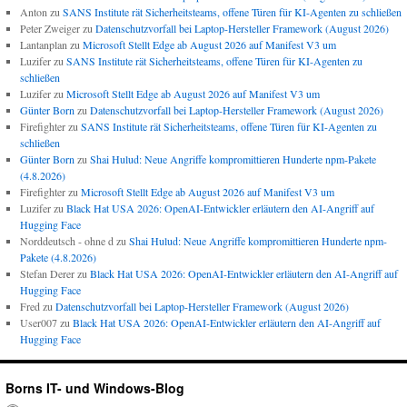
Anton
zu
SANS Institute rät Sicherheitsteams, offene Türen für KI-Agenten zu schließen
Peter Zweiger
zu
Datenschutzvorfall bei Laptop-Hersteller Framework (August 2026)
Lantanplan
zu
Microsoft Stellt Edge ab August 2026 auf Manifest V3 um
Luzifer
zu
SANS Institute rät Sicherheitsteams, offene Türen für KI-Agenten zu
schließen
Luzifer
zu
Microsoft Stellt Edge ab August 2026 auf Manifest V3 um
Günter Born
zu
Datenschutzvorfall bei Laptop-Hersteller Framework (August 2026)
Firefighter
zu
SANS Institute rät Sicherheitsteams, offene Türen für KI-Agenten zu
schließen
Günter Born
zu
Shai Hulud: Neue Angriffe kompromittieren Hunderte npm-Pakete
(4.8.2026)
Firefighter
zu
Microsoft Stellt Edge ab August 2026 auf Manifest V3 um
Luzifer
zu
Black Hat USA 2026: OpenAI-Entwickler erläutern den AI-Angriff auf
Hugging Face
Norddeutsch - ohne d
zu
Shai Hulud: Neue Angriffe kompromittieren Hunderte npm-
Pakete (4.8.2026)
Stefan Derer
zu
Black Hat USA 2026: OpenAI-Entwickler erläutern den AI-Angriff auf
Hugging Face
Fred
zu
Datenschutzvorfall bei Laptop-Hersteller Framework (August 2026)
User007
zu
Black Hat USA 2026: OpenAI-Entwickler erläutern den AI-Angriff auf
Hugging Face
Borns IT- und Windows-Blog