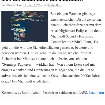
Veröffentlicht am
18. Juni 2026
von
Günter Born
Seit einigen Wochen gibt es ja
einen ziemlichen Disput zwischen
einem Sicherheitsforscher mit dem
Alias Nightmare Eclipse und dem
Microsoft Security Response
Center-Team (MSRC-Team). Es
geht um die Art, wie Sicherheitslücken gemeldet, bewerte und
behoben werden. Und es geht um die Frage, welche Priorität
Sicherheit bei Microsoft heute noch – abseits von schönen
"Sonntags-Papieren" – wirklich hat. Von einem Leser sind mir
einige Gedanken und Erinnerungen zugegangen, die die Frage
aufwerfen, ob sich eine schlechte Geschichte aus den 2000er Jahren
derzeit bei Microsoft wiederholt.
Kostenloses eBook: Admin-Passwörter schützen mit LAPS.
Jetzt herun