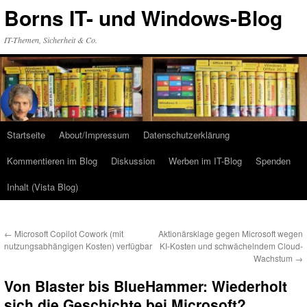
Zum
Borns IT- und Windows-Blog
Inhalt
springen
IT-Themen, Sicherheit & Co.
Startseite
About/Impressum
Datenschutzerklärung
Kommentieren im Blog
Diskussion
Werben im IT-Blog
Spenden
Inhalt (Vista Blog)
←
Microsoft Copilot Cowork (mit
Aktionärsklage gegen Microsoft wegen
nutzungsabhängigen Kosten) verfügbar
KI-Kosten und schwächelndem Cloud-
Wachstum
→
Von Blaster bis BlueHammer: Wiederholt
sich die Geschichte bei Microsoft?