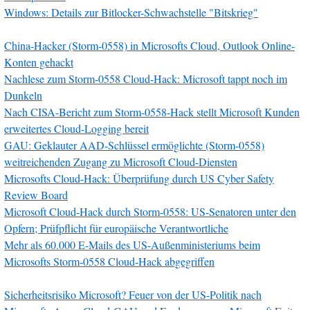
Windows: Details zur Bitlocker-Schwachstelle "Bitskrieg"
China-Hacker (Storm-0558) in Microsofts Cloud, Outlook Online-
Konten gehackt
Nachlese zum Storm-0558 Cloud-Hack: Microsoft tappt noch im
Dunkeln
Nach CISA-Bericht zum Storm-0558-Hack stellt Microsoft Kunden
erweitertes Cloud-Logging bereit
GAU: Geklauter AAD-Schlüssel ermöglichte (Storm-0558)
weitreichenden Zugang zu Microsoft Cloud-Diensten
Microsofts Cloud-Hack: Überprüfung durch US Cyber Safety
Review Board
Microsoft Cloud-Hack durch Storm-0558: US-Senatoren unter den
Opfern; Prüfpflicht für europäische Verantwortliche
Mehr als 60.000 E-Mails des US-Außenministeriums beim
Microsofts Storm-0558 Cloud-Hack abgegriffen
Sicherheitsrisiko Microsoft? Feuer von der US-Politik nach