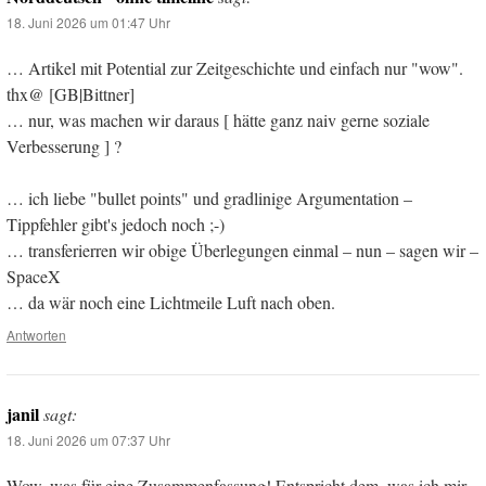
18. Juni 2026 um 01:47 Uhr
… Artikel mit Potential zur Zeitgeschichte und einfach nur "wow".
thx@ [GB|Bittner]
… nur, was machen wir daraus [ hätte ganz naiv gerne soziale
Verbesserung ] ?
… ich liebe "bullet points" und gradlinige Argumentation –
Tippfehler gibt's jedoch noch ;-)
… transferierren wir obige Überlegungen einmal – nun – sagen wir –
SpaceX
… da wär noch eine Lichtmeile Luft nach oben.
Antworten
janil
sagt:
18. Juni 2026 um 07:37 Uhr
Wow, was für eine Zusammenfassung! Entspricht dem, was ich mir