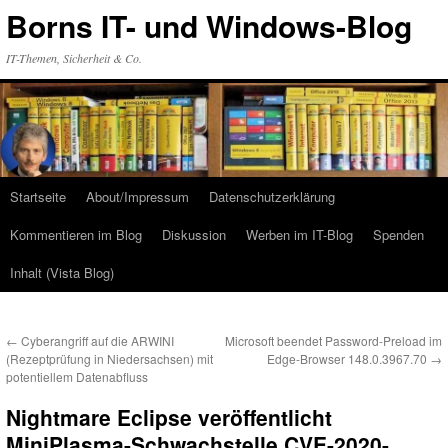
Zum
Borns IT- und Windows-Blog
Inhalt
springen
IT-Themen, Sicherheit & Co.
Startseite
About/Impressum
Datenschutzerklärung
Kommentieren im Blog
Diskussion
Werben im IT-Blog
Spenden
Inhalt (Vista Blog)
←
Cyberangriff auf die ARWINI
Microsoft beendet Password-Preload im
(Rezeptprüfung in Niedersachsen) mit
Edge-Browser 148.0.3967.70
→
potentiellem Datenabfluss
Nightmare Eclipse veröffentlicht
MiniPlasma-Schwachstelle CVE-2020-