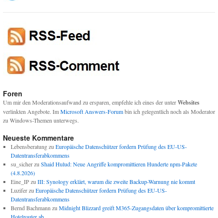
Foren
Um mir den Moderationsaufwand zu ersparen, empfehle ich eines der unter
Websites
verlinkten Angebote. Im
Microsoft Answers-Forum
bin ich gelegentlich noch als Moderator
zu Windows-Themen unterwegs.
Neueste Kommentare
Lebensberatung
zu
Europäische Datenschützer fordern Prüfung des EU-US-
Datentransferabkommens
su_sicher
zu
Shaid Hulud: Neue Angriffe kompromittieren Hunderte npm-Pakete
(4.8.2026)
Eine_IP
zu
III: Synology erklärt, warum die zweite Backup-Warnung nie kommt
Luzifer
zu
Europäische Datenschützer fordern Prüfung des EU-US-
Datentransferabkommens
Bernd Bachmann
zu
Midnight Blizzard greift M365-Zugangsdaten über kompromittierte
Hotelrouter ab