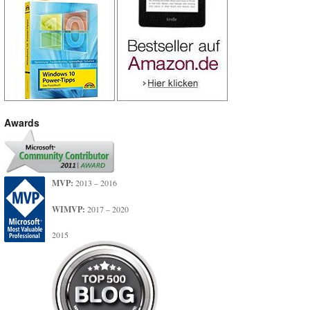
Awards
MVP:
2013 – 2016
WIMVP:
2017 – 2020
2015