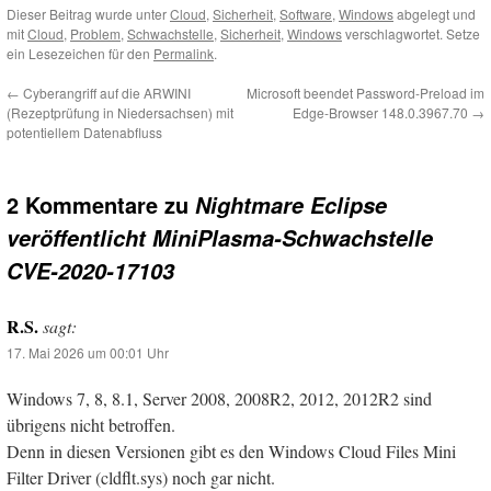
Dieser Beitrag wurde unter
Cloud
,
Sicherheit
,
Software
,
Windows
abgelegt und
mit
Cloud
,
Problem
,
Schwachstelle
,
Sicherheit
,
Windows
verschlagwortet. Setze
ein Lesezeichen für den
Permalink
.
←
Cyberangriff auf die ARWINI
Microsoft beendet Password-Preload im
(Rezeptprüfung in Niedersachsen) mit
Edge-Browser 148.0.3967.70
→
potentiellem Datenabfluss
2 Kommentare zu
Nightmare Eclipse
veröffentlicht MiniPlasma-Schwachstelle
CVE-2020-17103
R.S.
sagt:
17. Mai 2026 um 00:01 Uhr
Windows 7, 8, 8.1, Server 2008, 2008R2, 2012, 2012R2 sind
übrigens nicht betroffen.
Denn in diesen Versionen gibt es den Windows Cloud Files Mini
Filter Driver (cldflt.sys) noch gar nicht.