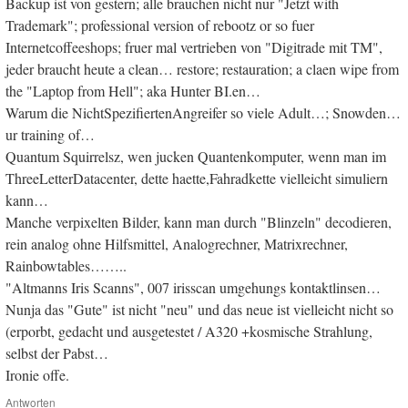
Backup ist von gestern; alle brauchen nicht nur "Jetzt with
Trademark"; professional version of rebootz or so fuer
Internetcoffeeshops; fruer mal vertrieben von "Digitrade mit TM",
jeder braucht heute a clean… restore; restauration; a claen wipe from
the "Laptop from Hell"; aka Hunter BI.en…
Warum die NichtSpezifiertenAngreifer so viele Adult…; Snowden…
ur training of…
Quantum Squirrelsz, wen jucken Quantenkomputer, wenn man im
ThreeLetterDatacenter, dette haette,Fahradkette vielleicht simuliern
kann…
Manche verpixelten Bilder, kann man durch "Blinzeln" decodieren,
rein analog ohne Hilfsmittel, Analogrechner, Matrixrechner,
Rainbowtables……..
"Altmanns Iris Scanns", 007 irisscan umgehungs kontaktlinsen…
Nunja das "Gute" ist nicht "neu" und das neue ist vielleicht nicht so
(erporbt, gedacht und ausgetestet / A320 +kosmische Strahlung,
selbst der Pabst…
Ironie offe.
Antworten