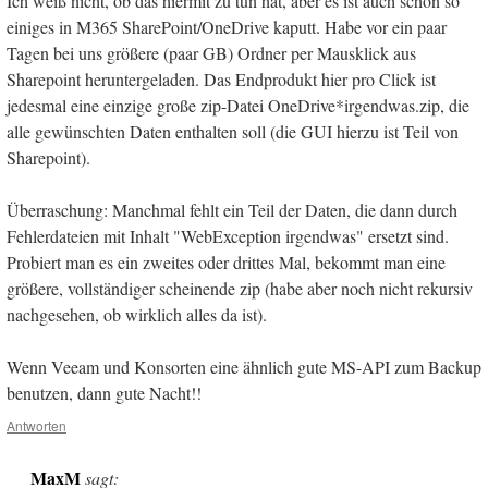
Ich weiß nicht, ob das hiermit zu tun hat, aber es ist auch schon so
einiges in M365 SharePoint/OneDrive kaputt. Habe vor ein paar
Tagen bei uns größere (paar GB) Ordner per Mausklick aus
Sharepoint heruntergeladen. Das Endprodukt hier pro Click ist
jedesmal eine einzige große zip-Datei OneDrive*irgendwas.zip, die
alle gewünschten Daten enthalten soll (die GUI hierzu ist Teil von
Sharepoint).
Überraschung: Manchmal fehlt ein Teil der Daten, die dann durch
Fehlerdateien mit Inhalt "WebException irgendwas" ersetzt sind.
Probiert man es ein zweites oder drittes Mal, bekommt man eine
größere, vollständiger scheinende zip (habe aber noch nicht rekursiv
nachgesehen, ob wirklich alles da ist).
Wenn Veeam und Konsorten eine ähnlich gute MS-API zum Backup
benutzen, dann gute Nacht!!
Antworten
MaxM
sagt: