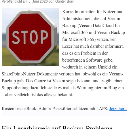
Veröffentlicht am
5. Juni 2026
von
Günter Born
Kurze Information für Nutzer und
Administratoren, die auf Veeam
Backup (Veeam Data Cloud für
Microsoft 365 und Veeam Backup
für Microsoft 365) setzen. Ein
Leser hat mich darüber informiert,
das es ein Problem in der
betreffenden Software gebe,
wodurch in seinem Umfeld ein
SharePoint-Nutzer Dokumente verloren hat, obwohl es ein Veeam-
Backup gab. Das Ganze ist Veeam sogar bekannt und es gibt einen
Supportbeitrag dazu. Ich stelle es mal als Warnung hier im Blog ein
– aber vielleicht ist das alles ja bekannt.
Kostenloses eBook: Admin-Passwörter schützen mit LAPS.
Jetzt herun
Ein Leserhinweis auf Backup-Probleme