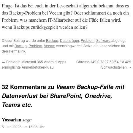
Frage: Ist das bei euch in der Leserschaft allgemein bekannt, dass es
das Backup-Problem bei Veeam gibt? Oder schlummert da noch ein
Problem, was manchem IT-Mitarbeiter auf die Füße fallen wird,
wenn Backups zurückgespielt werden sollen?
Dieser Beitrag wurde unter
Backup
,
Datenträger
,
Problem
,
Software
abgelegt
und mit
Backup
,
Problem
,
Veeam
verschlagwortet. Setze ein Lesezeichen für
den
Permalink
.
←
Fehler in Microsoft 365 Android-Apps
Chrome 149.0.7827.53/54 fixt 429
ermöglichte Anmeldetoken-Klau
Schwachstellen
→
32 Kommentare zu
Veeam Backup-Falle mit
Datenverlust bei SharePoint, Onedrive,
Teams etc.
Yossarian
sagt:
5. Juni 2026 um 16:36 Uhr