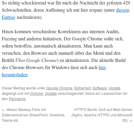
So richtig schockierend war für mich die Nachricht der gefixten 429
Schwachstellen, deren Auflistung ich mir hier erspare (unter
diesem
Eintrag
nachzulesen).
Hinzu kommen verschiedene Korrekturen aus internen Audits,
Fuzzing und anderen Initiativen. Der Google Chrome sollte sich,
sofern betroffen, automatisch aktualisieren. Man kann auch
versuchen, den Browser auch manuell (über das Menü und den
Befehl
Über Google Chrome
) zu aktualisieren. Die aktuelle Build
des Chrome-Browsers für Windows lässt sich auch
hier
herunterladen
.
Dieser Beitrag wurde unter
Google Chrome
,
Sicherheit
,
Software
,
Update
abgelegt und mit
Chrome
,
Update
verschlagwortet. Setze ein Lesezeichen für
den
Permalink
.
←
Veeam Backup-Falle mit
HTTP/2 Bomb: DoS auf Web-Server
Datenverlust bei SharePoint, Onedrive,
(Nginx, Apache HTTPD und Microsoft
Teams etc.
IIS)
→