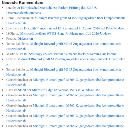
Neueste Kommentare
Luzifer
zu
Europäische Datenschützer fordern Prüfung des EU-US-
Datentransferabkommens
Bernd Bachmann
zu
Midnight Blizzard greift M365-Zugangsdaten über kompromittierte
Hotelrouter ab
Erlenbein
zu
Doctolib France trainiert KI-System seit 1. August 2026 mit Patientendaten
ISGler
zu
Microsoft bestätigt WSUS-Sync-Probleme nach Juli 2026-Updates
Fred
zu
Diskussion
Tomas Jakobs
zu
Midnight Blizzard greift M365-Zugangsdaten über kompromittierte
Hotelrouter ab
Martin S.
zu
III: Synology erklärt, warum die zweite Backup-Warnung nie kommt
Fritz
zu
Midnight Blizzard greift M365-Zugangsdaten über kompromittierte Hotelrouter
ab
Tomas Jakobs
zu
Midnight Blizzard greift M365-Zugangsdaten über kompromittierte
Hotelrouter ab
Gänseblümchen
zu
Midnight Blizzard greift M365-Zugangsdaten über kompromittierte
Hotelrouter ab
Basti
zu
Stürzt der Microsoft Edge ab Version 151.x in Windows ab?
Gänseblümchen
zu
Midnight Blizzard greift M365-Zugangsdaten über kompromittierte
Hotelrouter ab
Gänseblümchen
zu
Midnight Blizzard greift M365-Zugangsdaten über kompromittierte
Hotelrouter ab
Gänseblümchen
zu
Midnight Blizzard greift M365-Zugangsdaten über kompromittierte
Hotelrouter ab
Gänseblümchen
zu
Midnight Blizzard greift M365-Zugangsdaten über kompromittierte