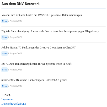
Aus dem DNV-Netzwerk
Veeam One: Kritische Lücke mit CVSS 10.0 gefährdet Datensicherungen
6. August 2026
News
Digitale Entschleunigung: Immer mehr Nutzer tauschen Smartphone gegen Klapphandy
6. August 2026
News
Adobe-Plugin: 70 Funktionen der Creative Cloud jetzt in ChatGPT
6. August 2026
News
EU AI Act: Transparenzpflichten für KI-Systeme treten in Kraft
6. August 2026
News
Storm-2945: Russische Hacker kapern Hotel-WLAN gezielt
6. August 2026
News
Links
Impressum
Datenschutzerklärung