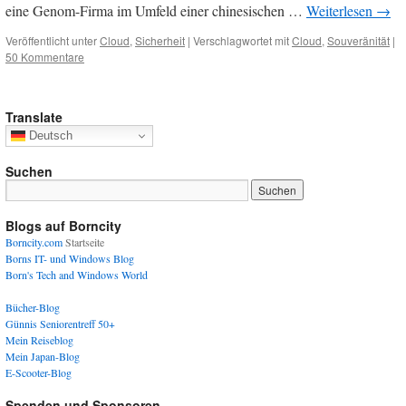
eine Genom-Firma im Umfeld einer chinesischen …
Weiterlesen
→
Veröffentlicht unter
Cloud
,
Sicherheit
|
Verschlagwortet mit
Cloud
,
Souveränität
|
50 Kommentare
Translate
Deutsch
Suchen
Blogs auf Borncity
Borncity.com
Startseite
Borns IT- und Windows Blog
Born's Tech and Windows World
Bücher-Blog
Günnis Seniorentreff 50+
Mein Reiseblog
Mein Japan-Blog
E-Scooter-Blog
Spenden und Sponsoren