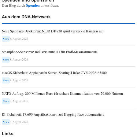
Den Blog durch
Spenden
unterstützen.
Aus dem DNV-Netzwerk
Neue Spionage-Detektoren: NLJD DT-830 spürt versteckte Kameras auf
8. August 2026
News
Smartphone-Sensoren: Industrie nutzt KI für Profi-Messinstrumente
8. August 2026
News
macOS-Sicherheit: Apple patcht Screen-Sharing-Lücke CVE-2026-65400
8. August 2026
News
NATO-Auftrag: 200 Millionen Euro für sichere Kommunikation von 29.000 Nutzern
8. August 2026
News
KI-Sicherheit: 17.600 Angriffsaktionen auf Hugging Face dokumentiert
8. August 2026
News
Links