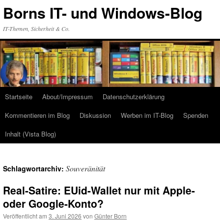
Zum
Borns IT- und Windows-Blog
Inhalt
springen
IT-Themen, Sicherheit & Co.
Startseite
About/Impressum
Datenschutzerklärung
Kommentieren im Blog
Diskussion
Werben im IT-Blog
Spenden
Inhalt (Vista Blog)
Souveränität
Schlagwortarchiv:
Real-Satire: EUid-Wallet nur mit Apple-
oder Google-Konto?
Veröffentlicht am
3. Juni 2026
von
Günter Born