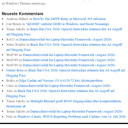
zu Windows-Themen unterwegs.
Neueste Kommentare
Andreas Hähnel
zu
HowTo: Ein SMTP-Relay in Microsoft 365 aufsetzen
Carl Breen
zu
"deGDID" entfernt GDID in Windows und blockt Neuanlage
Tomas Jakobs
zu
Black Hat USA 2026: OpenAI-Entwickler erläutern den AI-Angriff
auf Hugging Face
Rot13
zu
Datenschutzvorfall bei Laptop-Hersteller Framework (August 2026)
Steter Tropfen
zu
Black Hat USA 2026: OpenAI-Entwickler erläutern den AI-Angriff
auf Hugging Face
Wolf789
zu
Datenschutzvorfall bei Laptop-Hersteller Framework (August 2026)
Wolf789
zu
Datenschutzvorfall bei Laptop-Hersteller Framework (August 2026)
Wolf789
zu
Datenschutzvorfall bei Laptop-Hersteller Framework (August 2026)
Günter Born
zu
Black Hat USA 2026: OpenAI-Entwickler erläutern den AI-Angriff auf
Hugging Face
Bolko
zu
Edge Update auf Version 151.0.4129.72 löst Absturzproblem
Clara
zu
Datenschutzvorfall bei Laptop-Hersteller Framework (August 2026)
Alex
zu
Black Hat USA 2026: OpenAI-Entwickler erläutern den AI-Angriff auf
Hugging Face
Tomas Jakobs
zu
Midnight Blizzard greift M365-Zugangsdaten über kompromittierte
Hotelrouter ab
Tomas Jakobs
zu
Datenschutzvorfall bei Laptop-Hersteller Framework (August 2026)
Fritz
zu
Windows-Clients: WSUS-Reporting-Probleme nach Updates vom 14. Juli 2026