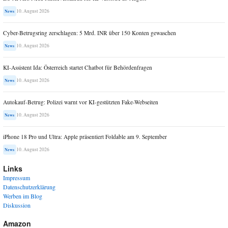
10. August 2026
News
Cyber-Betrugsring zerschlagen: 5 Mrd. INR über 150 Konten gewaschen
10. August 2026
News
KI-Assistent Ida: Österreich startet Chatbot für Behördenfragen
10. August 2026
News
Autokauf-Betrug: Polizei warnt vor KI-gestützten Fake-Webseiten
10. August 2026
News
iPhone 18 Pro und Ultra: Apple präsentiert Foldable am 9. September
10. August 2026
News
Links
Impressum
Datenschutzerklärung
Werben im Blog
Diskussion
Amazon