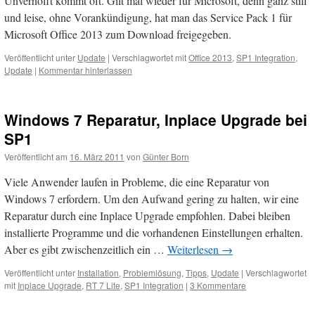
Unverhofft kommt oft. Gilt mal wieder für Microsoft, denn ganz still
und leise, ohne Vorankündigung, hat man das Service Pack 1 für
Microsoft Office 2013 zum Download freigegeben.
Veröffentlicht unter
Update
|
Verschlagwortet mit
Office 2013
,
SP1 Integration
,
Update
|
Kommentar hinterlassen
Windows 7 Reparatur, Inplace Upgrade bei
SP1
Veröffentlicht am
16. März 2011
von
Günter Born
Viele Anwender laufen in Probleme, die eine Reparatur von
Windows 7 erfordern. Um den Aufwand gering zu halten, wir eine
Reparatur durch eine Inplace Upgrade empfohlen. Dabei bleiben
installierte Programme und die vorhandenen Einstellungen erhalten.
Aber es gibt zwischenzeitlich ein …
Weiterlesen
→
Veröffentlicht unter
Installation
,
Problemlösung
,
Tipps
,
Update
|
Verschlagwortet
mit
Inplace Upgrade
,
RT 7 Lite
,
SP1 Integration
|
3 Kommentare