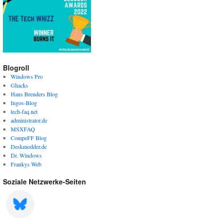
Blogroll
Windows Pro
Ghacks
Hans Brenders Blog
Ingos-Blog
tech-faq.net
administrator.de
MSXFAQ
CompeFF Blog
Deskmodder.de
Dr. Windows
Frankys Web
Soziale Netzwerke-Seiten