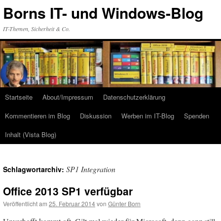
Zum
Borns IT- und Windows-Blog
Inhalt
springen
IT-Themen, Sicherheit & Co.
Startseite
About/Impressum
Datenschutzerklärung
Kommentieren im Blog
Diskussion
Werben im IT-Blog
Spenden
Inhalt (Vista Blog)
SP1 Integration
Schlagwortarchiv:
Office 2013 SP1 verfügbar
Veröffentlicht am
25. Februar 2014
von
Günter Born