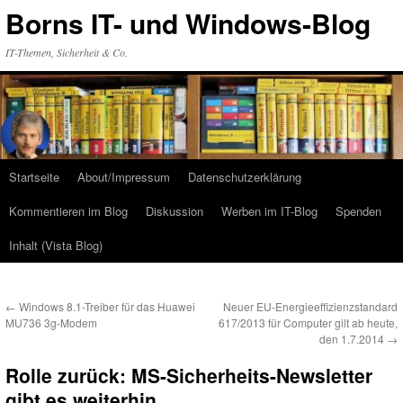
Zum
Borns IT- und Windows-Blog
Inhalt
springen
IT-Themen, Sicherheit & Co.
Startseite
About/Impressum
Datenschutzerklärung
Kommentieren im Blog
Diskussion
Werben im IT-Blog
Spenden
Inhalt (Vista Blog)
←
Windows 8.1-Treiber für das Huawei
Neuer EU-Energieeffizienzstandard
MU736 3g-Modem
617/2013 für Computer gilt ab heute,
den 1.7.2014
→
Rolle zurück: MS-Sicherheits-Newsletter
gibt es weiterhin