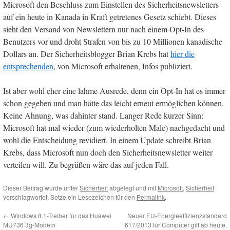
Microsoft den Beschluss zum Einstellen des Sicherheitsnewsletters
auf ein heute in Kanada in Kraft getretenes Gesetz schiebt. Dieses
sieht den Versand von Newslettern nur nach einem Opt-In des
Benutzers vor und droht Strafen von bis zu 10 Millionen kanadische
Dollars an. Der Sicherheitsblogger Brian Krebs hat
hier die
entsprechenden
, von Microsoft erhaltenen, Infos publiziert.
Ist aber wohl eher eine lahme Ausrede, denn ein Opt-In hat es immer
schon gegeben und man hätte das leicht erneut ermöglichen können.
Keine Ahnung, was dahinter stand. Langer Rede kurzer Sinn:
Microsoft hat mal wieder (zum wiederholten Male) nachgedacht und
wohl die Entscheidung revidiert. In einem Update schreibt Brian
Krebs, dass Microsoft nun doch den Sicherheitsnewsletter weiter
verteilen will. Zu begrüßen wäre das auf jeden Fall.
Dieser Beitrag wurde unter
Sicherheit
abgelegt und mit
Microsoft
,
Sicherheit
verschlagwortet. Setze ein Lesezeichen für den
Permalink
.
←
Windows 8.1-Treiber für das Huawei
Neuer EU-Energieeffizienzstandard
MU736 3g-Modem
617/2013 für Computer gilt ab heute,