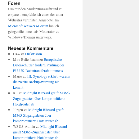
Foren
Um mir den Moderationsaufwand zu
ersparen, empfehle ich eines der unter
Websites
verlinkten Angebote. Im
Microsoft Answers-Forum
bin ich
gelegentlich noch als Moderator zu
Windows-Themen unterwegs.
Neueste Kommentare
C++
zu
Diskussion
Mira Bellenbaum
zu
Europäische
Datenschützer fordern Prüfung des
EU-US-Datentransferabkommens
Mario
zu
III: Synology erklärt, warum
die zweite Backup-Warnung nie
kommt
KT
zu
Midnight Blizzard greift M365-
Zugangsdaten über kompromittierte
Hotelrouter ab
Jürgen
zu
Midnight Blizzard greift
M365-Zugangsdaten über
kompromittierte Hotelrouter ab
WSUS-Admin
zu
Midnight Blizzard
greift M365-Zugangsdaten über
kompromittierte Hotelrouter ab