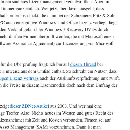
 für ein sauberes Lizenzmanagement verantwortlich. Aber im
t immer ganz einfach. Wer jetzt aber davon ausgeht, dass
haftsprüfer losschickt, die dann bei der Schreinerei Fritz & Sohn
 PC auch eine gültige Windows- und Office-Lizenz vorliegt, liegt
m den Verkauf gefälschter Windows 7 Recovery DVDs durch
ehr dürften Firmen überprüft werden, die mit Microsoft einen
ftware Assurance Agreement) zur Lizenzierung von Microsoft-
für die Überprüfung fragt: Ich bin auf
diesen Thread
bei
ge Hinweise aus dem Umfeld enthält. So schreibt ein Nutzer, dass
Open Lizenz-Vertrags
auch der Auskunftsverpflichtung unterwirft.
en die Preise in diesem Lizenzmodell doch nach dem Umfang der
 zeigt
dieser ZDNet-Artikel
aus 2008. Und wer mal eine
inige Treffer. Also: Nichts neues im Westen und gutes Recht des
n Lizenznehmer mit Zeit und Kosten verbunden. Firmen sei auf
re Asset Management (SAM) vorzunehmen. Dann ist man