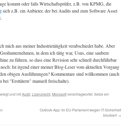
rage kommt oder falls Wirtschaftsprüfer, z.B. von KPMG, die
t
sich z.B. ein Anbieter, der bei Audits und zum Software Asset
.
t ich mich aus meiner Industrietätigkeit verabschiedet habe. Aber
m Großunternehmen, in dem ich tätig war, Usus, eine saubere
ine zu führen, so dass eine Revision sehr schnell durchführbar
h noch: Ist irgend einer meiner Blog-Leser vom aktuellen Vorgang
u den obigen Ausführungen? Kommentare sind willkommen (auch
ei "Ersttätern" manuell freischalte).
elegt und mit
Audit
,
Lizenzrecht
,
Microsoft
verschlagwortet. Setze ein
en
Outlook-App: Im EU-Parlament wegen IT-Sicherheit
blockiert
→