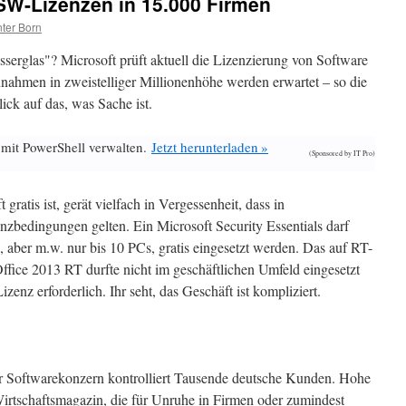
t SW-Lizenzen in 15.000 Firmen
ter Born
erglas"? Microsoft prüft aktuell die Lizenzierung von Software
nahmen in zweistelliger Millionenhöhe werden erwartet – so die
lick auf das, was Sache ist.
 mit PowerShell verwalten.
Jetzt herunterladen »
(Sponsored by IT Pro)
 gratis ist, gerät vielfach in Vergessenheit, dass in
bedingungen gelten. Ein Microsoft Security Essentials darf
aber m.w. nur bis 10 PCs, gratis eingesetzt werden. Das auf RT-
Office 2013 RT durfte nicht im geschäftlichen Umfeld eingesetzt
enz erforderlich. Ihr seht, das Geschäft ist kompliziert.
r Softwarekonzern kontrolliert Tausende deutsche Kunden. Hohe
rtschaftsmagazin, die für Unruhe in Firmen oder zumindest