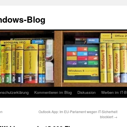
indows-Blog
enschutzerklärung
Kommentieren im Blog
Diskussion
Werben im IT-B
en
Outlook-App: Im EU-Parlament wegen IT-Sicherheit
blockiert
→