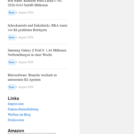
BSI warnt: Kritische Pixel-Lücke CVE-
2026-0163 betrifft Millionen
6. August 2026
News
Schockanrufe und Enkeltricks: BKA warnt
vor KI-gestützten Betrügern
6. August 2026
News
Samsung Galaxy Z Fold 8: 1,44 Millionen
Vorbestellungen in einer Woche
6. August 2026
News
Bürosoftware: Branche wechselt zu
autonomen KI-Agenten
6. August 2026
News
Links
Impressum
Datenschutzerklärung
Werben im Blog
Diskussion
Amazon