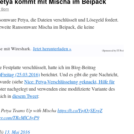
etya kommt mit Mischa im Beipack
 Born
mware Petya, die Dateien verschlüsselt und Lösegeld fordert.
ne zweite Ransomware Mischa im Beipack, die keine
se mit Wireshark.
Jetzt herunterladen »
(Sponsored by IT Pro)
Festplatte verschlüsselt, hatte ich im Blog-Beitrag
)Freitag (25.03.2016)
berichtet. Und es gibt die gute Nachricht,
 wurde (siehe
Nice: Petya-Verschlüsselung geknackt, Hilfe für
ster nachgelegt und verwenden eine modifizierte Variante des
sich in
diesem Tweet
:
: Petya Teams Up with Mischa
https://t.co/YnjOzSErgZ
tter.com/TRcMlCAyP9
di)
13. Mai 2016