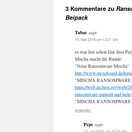
3 Kommentare zu
Rans
Beipack
Tabac
sagt:
15. Mai 2016 um 12:21 Uhr
es war fast schon klar dass Pe
Mischa macht die Runde:
"Neue Ransomware Mischa"
http://www.mcseboard.de/top
"MISCHA RANSOMWARE Supp
https://web.archive.org/web/
ransomware-support-and-help-to
"MISCHA RANSOMWARE – Ve
Antworten
Pcpc
sagt:
12. Juli 2016 um 21:54 Uhr