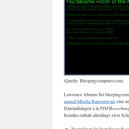
(Quelle: Bleepingcomputer.com)
Lawrence Abrams bei bleepingcomp
named Mischa Ransomware
eine ne
Dateianhängen a la
PDFBewerbung
Installer enthält allerdings zwei Sch
Zuerst fragt der Installer nach