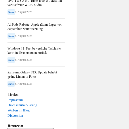
vivo TWS 5 Pro: Erste True-Wireless mit
verlustfreier Wi-Fi-Audio
8. August 2026
News
AirPods-Rabatte: Apple räumt Lager vor
September-Neuvorstellung
8. August 2026
News
Windows 11: Frei bewegliche Taskleiste
kehrt in Testversionen zurück
8. August 2026
News
Samsung Galaxy S23: Update behebt
grüne Linien in Fotos
8. August 2026
News
Links
Impressum
Datenschutzerklärung
Werben im Blog
Diskussion
Amazon