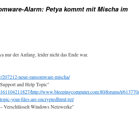
omware-Alarm: Petya kommt mit Mischa im
tya nur der Anfang, leider nicht das Ende war.
ic/207212-neue-ransomware-mischa/
ort and Help Topic"
20161104211827/http://www.bleepingcomputer.com:80/forums/t/613770
pic-your-files-are-encryptedhtml-txt/
rschlüsselt Windows Netzwerke"