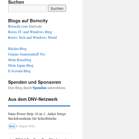
Suchen
Blogs auf Borncity
Borncity.com
Startseite
Borns IT- und Windows Blog
Born's Tech and Windows World
Bücher-Blog
Günnis Seniorentreff 50+
Mein Reiseblog
Mein Japan-Blog
E-Scooter-Blog
Spenden und Sponsoren
Den Blog durch
Spenden
unterstützen.
Aus dem DNV-Netzwerk
Nano Power Strip 10-in-1: Anker bringt
Steckdosenleiste für Schreibtische
8. August 2026
News