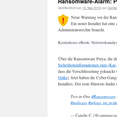
Ransomware-Alarm: P
Veröffentlicht am
15. Mai 2016
von
Günter
Neue Warnung vor der Ranso
Ein neuer Installer hat ei
Administratorrechte braucht.
Kostenloses eBook: Netzwerkanaly
Über die Ransomware Petya, die die 
Sicherheitsinformationen zum (Kar-
dass die Verschlüsselung geknackt
Opfer
). Jetzt haben die Cyber-Gang
Installers. Der erste Hinweis findet 
Two-in-One
#Ransomware
#malware
#infosec
pic.twi
— Catalin C. (@campusco