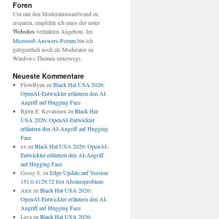
Foren
Um mir den Moderationsaufwand zu
ersparen, empfehle ich eines der unter
Websites
verlinkten Angebote. Im
Microsoft Answers-Forum
bin ich
gelegentlich noch als Moderator zu
Windows-Themen unterwegs.
Neueste Kommentare
FlowRyan
zu
Black Hat USA 2026:
OpenAI-Entwickler erläutern den AI-
Angriff auf Hugging Face
Björn E. Kevalonen
zu
Black Hat
USA 2026: OpenAI-Entwickler
erläutern den AI-Angriff auf Hugging
Face
xx
zu
Black Hat USA 2026: OpenAI-
Entwickler erläutern den AI-Angriff
auf Hugging Face
Georg S.
zu
Edge Update auf Version
151.0.4129.72 löst Absturzproblem
Alex
zu
Black Hat USA 2026:
OpenAI-Entwickler erläutern den AI-
Angriff auf Hugging Face
Lava
zu
Black Hat USA 2026: