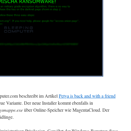
uter.com beschreibt im Artikel
Petya is back and with a friend
ue Variante. Der neue Installer kommt ebenfalls in
smappe.exe
über Online-Speicher wie MagentaCloud. Der
ädlinge.
 administrativen Privilegien. Gewährt der Windows-Benutzer diese,