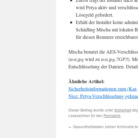
wird Petya aktiv und verschlüsse
Lösegeld gefordert.
Erhält der Installer keine admi
Schädling Mischa mit lokalen Be
für diesen Benutzer erreichbare
Mischa benutzt die AES-Verschlüs
(
test.jpg
wird zu
test.jpg.7GP3
). Mi
Entschlüsselung der Dateien. Details
Ähnliche Artikel:
Sicherheitsinformationen zum (Kar-
Nice: Petya-Verschlüsselung geknack
Dieser Beitrag wurde unter
Sicherheit
abg
Lesezeichen für den
Permalink
.
←
Gesundheitsdaten ziehen Kriminelle b