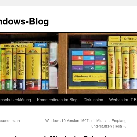
indows-Blog
enschutzerklärung
Kommentieren im Blog
Diskussion
Werben im IT-B
esonders an
Windows 10 Version 1607 soll Miracast-Empfang
unterstützen (Test)
→