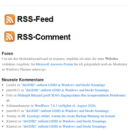
Foren
Um mir den Moderationsaufwand zu ersparen, empfehle ich eines der unter
Websites
verlinkten Angebote. Im
Microsoft Answers-Forum
bin ich gelegentlich noch als Moderator
zu Windows-Themen unterwegs.
Neueste Kommentare
Luzifer
zu
"deGDID" entfernt GDID in Windows und blockt Neuanlage
peter0815
zu
"deGDID" entfernt GDID in Windows und blockt Neuanlage
Fritz
zu
Midnight Blizzard greift M365-Zugangsdaten über kompromittierte Hotelrouter
ab
Schlammhamster
zu
WordPress 7.0.3 verfügbar (6. August 2026)
peter0815
zu
"deGDID" entfernt GDID in Windows und blockt Neuanlage
Tommy
zu
III: Synology erklärt, warum die zweite Backup-Warnung nie kommt
Klartext
zu
"deGDID" entfernt GDID in Windows und blockt Neuanlage
Klartext
zu
"deGDID" entfernt GDID in Windows und blockt Neuanlage