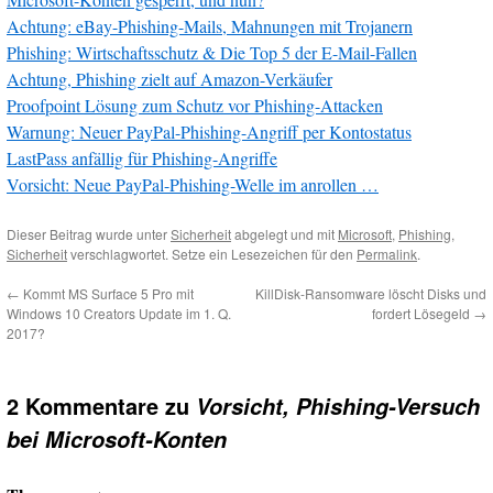
Achtung: eBay-Phishing-Mails, Mahnungen mit Trojanern
Phishing: Wirtschaftsschutz & Die Top 5 der E-Mail-Fallen
Achtung, Phishing zielt auf Amazon-Verkäufer
Proofpoint Lösung zum Schutz vor Phishing-Attacken
Warnung: Neuer PayPal-Phishing-Angriff per Kontostatus
LastPass anfällig für Phishing-Angriffe
Vorsicht: Neue PayPal-Phishing-Welle im anrollen …
Dieser Beitrag wurde unter
Sicherheit
abgelegt und mit
Microsoft
,
Phishing
,
Sicherheit
verschlagwortet. Setze ein Lesezeichen für den
Permalink
.
←
Kommt MS Surface 5 Pro mit
KillDisk-Ransomware löscht Disks und
Windows 10 Creators Update im 1. Q.
fordert Lösegeld
→
2017?
2 Kommentare zu
Vorsicht, Phishing-Versuch
bei Microsoft-Konten