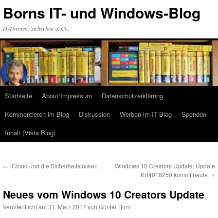
Zum
Borns IT- und Windows-Blog
Inhalt
springen
IT-Themen, Sicherheit & Co.
Startseite
About/Impressum
Datenschutzerklärung
Kommentieren im Blog
Diskussion
Werben im IT-Blog
Spenden
Inhalt (Vista Blog)
←
iCloud und die Sicherheitslücken …
Windows 10 Creators Update: Update
KB4016250 kommt heute
→
Neues vom Windows 10 Creators Update
Veröffentlicht am
31. März 2017
von
Günter Born