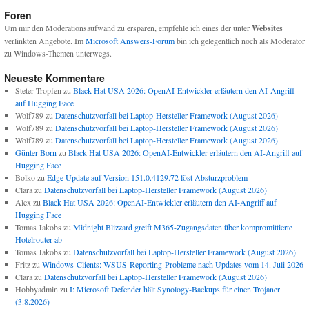
Foren
Um mir den Moderationsaufwand zu ersparen, empfehle ich eines der unter
Websites
verlinkten Angebote. Im
Microsoft Answers-Forum
bin ich gelegentlich noch als Moderator
zu Windows-Themen unterwegs.
Neueste Kommentare
Steter Tropfen
zu
Black Hat USA 2026: OpenAI-Entwickler erläutern den AI-Angriff
auf Hugging Face
Wolf789
zu
Datenschutzvorfall bei Laptop-Hersteller Framework (August 2026)
Wolf789
zu
Datenschutzvorfall bei Laptop-Hersteller Framework (August 2026)
Wolf789
zu
Datenschutzvorfall bei Laptop-Hersteller Framework (August 2026)
Günter Born
zu
Black Hat USA 2026: OpenAI-Entwickler erläutern den AI-Angriff auf
Hugging Face
Bolko
zu
Edge Update auf Version 151.0.4129.72 löst Absturzproblem
Clara
zu
Datenschutzvorfall bei Laptop-Hersteller Framework (August 2026)
Alex
zu
Black Hat USA 2026: OpenAI-Entwickler erläutern den AI-Angriff auf
Hugging Face
Tomas Jakobs
zu
Midnight Blizzard greift M365-Zugangsdaten über kompromittierte
Hotelrouter ab
Tomas Jakobs
zu
Datenschutzvorfall bei Laptop-Hersteller Framework (August 2026)
Fritz
zu
Windows-Clients: WSUS-Reporting-Probleme nach Updates vom 14. Juli 2026
Clara
zu
Datenschutzvorfall bei Laptop-Hersteller Framework (August 2026)
Hobbyadmin
zu
I: Microsoft Defender hält Synology-Backups für einen Trojaner
(3.8.2026)