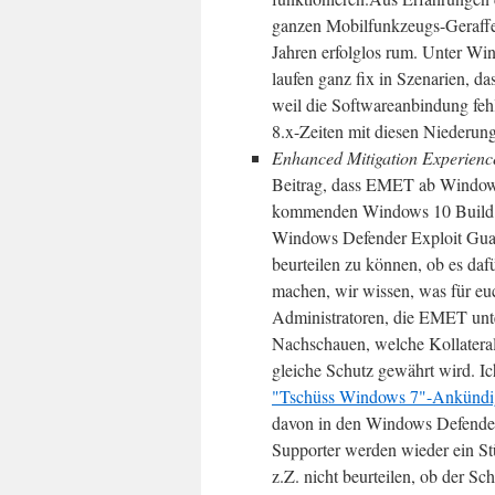
ganzen Mobilfunkzeugs-Geraffel,
Jahren erfolglos rum. Unter W
laufen ganz fix in Szenarien, 
weil die Softwareanbindung fehl
8.x-Zeiten mit diesen Niederun
Enhanced Mitigation Experienc
Beitrag, dass EMET ab Windows
kommenden Windows 10 Build
Windows Defender Exploit Guard 
beurteilen zu können, ob es daf
machen, wir wissen, was für euch
Administratoren, die EMET unter
Nachschauen, welche Kollaterals
gleiche Schutz gewährt wird. I
"Tschüss Windows 7"-Ankünd
davon in den Windows Defender
Supporter werden wieder ein St
z.Z. nicht beurteilen, ob der Schr