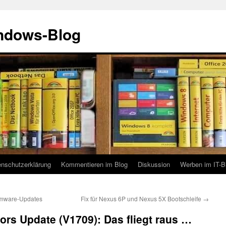
indows-Blog
enschutzerklärung
Kommentieren im Blog
Diskussion
Werben im IT-B
rmware-Updates
Fix für Nexus 6P und Nexus 5X Bootschleife
→
ors Update (V1709): Das fliegt raus …