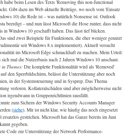
ch habe beim Lesen des Texts 'Removing this non-functional
uckt. Gibt dazu im Web aktuelle Beiträge, wo noch vom 'Einsatz
ndows 10) die Rede ist – was natürlich Nonsense ist. Outlook
 beerdigt – und nun lässt Microsoft die Hose runter, dass nicht
s in Windows 10 geschafft haben. Das lässt tief blicken.
as sind zwei Beispiele für Funktionen, die eher weniger genutzt
udimentär seit Windows 8.x implementiert). Aktuell versucht
ionalität im Microsoft Edge schmackhaft zu machen. Mein Urteil:
sich mal die Nutzerbasis nach 2 Jahren Windows 10 anschaut.
g in Themes:
Die komplette Funktionalität wird als 'Removed'
er auf den Sperrbildschirm, belässt die Unterstützung aber noch
inien, in der Systemsteuerung und in Sysprep. Das Thema
tung verloren. Kollateralschäden sind aber möglicherweise nicht
on irgendwann in Gruppenrichtlinien rausfällt.
nnte zum Sichern der Windows Security Accounts Manager
erden (
siehe
). Mir ist nicht klar, wie häufig das noch eingesetzt
 ersatzlos gestrichen. Microsoft hat das Ganze bereits im Juni
kannt gegeben.
tete Code zur Unterstützung der Network Performance-