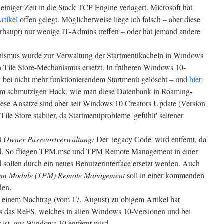
 einiger Zeit in die Stack TCP Engine verlagert. Microsoft hat
rtikel
offen gelegt. Möglicherweise liege ich falsch – aber diese
erhaupt) nur wenige IT-Admins treffen – oder hat jemand andere
ismus wurde zur Verwaltung der Startmenükacheln in Windows
 Tile Store-Mechanismus ersetzt. In früheren Windows 10-
 bei nicht mehr funktionierendem Startmenü gelöscht – und
hier
inem schmutzigen Hack, wie man diese Datenbank in Roaming-
Diese Ansätze sind aber seit Windows 10 Creators Update (Version
Tile Store stabiler, da Startmenüprobleme 'gefühlt' seltener
) Owner Passwortverwaltung:
Der 'legacy Code' wird entfernt, da
rd. So fliegen TPM.msc und TPM Remote Management in einer
sollen durch ein neues Benutzerinterface ersetzt werden. Auch
form Module (TPM) Remote Management
soll in einer kommenden
den.
n einem Nachtrag (vom 17. August) zu obigem Artikel hat
s das ReFS, welches in allen Windows 10-Versionen und bei
ist, aus Windows 10 entfernt wird.