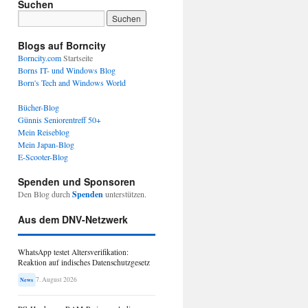
Suchen
Blogs auf Borncity
Borncity.com
Startseite
Borns IT- und Windows Blog
Born's Tech and Windows World
Bücher-Blog
Günnis Seniorentreff 50+
Mein Reiseblog
Mein Japan-Blog
E-Scooter-Blog
Spenden und Sponsoren
Den Blog durch
Spenden
unterstützen.
Aus dem DNV-Netzwerk
WhatsApp testet Altersverifikation:
Reaktion auf indisches Datenschutzgesetz
7. August 2026
News