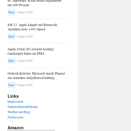
PC-Hardware: RAM-Preise explodieren
um 400 Prozent
7. August 2026
News
iOS 27: Apple kämpft mit Bluetooth-
Ausfällen trotz +30% Speed
7. August 2026
News
Apple-Urteil: EU-Gericht bestätigt
Gatekeeper-Status im DMA
7. August 2026
News
Outlook-Reform: Microsoft macht Planner
zur zentralen Aufgabenverwaltung
7. August 2026
News
Links
Impressum
Datenschutzerklärung
Werben im Blog
Diskussion
Amazon