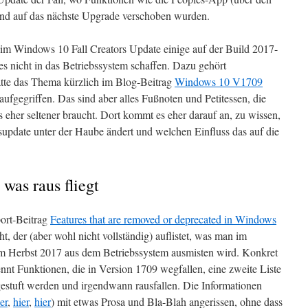
und auf das nächste Upgrade verschoben wurden.
im Windows 10 Fall Creators Update einige auf der Build 2017-
s nicht in das Betriebssystem schaffen. Dazu gehört
hatte das Thema kürzlich im Blog-Beitrag
Windows 10 V1709
aufgegriffen. Das sind aber alles Fußnoten und Petitessen, die
eher seltener braucht. Dort kommt es eher darauf an, zu wissen,
update unter der Haube ändert und welchen Einfluss das auf die
was raus fliegt
ort-Beitrag
Features that are removed or deprecated in Windows
ht, der (aber wohl nicht vollständig) auflistet, was man im
m Herbst 2017 aus dem Betriebssystem ausmisten wird. Konkret
ennt Funktionen, die in Version 1709 wegfallen, eine zweite Liste
ingestuft werden und irgendwann rausfallen. Die Informationen
er
,
hier
,
hier
) mit etwas Prosa und Bla-Blah angerissen, ohne dass