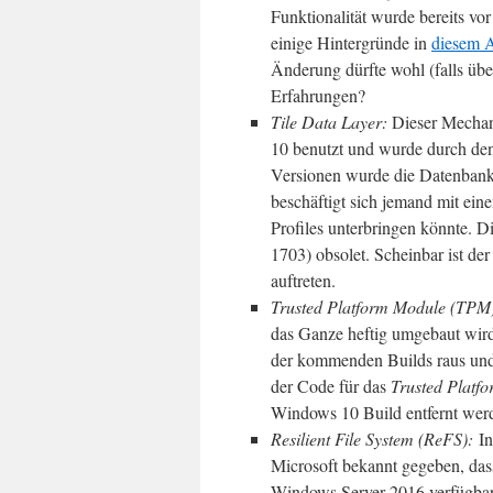
Funktionalität wurde bereits vor
einige Hintergründe in
diesem A
Änderung dürfte wohl (falls üb
Erfahrungen?
Tile Data Layer:
Dieser Mechan
10 benutzt und wurde durch den
Versionen wurde die Datenbank
beschäftigt sich jemand mit e
Profiles unterbringen könnte. 
1703) obsolet. Scheinbar ist der 
auftreten.
Trusted Platform Module (TPM
das Ganze heftig umgebaut wi
der kommenden Builds raus und 
der Code für das
Trusted Plat
Windows 10 Build entfernt wer
Resilient File System (ReFS):
I
Microsoft bekannt gegeben, das
Windows Server 2016 verfügbar 