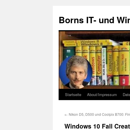
Zum
Inhalt
Borns IT- und W
springen
Startseite
About/Impressum
Dat
←
Nikon D5, D500 und Coolpix B700: Fi
Windows 10 Fall Creat