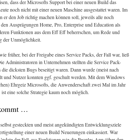
sen, dass der Microsofts Support bei einer neuen Build das
eute noch nicht mit einer neuen Maschine ausgestattet waren. Im
 er den Job richtig machen können soll, jeweils alle noch
n den Ausprägungen Home, Pro, Enterprise und Education als
er deren Funktionen aus dem Eff Eff beherrschen, um Rede und
g der Unmöglichkeit.
wie früher, bei der Freigabe eines Service Packs, der Fall war, ließ
 Die Administratoren in Unternehmen stellten die Service Pack-
is die dicksten Bugs beseitigt waren. Dann wurde (meist nach
rollt und Nutzer konnten ggf. geschult werden. Mit dem Windows
chen) Ehrgeiz Microsofts, die Anwenderschaft zwei Mal im Jahr
 ist eine solche Strategie kaum noch möglich.
t kommt …
selbst gesteckten und meist angekündigten Entwicklungsziele
ertigstellung einer neuen Build Neuerungen einkassiert. War
Update der Fall, wo Funktionen wie die Peoples-App (über den