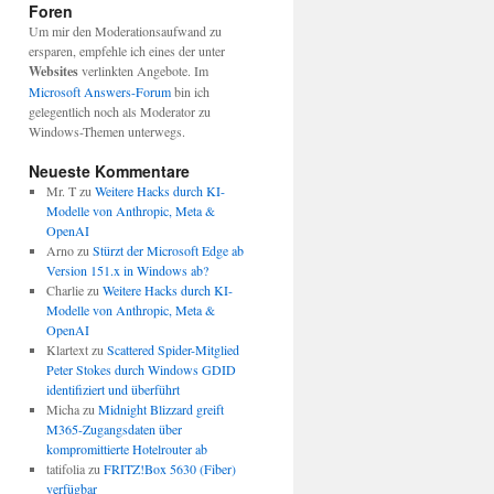
Foren
Um mir den Moderationsaufwand zu
ersparen, empfehle ich eines der unter
Websites
verlinkten Angebote. Im
Microsoft Answers-Forum
bin ich
gelegentlich noch als Moderator zu
Windows-Themen unterwegs.
Neueste Kommentare
Mr. T
zu
Weitere Hacks durch KI-
Modelle von Anthropic, Meta &
OpenAI
Arno
zu
Stürzt der Microsoft Edge ab
Version 151.x in Windows ab?
Charlie
zu
Weitere Hacks durch KI-
Modelle von Anthropic, Meta &
OpenAI
Klartext
zu
Scattered Spider-Mitglied
Peter Stokes durch Windows GDID
identifiziert und überführt
Micha
zu
Midnight Blizzard greift
M365-Zugangsdaten über
kompromittierte Hotelrouter ab
tatifolia
zu
FRITZ!Box 5630 (Fiber)
verfügbar