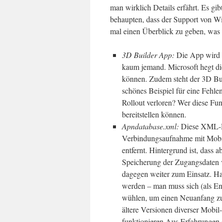
man wirklich Details erfährt. Es gi
behaupten, dass der Support von W
mal einen Überblick zu geben, was 
3D Builder App:
Die App wird s
kaum jemand. Microsoft hegt di
können. Zudem steht der 3D Bu
schönes Beispiel für eine Fehl
Rollout verloren? Wer diese Fun
bereitstellen können.
Apndatabase.xml:
Diese XML-Da
Verbindungsaufnahme mit Mobil
entfernt. Hintergrund ist, da
Speicherung der Zugangsdaten
dagegen weiter zum Einsatz. Hat
werden – man muss sich (als En
wühlen, um einen Neuanfang zu
ältere Versionen diverser Mob
funktionieren.Aus Erfahrungen 