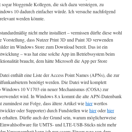
bt sogar bloggende Kollegen, die sich dazu versteigen, zu
indows 10 dadurch einfacher würde. Ich versuche nachfolgend
relevant werden könnte.
tandardmäßig nicht mehr installiert – vermissen dürfte diese wohl
e Vorstellung, dass Nutzer Print 3D und Paint 3D verwenden
ilder im Windows Store zum Download bereit. Das ist ein
entwicklung – was hat eine solche App im Betriebssystem beim
ktionalität braucht, dem hätte Microsoft die App per Store
tei enthält eine Liste der Access Point Names (APNs), die zur
funkanbietern benötigt werden. Die Datei wird komplett
ss ab Windows 10 V1703 ein neuer Mechanismus (COSA) zur
 verwendet wird. In Windows 8.x kommt die alte APN-Datenbank
 zumindest zur Folge, dass ältere Artikel wie
hier
wertlos
twickler oder Supporter) durch Fundstellen wie
hier
oder
hier
 erhalten. Dürfte auch der Grund sein, warum möglicherweise
il-Einwahlsoftware für UMTS- und LTE-USB-Sticks nicht mehr
der Vergangenheit kann ich nur sagen: Finger weg von dem