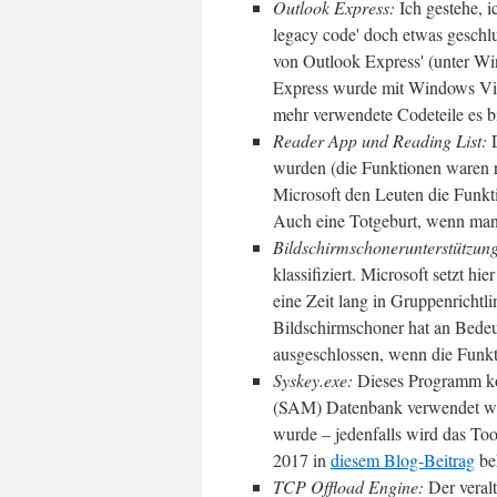
Outlook Express:
Ich gestehe, i
legacy code' doch etwas geschl
von Outlook Express' (unter Wi
Express wurde mit Windows Vista
mehr verwendete Codeteile es bi
Reader App und Reading List:
D
wurden (die Funktionen waren r
Microsoft den Leuten die Funkt
Auch eine Totgeburt, wenn man 
Bildschirmschonerunterstützun
klassifiziert. Microsoft setzt hi
eine Zeit lang in Gruppenrichtl
Bildschirmschoner hat an Bedeu
ausgeschlossen, wenn die Funkti
Syskey.exe:
Dieses Programm ko
(SAM) Datenbank verwendet w
wurde – jedenfalls wird das Tool
2017 in
diesem Blog-Beitrag
be
TCP Offload Engine:
Der veral