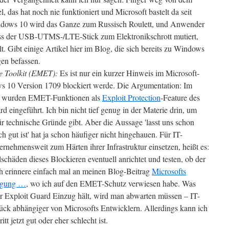
 das hat noch nie funktioniert und Microsoft bastelt da seit
indows 10 wird das Ganze zum Russisch Roulett, und Anwender
dass der USB-UTMS-/LTE-Stick zum Elektronikschrott mutiert,
t. Gibt einige Artikel hier im Blog, die sich bereits zu Windows
gen befassen.
e Toolkit (EMET):
Es ist nur ein kurzer Hinweis im Microsoft-
 10 Version 1709 blockiert werde. Die Argumentation: Im
 wurden EMET-Funktionen als
Exploit Protection
-Feature des
eingeführt. Ich bin nicht tief genug in der Materie drin, um
ür technische Gründe gibt. Aber die Aussage 'lasst uns schon
 gut ist' hat ja schon häufiger nicht hingehauen. Für IT-
nehmensweit zum Härten ihrer Infrastruktur einsetzen, heißt es:
chäden dieses Blockieren eventuell anrichtet und testen, ob der
ch erinnere einfach mal an meinen Blog-Beitrag
Microsofts
igung …
, wo ich auf den EMET-Schutz verwiesen habe. Was
 Exploit Guard Einzug hält, wird man abwarten müssen – IT-
ück abhängiger von Microsofts Entwicklern. Allerdings kann ich
itt jetzt gut oder eher schlecht ist.