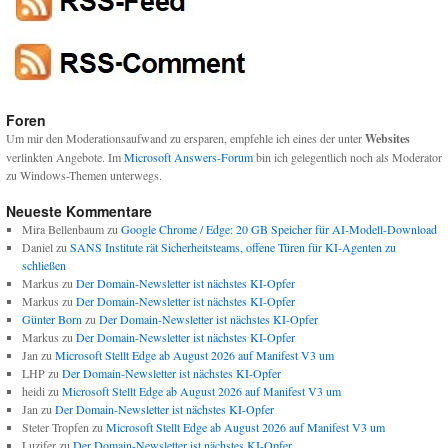
Foren
Um mir den Moderationsaufwand zu ersparen, empfehle ich eines der unter
Websites
verlinkten Angebote. Im
Microsoft Answers-Forum
bin ich gelegentlich noch als Moderator
zu Windows-Themen unterwegs.
Neueste Kommentare
Mira Bellenbaum
zu
Google Chrome / Edge: 20 GB Speicher für AI-Modell-Download
Daniel
zu
SANS Institute rät Sicherheitsteams, offene Türen für KI-Agenten zu
schließen
Markus
zu
Der Domain-Newsletter ist nächstes KI-Opfer
Markus
zu
Der Domain-Newsletter ist nächstes KI-Opfer
Günter Born
zu
Der Domain-Newsletter ist nächstes KI-Opfer
Markus
zu
Der Domain-Newsletter ist nächstes KI-Opfer
Jan
zu
Microsoft Stellt Edge ab August 2026 auf Manifest V3 um
LHP
zu
Der Domain-Newsletter ist nächstes KI-Opfer
heidi
zu
Microsoft Stellt Edge ab August 2026 auf Manifest V3 um
Jan
zu
Der Domain-Newsletter ist nächstes KI-Opfer
Steter Tropfen
zu
Microsoft Stellt Edge ab August 2026 auf Manifest V3 um
Luzifer
zu
Der Domain-Newsletter ist nächstes KI-Opfer