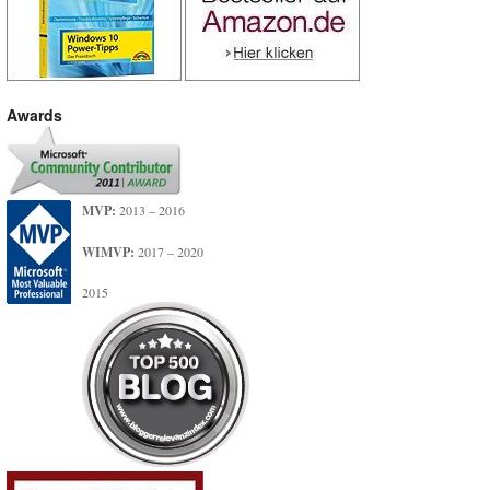
Awards
MVP:
2013 – 2016
WIMVP:
2017 – 2020
2015