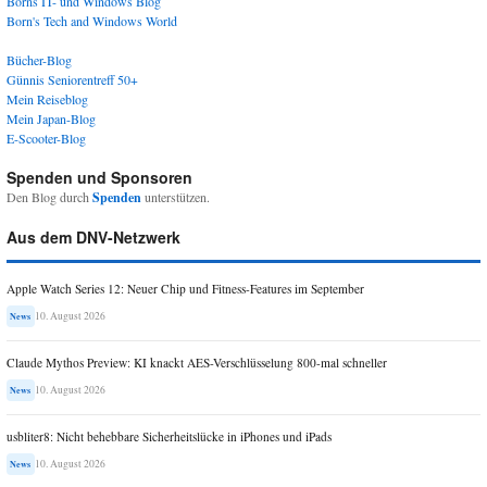
Borns IT- und Windows Blog
Born's Tech and Windows World
Bücher-Blog
Günnis Seniorentreff 50+
Mein Reiseblog
Mein Japan-Blog
E-Scooter-Blog
Spenden und Sponsoren
Den Blog durch
Spenden
unterstützen.
Aus dem DNV-Netzwerk
Apple Watch Series 12: Neuer Chip und Fitness-Features im September
10. August 2026
News
Claude Mythos Preview: KI knackt AES-Verschlüsselung 800-mal schneller
10. August 2026
News
usbliter8: Nicht behebbare Sicherheitslücke in iPhones und iPads
10. August 2026
News