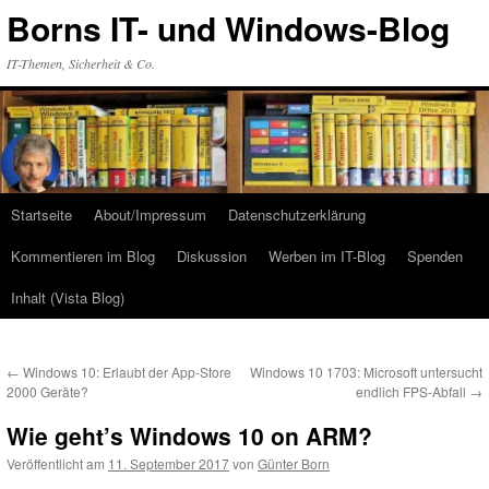
Zum
Borns IT- und Windows-Blog
Inhalt
springen
IT-Themen, Sicherheit & Co.
Startseite
About/Impressum
Datenschutzerklärung
Kommentieren im Blog
Diskussion
Werben im IT-Blog
Spenden
Inhalt (Vista Blog)
←
Windows 10: Erlaubt der App-Store
Windows 10 1703: Microsoft untersucht
2000 Geräte?
endlich FPS-Abfall
→
Wie geht’s Windows 10 on ARM?
Veröffentlicht am
11. September 2017
von
Günter Born