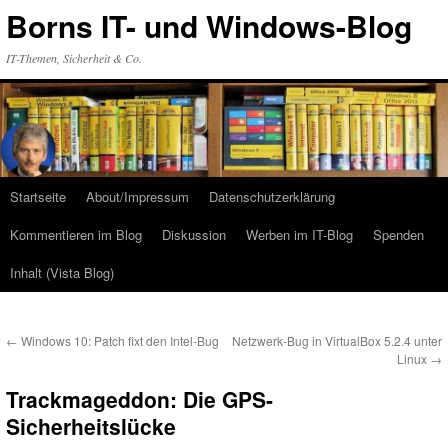
Zum
Borns IT- und Windows-Blog
Inhalt
springen
IT-Themen, Sicherheit & Co.
Startseite
About/Impressum
Datenschutzerklärung
Kommentieren im Blog
Diskussion
Werben im IT-Blog
Spenden
Inhalt (Vista Blog)
←
Windows 10: Patch fixt den Intel-Bug
Netzwerk-Bug in VirtualBox 5.2.4 unter
Linux
→
Trackmageddon: Die GPS-
Sicherheitslücke