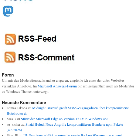
Foren
Um mir den Moderationsaufwand zu ersparen, empfehle ich eines der unter
Websites
verlinkten Angebote. Im
Microsoft Answers-Forum
bin ich gelegentlich noch als Moderator
zu Windows-Themen unterwegs.
Neueste Kommentare
Tomas Jakobs
zu
Midnight Blizzard greift M365-Zugangsdaten über kompromittierte
Hotelrouter ab
MaxB
zu
Stürzt der Microsoft Edge ab Version 151.x in Windows ab?
su_sicher
zu
Shaid Hulud: Neue Angriffe kompromittieren Hunderte npm-Pakete
(4.8.2026)
Eine_IP
zu
III: Synology erklärt, warum die zweite Backup-Warnung nie kommt