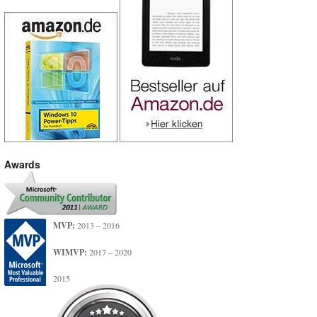
Awards
MVP:
2013 – 2016
WIMVP:
2017 – 2020
2015