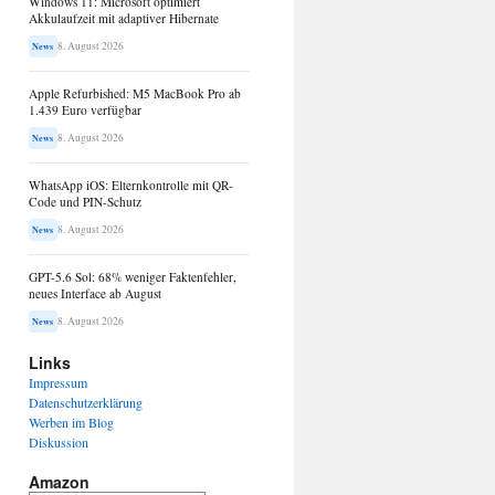
Windows 11: Microsoft optimiert
Akkulaufzeit mit adaptiver Hibernate
8. August 2026
News
Apple Refurbished: M5 MacBook Pro ab
1.439 Euro verfügbar
8. August 2026
News
WhatsApp iOS: Elternkontrolle mit QR-
Code und PIN-Schutz
8. August 2026
News
GPT-5.6 Sol: 68% weniger Faktenfehler,
neues Interface ab August
8. August 2026
News
Links
Impressum
Datenschutzerklärung
Werben im Blog
Diskussion
Amazon