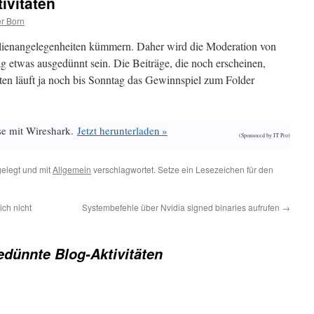
ivitäten
r Born
lienangelegenheiten kümmern. Daher wird die Moderation von
etwas ausgedünnt sein. Die Beiträge, die noch erscheinen,
en läuft ja noch bis Sonntag das Gewinnspiel zum Folder
se mit Wireshark.
Jetzt herunterladen »
(Sponsored by IT Pro)
elegt und mit
Allgemein
verschlagwortet. Setze ein Lesezeichen für den
ch nicht
Systembefehle über Nvidia signed binaries aufrufen
→
dünnte Blog-Aktivitäten