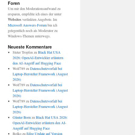
Foren
Um mir den Moderationsaufwand zu
ersparen, empfehle ich eines der unter
Websites
verlinkten Angebote. Im
Microsoft Answers-Forum
bin ich
gelegentlich noch als Moderator zu
Windows-Themen unterwegs.
Neueste Kommentare
Steter Tropfen
zu
Black Hat USA
2026: OpenAI-Entwickler erläutern
den AI-Angriff auf Hugging Face
Wolf789
zu
Datenschutzvorfall bei
Laptop-Hersteller Framework (August
2026)
Wolf789
zu
Datenschutzvorfall bei
Laptop-Hersteller Framework (August
2026)
Wolf789
zu
Datenschutzvorfall bei
Laptop-Hersteller Framework (August
2026)
Günter Born
zu
Black Hat USA 2026:
OpenAI-Entwickler erläutern den AI-
Angriff auf Hugging Face
Bolko
zu
Edge Update auf Version