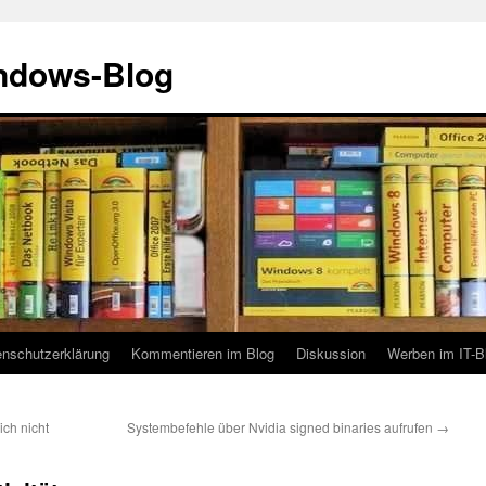
indows-Blog
enschutzerklärung
Kommentieren im Blog
Diskussion
Werben im IT-B
ch nicht
Systembefehle über Nvidia signed binaries aufrufen
→