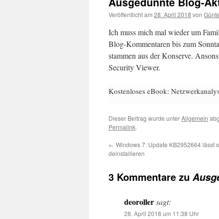
Ausgedünnte Blog-Akt
Veröffentlicht am
28. April 2018
von
Günte
Ich muss mich mal wieder um Fami
Blog-Kommentaren bis zum Sonntag 
stammen aus der Konserve. Ansonst
Security Viewer.
Kostenloses eBook: Netzwerkanaly
Dieser Beitrag wurde unter
Allgemein
abg
Permalink
.
←
Windows 7: Update KB2952664 lässt si
deinstallieren
3 Kommentare zu
Ausge
deoroller
sagt:
28. April 2018 um 11:38 Uhr