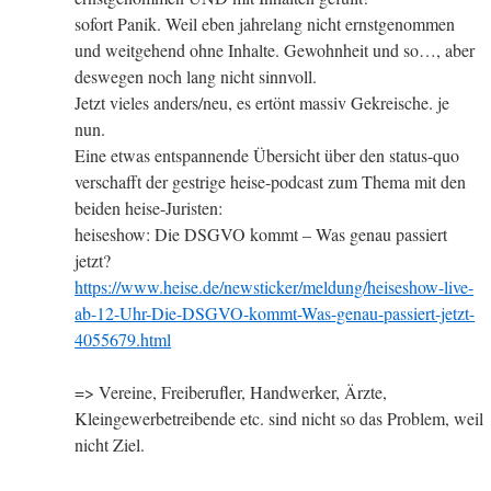
sofort Panik. Weil eben jahrelang nicht ernstgenommen
und weitgehend ohne Inhalte. Gewohnheit und so…, aber
deswegen noch lang nicht sinnvoll.
Jetzt vieles anders/neu, es ertönt massiv Gekreische. je
nun.
Eine etwas entspannende Übersicht über den status-quo
verschafft der gestrige heise-podcast zum Thema mit den
beiden heise-Juristen:
heiseshow: Die DSGVO kommt – Was genau passiert
jetzt?
https://www.heise.de/newsticker/meldung/heiseshow-live-
ab-12-Uhr-Die-DSGVO-kommt-Was-genau-passiert-jetzt-
4055679.html
=> Vereine, Freiberufler, Handwerker, Ärzte,
Kleingewerbetreibende etc. sind nicht so das Problem, weil
nicht Ziel.