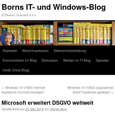
Zum
Borns IT- und Windows-Blog
Inhalt
springen
IT-Themen, Sicherheit & Co.
Startseite
About/Impressum
Datenschutzerklärung
Kommentieren im Blog
Diskussion
Werben im IT-Blog
Spenden
Inhalt (Vista Blog)
←
Windows 10 V1803: Remote
Windows 10 V1803: Upgrade bei
Assistance-Connect verzögert
AVAST-Systemen gestoppt
→
Microsoft erweitert DSGVO weltweit
Veröffentlicht am
25. Mai 2018
von
Günter Born