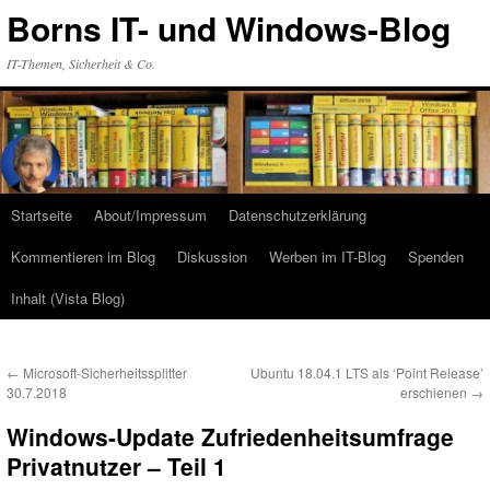
Zum
Borns IT- und Windows-Blog
Inhalt
springen
IT-Themen, Sicherheit & Co.
Startseite
About/Impressum
Datenschutzerklärung
Kommentieren im Blog
Diskussion
Werben im IT-Blog
Spenden
Inhalt (Vista Blog)
←
Microsoft-Sicherheitssplitter
Ubuntu 18.04.1 LTS als ‘Point Release’
30.7.2018
erschienen
→
Windows-Update Zufriedenheitsumfrage
Privatnutzer – Teil 1