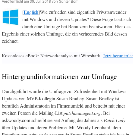
Veröffentlicht am
30. Juli 2018
von
Günter Born
[
English
]Wie zufrieden sind eigentlich Privatanwender
mit Windows und dessen Updates? Diese Frage lässt sich
durch eine Umfrage bei Benutzern beantworten. Hier das
Ergebnis einer solchen Umfrage, die ein verheerendes Bild dessen
zeichnet.
Kostenloses eBook: Netzwerkanalyse mit Wireshark.
Jetzt herunterlad
Hintergrundinformationen zur Umfrage
Durchgeführt wurde die Umfrage zur Zufriedenheit mit Windows-
Updates von MVP-Kollegin Susan Bradley. Susan Bradley ist
beruflich Administratorin im Firmenumfeld und betreibt mit einer
zweiten Person die Mailing-List
patchmanagent.org
. Bei
askwoody.com schreibt sie seit Anfang des Jahres als
Patch Lady
über Updates und deren Probleme. Mit Woody Leonhard, dem
Betreiber von
askwoody.com
sowie Susan Bradley stehe ich lose in