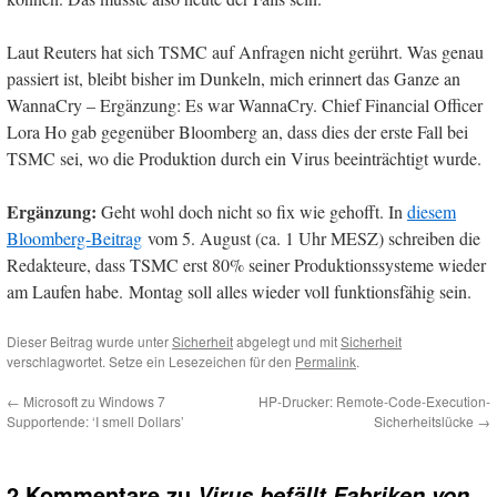
Laut Reuters hat sich TSMC auf Anfragen nicht gerührt. Was genau
passiert ist, bleibt bisher im Dunkeln, mich erinnert das Ganze an
WannaCry – Ergänzung: Es war WannaCry. Chief Financial Officer
Lora Ho gab gegenüber Bloomberg an, dass dies der erste Fall bei
TSMC sei, wo die Produktion durch ein Virus beeinträchtigt wurde.
Ergänzung:
Geht wohl doch nicht so fix wie gehofft. In
diesem
Bloomberg-Beitrag
vom 5. August (ca. 1 Uhr MESZ) schreiben die
Redakteure, dass TSMC erst 80% seiner Produktionssysteme wieder
am Laufen habe. Montag soll alles wieder voll funktionsfähig sein.
Dieser Beitrag wurde unter
Sicherheit
abgelegt und mit
Sicherheit
verschlagwortet. Setze ein Lesezeichen für den
Permalink
.
←
Microsoft zu Windows 7
HP-Drucker: Remote-Code-Execution-
Supportende: ‘I smell Dollars’
Sicherheitslücke
→
2 Kommentare zu
Virus befällt Fabriken von