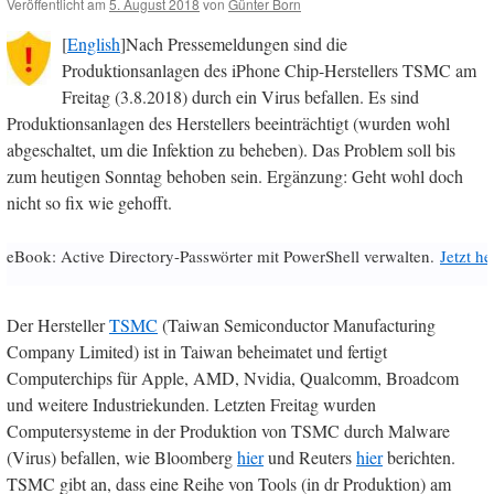
Veröffentlicht am
5. August 2018
von
Günter Born
[
English
]Nach Pressemeldungen sind die
Produktionsanlagen des iPhone Chip-Herstellers TSMC am
Freitag (3.8.2018) durch ein Virus befallen. Es sind
Produktionsanlagen des Herstellers beeinträchtigt (wurden wohl
abgeschaltet, um die Infektion zu beheben). Das Problem soll bis
zum heutigen Sonntag behoben sein. Ergänzung: Geht wohl doch
nicht so fix wie gehofft.
eBook: Active Directory-Passwörter mit PowerShell verwalten.
Jetzt h
Der Hersteller
TSMC
(Taiwan Semiconductor Manufacturing
Company Limited) ist in Taiwan beheimatet und fertigt
Computerchips für Apple, AMD, Nvidia, Qualcomm, Broadcom
und weitere Industriekunden. Letzten Freitag wurden
Computersysteme in der Produktion von TSMC durch Malware
(Virus) befallen, wie Bloomberg
hier
und Reuters
hier
berichten.
TSMC gibt an, dass eine Reihe von Tools (in dr Produktion) am