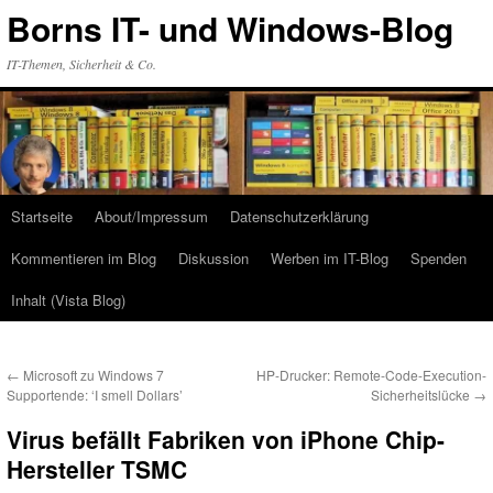
Zum
Borns IT- und Windows-Blog
Inhalt
springen
IT-Themen, Sicherheit & Co.
Startseite
About/Impressum
Datenschutzerklärung
Kommentieren im Blog
Diskussion
Werben im IT-Blog
Spenden
Inhalt (Vista Blog)
←
Microsoft zu Windows 7
HP-Drucker: Remote-Code-Execution-
Supportende: ‘I smell Dollars’
Sicherheitslücke
→
Virus befällt Fabriken von iPhone Chip-
Hersteller TSMC