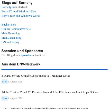
Blogs auf Borncity
Borncity.com
Startseite
Borns IT- und Windows Blog
Born's Tech and Windows World
Bücher-Blog
Günnis Seniorentreff 50+
Mein Reiseblog
Mein Japan-Blog
E-Scooter-Blog
Spenden und Sponsoren
Den Blog durch
Spenden
unterstützen.
Aus dem DNV-Netzwerk
BTCPay Server: Kritische Lücke stiehlt 111 Millionen Dollar
8. August 2026
News
Adobe Creative Cloud 27: Premiere Pro und After Effects nur noch mit Apple Silicon
8. August 2026
News
USB-C-Zubehör: Kompakte Wärmebildkameras und Kühlsysteme im Boom