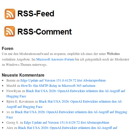
Foren
Um mir den Moderationsaufwand zu ersparen, empfehle ich eines der unter
Websites
verlinkten Angebote. Im
Microsoft Answers-Forum
bin ich gelegentlich noch als Moderator
zu Windows-Themen unterwegs.
Neueste Kommentare
Bernie
zu
Edge Update auf Version 151.0.4129.72 löst Absturzproblem
MaxM
zu
HowTo: Ein SMTP-Relay in Microsoft 365 aufsetzen
FlowRyan
zu
Black Hat USA 2026: OpenAI-Entwickler erläutern den AI-Angriff auf
Hugging Face
Björn E. Kevalonen
zu
Black Hat USA 2026: OpenAI-Entwickler erläutern den AI-
Angriff auf Hugging Face
xx
zu
Black Hat USA 2026: OpenAI-Entwickler erläutern den AI-Angriff auf Hugging
Face
Georg S.
zu
Edge Update auf Version 151.0.4129.72 löst Absturzproblem
Alex
zu
Black Hat USA 2026: OpenAI-Entwickler erläutern den AI-Angriff auf