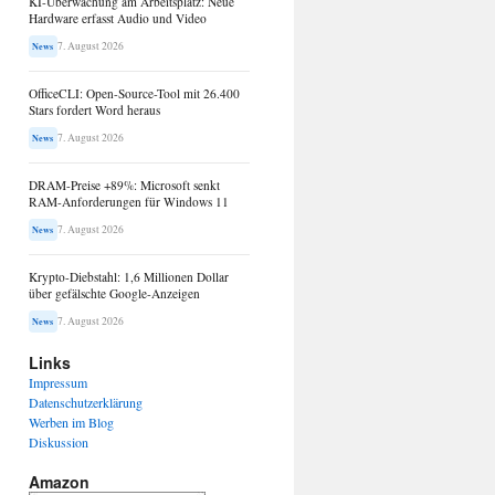
KI-Überwachung am Arbeitsplatz: Neue
Hardware erfasst Audio und Video
7. August 2026
News
OfficeCLI: Open-Source-Tool mit 26.400
Stars fordert Word heraus
7. August 2026
News
DRAM-Preise +89%: Microsoft senkt
RAM-Anforderungen für Windows 11
7. August 2026
News
Krypto-Diebstahl: 1,6 Millionen Dollar
über gefälschte Google-Anzeigen
7. August 2026
News
Links
Impressum
Datenschutzerklärung
Werben im Blog
Diskussion
Amazon