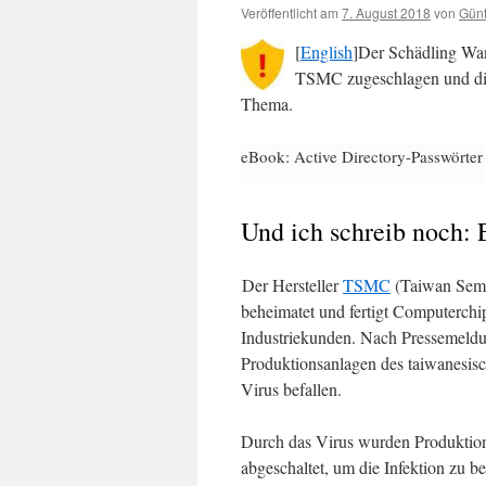
Veröffentlicht am
7. August 2018
von
Günt
[
English
]Der Schädling Wan
TSMC zugeschlagen und diver
Thema.
eBook: Active Directory-Passwörter
Und ich schreib noch:
Der Hersteller
TSMC
(Taiwan Semi
beheimatet und fertigt Computerc
Industriekunden. Nach Pressemeld
Produktionsanlagen des taiwanesis
Virus befallen.
Durch das Virus wurden Produktions
abgeschaltet, um die Infektion zu b