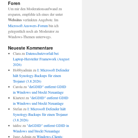
Foren
Um mir den Moderationsaufwand zu
ersparen, empfehle ich eines der unter
Websites
verlinkten Angebote. Im
Microsoft Answers-Forum
bin ich
gelegentlich noch als Moderator zu
Windows-Themen unterwegs.
Neueste Kommentare
Clara
zu
Datenschutzvorfall bei
Laptop-Hersteller Framework (August
2026)
Hobbyadmin
zu
I: Microsoft Defender
hält Synology-Backups für einen
Trojaner (3.8.2026)
Carola
zu
"deGDID" entfernt GDID
in Windows und blockt Neuanlage
Klartext
zu
"deGDID" entfernt GDID
in Windows und blockt Neuanlage
Stefan
zu
I: Microsoft Defender hält
Synology-Backups für einen Trojaner
(3.8.2026)
taldoc
zu
"deGDID" entfernt GDID in
Windows und blockt Neuanlage
Jung-Admin
zu
Windows-Clients: