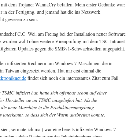
t mit dem Trojaner WannaCry befallen. Mein erster Gedanke war:
 in der Fertigung, und jemand hat die ins Netzwerk
cht gewesen zu sein.
ndschef C.C. Wei, am Freitag bei der Installation neuer Software
e wurden wohl ohne weitere Virenprüfung mit dem TSC-Intranet
rfügbaren Updates gegen die SMBv1-Schwachstellen ungepatcht.
 den infizierten Rechnern um Windows 7-Maschinen, die in
 Taiwan eingesetzt werden. Hat mir erst einmal die
ektroniknet.de
findet sich noch ein interessantes Zitat zum Fall:
TSMC infiziert hat, hatte sich offenbar schon auf einer
r Hersteller sie an TSMC ausgeliefert hat. Als die
 die neue Maschine in die Produktionsumgebung
y unerkannt, so dass sich der Wurm ausbreiten konnte.
sien, vermute ich mal) war eine bereits infizierte Windows 7-
e werden solche Rechner vor der Inbetriebnahme einer