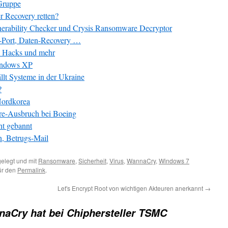
Gruppe
r Recovery retten?
erability Checker und Crysis Ransomware Decryptor
Port, Daten-Recovery …
, Hacks und mehr
indows XP
t Systeme in der Ukraine
?
Nordkorea
e-Ausbruch bei Boeing
ht gebannt
, Betrugs-Mail
elegt und mit
Ransomware
,
Sicherheit
,
Virus
,
WannaCry
,
Windows 7
für den
Permalink
.
Let's Encrypt Root von wichtigen Akteuren anerkannt
→
aCry hat bei Chiphersteller TSMC