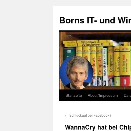
Zum
Inhalt
Borns IT- und W
springen
Startseite
About/Impressum
Dat
←
Schluckauf bei Facebook?
WannaCry hat bei Chi