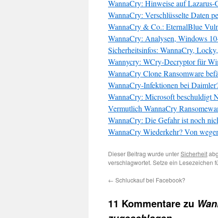
WannaCry: Hinweise auf Lazarus-
WannaCry: Verschlüsselte Daten pe
WannaCry & Co.: EternalBlue Vuln
WannaCry: Analysen, Windows 10-
Sicherheitsinfos: WannaCry, Locky
Wannycry: WCry-Decryptor für W
WannaCry Clone Ransomware befäll
WannaCry-Infektionen bei Daimler
WannaCry: Microsoft beschuldigt 
Vermutlich WannaCry Ransomewar
WannaCry: Die Gefahr ist noch nic
WannaCry Wiederkehr? Von wegen
Dieser Beitrag wurde unter
Sicherheit
abg
verschlagwortet. Setze ein Lesezeichen 
←
Schluckauf bei Facebook?
11 Kommentare zu
Wann