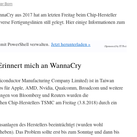
er Born
naCry aus 2017 hat am letzten Freitag beim Chip-Hersteller
se Fertigungslinien still gelegt. Hier einige Informationen zum
 mit PowerShell verwalten.
Jetzt herunterladen »
(Sponsored by IT Pro)
 Erinnert mich an WannaCry
conductor Manufacturing Company Limited) ist in Taiwan
hips für Apple, AMD, Nvidia, Qualcomm, Broadcom und weitere
ungen von Bloomberg und Reuters wurden die
chen Chip-Herstellers TSMC am Freitag (3.8.2018) durch ein
anlagen des Herstellers beeinträchtigt (wurden wohl
eheben). Das Problem sollte erst bis zum Sonntag und dann bis