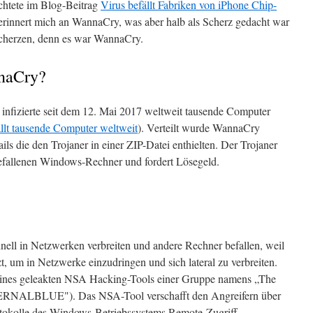
chtete im Blog-Beitrag
Virus befällt Fabriken von iPhone Chip-
erinnert mich an WannaCry, was aber halb als Scherz gedacht war
 scherzen, denn es war WannaCry.
naCry?
infizierte seit dem 12. Mai 2017 weltweit tausende Computer
t tausende Computer weltweit
). Verteilt wurde WannaCry
ls die den Trojaner in einer ZIP-Datei enthielten. Der Trojaner
befallenen Windows-Rechner und fordert Lösegeld.
hnell in Netzwerken verbreiten und andere Rechner befallen, weil
t, um in Netzwerke einzudringen und sich lateral zu verbreiten.
l eines geleakten NSA Hacking-Tools einer Gruppe namens „The
RNALBLUE"). Das NSA-Tool verschafft den Angreifern über
okolle des Windows-Betriebssystems Remote-Zugriff.