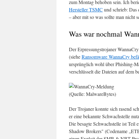
zum Montag behoben sein. Ich beri
Hersteller TSMC
und schrieb: Das 
– aber mit so was sollte man nicht
Was war nochmal Wan
Der Erpressungstrojaner WannaCry 
(siehe
Ransomware WannaCry befäll
ursprünglich wohl über Phishing-Mai
verschlüsselt die Dateien auf dem 
(Quelle: MalwareBytes)
Der Trojaner konnte sich rasend sc
er eine bekannte Schwachstelle nutz
Die besagte Schwachstelle ist Tei
Shadow Brokers" (Codename „ETE
einen Exploit der SMB & NBT-Prot