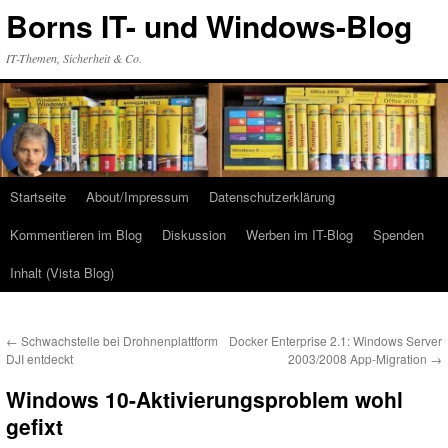
Zum
Borns IT- und Windows-Blog
Inhalt
springen
IT-Themen, Sicherheit & Co.
Startseite
About/Impressum
Datenschutzerklärung
Kommentieren im Blog
Diskussion
Werben im IT-Blog
Spenden
Inhalt (Vista Blog)
←
Schwachstelle bei Drohnenplattform
Docker Enterprise 2.1: Windows Server
DJI entdeckt
2003/2008 App-Migration
→
Windows 10-Aktivierungsproblem wohl
gefixt