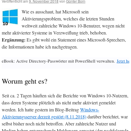
Veröffentlicht am
9. November 2018
von
Günter Born
Wie es ausschaut, hat Microsoft sein
Aktivierungsproblem, welches die letzten Stunden
weltweit zahlreiche Windows 10-Benutzer, wegen nicht
mehr aktivierter Systeme in Verzweiflung trieb, behoben.
Ergänzung:
Es gibt wohl ein Statement eines Microsoft-Sprechers,
die Informationen habe ich nachgetragen.
eBook: Active Directory-Passwörter mit PowerShell verwalten.
Jetzt h
Worum geht es?
Seit ca. 2 Tagen häuften sich die Berichte von Windows 10-Nutzern,
dass deren Systeme plötzlich als nicht mehr aktiviert gemeldet
werden. Ich hatte gestern im Blog-Beitrag
Windows-
Aktivierungsserver derzeit gestört (8.11.2018)
darüber berichtet, war
selbst bisher noch nicht betroffen. Aber zahlreiche Nutzer und
Medien haben entsprechende Meldungen gepostet (der nachfolgende