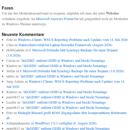
Foren
Um mir den Moderationsaufwand zu ersparen, empfehle ich eines der unter
Websites
verlinkten Angebote. Im
Microsoft Answers-Forum
bin ich gelegentlich noch als Moderator
zu Windows-Themen unterwegs.
Neueste Kommentare
Fritz
zu
Windows-Clients: WSUS-Reporting-Probleme nach Updates vom 14. Juli 2026
Clara
zu
Datenschutzvorfall bei Laptop-Hersteller Framework (August 2026)
Hobbyadmin
zu
I: Microsoft Defender hält Synology-Backups für einen Trojaner
(3.8.2026)
Carola
zu
"deGDID" entfernt GDID in Windows und blockt Neuanlage
Klartext
zu
"deGDID" entfernt GDID in Windows und blockt Neuanlage
Stefan
zu
I: Microsoft Defender hält Synology-Backups für einen Trojaner (3.8.2026)
taldoc
zu
"deGDID" entfernt GDID in Windows und blockt Neuanlage
Jung-Admin
zu
Windows-Clients: WSUS-Reporting-Probleme nach Updates vom 14.
Juli 2026
Klartext
zu
"deGDID" entfernt GDID in Windows und blockt Neuanlage
peter0815
zu
"deGDID" entfernt GDID in Windows und blockt Neuanlage
Luzifer
zu
"deGDID" entfernt GDID in Windows und blockt Neuanlage
peter0815
zu
"deGDID" entfernt GDID in Windows und blockt Neuanlage
Fritz
zu
Midnight Blizzard greift M365-Zugangsdaten über kompromittierte Hotelrouter
ab
Schlammhamster
zu
WordPress 7.0.3 verfügbar (6. August 2026)
peter0815
zu
"deGDID" entfernt GDID in Windows und blockt Neuanlage