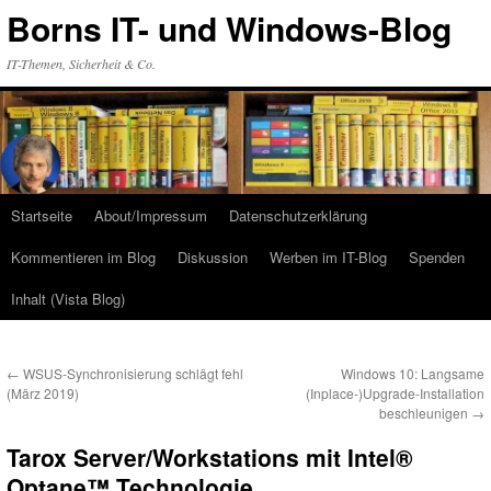
Zum
Borns IT- und Windows-Blog
Inhalt
springen
IT-Themen, Sicherheit & Co.
Startseite
About/Impressum
Datenschutzerklärung
Kommentieren im Blog
Diskussion
Werben im IT-Blog
Spenden
Inhalt (Vista Blog)
←
WSUS-Synchronisierung schlägt fehl
Windows 10: Langsame
(März 2019)
(Inplace-)Upgrade-Installation
beschleunigen
→
Tarox Server/Workstations mit Intel®
Optane™ Technologie