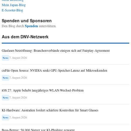
Mein Japan-Blog
E-Scooter-Blog
Spenden und Sponsoren
Den Blog durch
Spenden
unterstützen.
Aus dem DNV-Netzwerk
Glasfaser-Netzöffnung: Branchenverbände einigen sich auf Fairplay-Agreement
7. August 2026
News
cuFile Open Source: NVIDIA senkt GPU-Speicher-Latenz auf Mikrosekunden
7. August 2026
News
iOS 27: Apple behebt langjähriges WLAN-Wechsel-Problem
7. August 2026
News
KI-Hardware: Australien fordert schärfere Kontrollen für Smart Glasses
7. August 2026
News
Boss-Betrug: 58.000 Nutzer vor KI-Phishing gewarnt