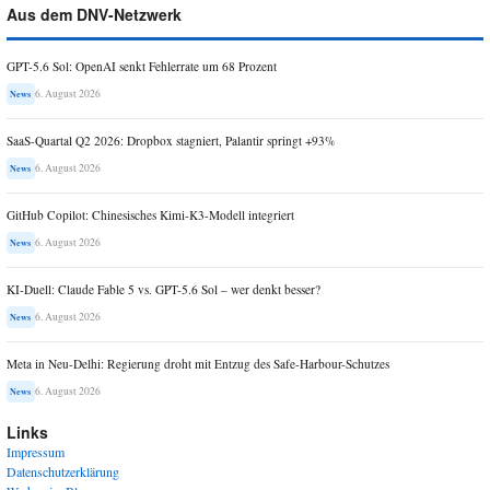
Aus dem DNV-Netzwerk
GPT-5.6 Sol: OpenAI senkt Fehlerrate um 68 Prozent
6. August 2026
News
SaaS-Quartal Q2 2026: Dropbox stagniert, Palantir springt +93%
6. August 2026
News
GitHub Copilot: Chinesisches Kimi-K3-Modell integriert
6. August 2026
News
KI-Duell: Claude Fable 5 vs. GPT-5.6 Sol – wer denkt besser?
6. August 2026
News
Meta in Neu-Delhi: Regierung droht mit Entzug des Safe-Harbour-Schutzes
6. August 2026
News
Links
Impressum
Datenschutzerklärung