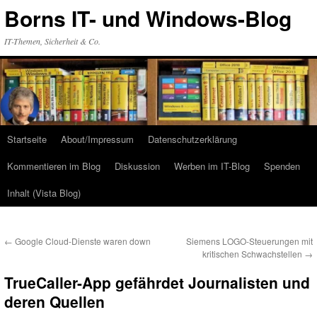
Zum
Borns IT- und Windows-Blog
Inhalt
springen
IT-Themen, Sicherheit & Co.
Startseite
About/Impressum
Datenschutzerklärung
Kommentieren im Blog
Diskussion
Werben im IT-Blog
Spenden
Inhalt (Vista Blog)
←
Google Cloud-Dienste waren down
Siemens LOGO-Steuerungen mit
kritischen Schwachstellen
→
TrueCaller-App gefährdet Journalisten und
deren Quellen