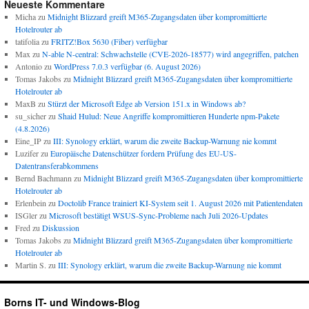
Neueste Kommentare
Micha
zu
Midnight Blizzard greift M365-Zugangsdaten über kompromittierte
Hotelrouter ab
tatifolia
zu
FRITZ!Box 5630 (Fiber) verfügbar
Max
zu
N-able N-central: Schwachstelle (CVE-2026-18577) wird angegriffen, patchen
Antonio
zu
WordPress 7.0.3 verfügbar (6. August 2026)
Tomas Jakobs
zu
Midnight Blizzard greift M365-Zugangsdaten über kompromittierte
Hotelrouter ab
MaxB
zu
Stürzt der Microsoft Edge ab Version 151.x in Windows ab?
su_sicher
zu
Shaid Hulud: Neue Angriffe kompromittieren Hunderte npm-Pakete
(4.8.2026)
Eine_IP
zu
III: Synology erklärt, warum die zweite Backup-Warnung nie kommt
Luzifer
zu
Europäische Datenschützer fordern Prüfung des EU-US-
Datentransferabkommens
Bernd Bachmann
zu
Midnight Blizzard greift M365-Zugangsdaten über kompromittierte
Hotelrouter ab
Erlenbein
zu
Doctolib France trainiert KI-System seit 1. August 2026 mit Patientendaten
ISGler
zu
Microsoft bestätigt WSUS-Sync-Probleme nach Juli 2026-Updates
Fred
zu
Diskussion
Tomas Jakobs
zu
Midnight Blizzard greift M365-Zugangsdaten über kompromittierte
Hotelrouter ab
Martin S.
zu
III: Synology erklärt, warum die zweite Backup-Warnung nie kommt
Borns IT- und Windows-Blog