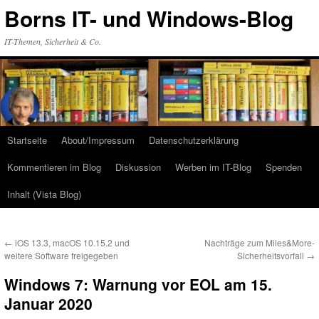
Zum
Borns IT- und Windows-Blog
Inhalt
springen
IT-Themen, Sicherheit & Co.
Startseite
About/Impressum
Datenschutzerklärung
Kommentieren im Blog
Diskussion
Werben im IT-Blog
Spenden
Inhalt (Vista Blog)
←
iOS 13.3, macOS 10.15.2 und
Nachträge zum Miles&More-
weitere Software freigegeben
Sicherheitsvorfall
→
Windows 7: Warnung vor EOL am 15.
Januar 2020