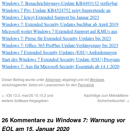
Windows 7: Benachrichtigungs-Update KB4493132 verfügbar
Windows 7 Pro: Update KB4524752 zeigt Supportende an
Windows 7 kriegt Extended Support bis Januar 2023
Windows 7: Extended Security Updates buchbar ab April 2019
Microsoft weitet Windows 7 Extended-Support auf KMUs aus
Windows 7: Preise für Extended Security Updates bis 2023
Windows 7: Office 365 ProPlus Update-Verlängerung bis 2023
Windows 7 Extended Security Updates (ESU) Anforderungen
Start des Windows 7 Extended Security Update (ESU) Program
Windows 7: Aus für Microsoft Security Essentials ab 14.1.2020
Dieser Beitrag wurde unter
Allgemein
abgelegt und mit
Windows
verschlagwortet. Setze ein Lesezeichen für den
Permalink
.
←
iOS 13.3, macOS 10.15.2 und
Nachträge zum Miles&More-
weitere Software freigegeben
Sicherheitsvorfall
→
26 Kommentare zu
Windows 7: Warnung vor
EOL am 15. Januar 2020