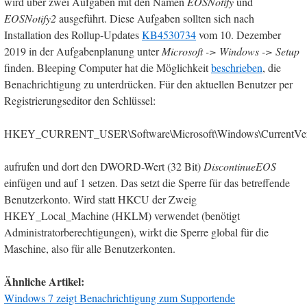
wird über zwei Aufgaben mit den Namen
EOSNotify
und
EOSNotify2
ausgeführt. Diese Aufgaben sollten sich nach
Installation des Rollup-Updates
KB4530734
vom 10. Dezember
2019 in der Aufgabenplanung unter
Microsoft -> Windows -> Setup
finden. Bleeping Computer hat die Möglichkeit
beschrieben
, die
Benachrichtigung zu unterdrücken. Für den aktuellen Benutzer per
Registrierungseditor den Schlüssel:
HKEY_CURRENT_USER\Software\Microsoft\Windows\CurrentVer
aufrufen und dort den DWORD-Wert (32 Bit)
DiscontinueEOS
einfügen und auf 1 setzen. Das setzt die Sperre für das betreffende
Benutzerkonto. Wird statt HKCU der Zweig
HKEY_Local_Machine (HKLM) verwendet (benötigt
Administratorberechtigungen), wirkt die Sperre global für die
Maschine, also für alle Benutzerkonten.
Ähnliche Artikel:
Windows 7 zeigt Benachrichtigung zum Supportende