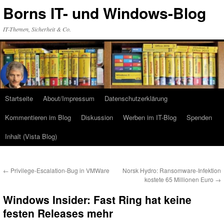
Zum
Borns IT- und Windows-Blog
Inhalt
springen
IT-Themen, Sicherheit & Co.
Startseite
About/Impressum
Datenschutzerklärung
Kommentieren im Blog
Diskussion
Werben im IT-Blog
Spenden
Inhalt (Vista Blog)
←
Privilege-Escalation-Bug in VMWare
Norsk Hydro: Ransomware-Infektion
kostete 65 Millionen Euro
→
Windows Insider: Fast Ring hat keine
festen Releases mehr