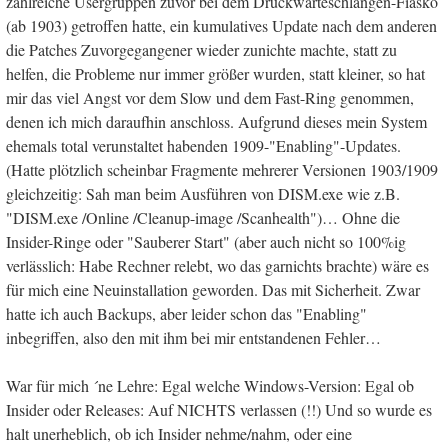
zahlreiche Usergruppen zuvor bei dem Druckwarteschlangen-Fiasko
(ab 1903) getroffen hatte, ein kumulatives Update nach dem anderen
die Patches Zuvorgegangener wieder zunichte machte, statt zu
helfen, die Probleme nur immer größer wurden, statt kleiner, so hat
mir das viel Angst vor dem Slow und dem Fast-Ring genommen,
denen ich mich daraufhin anschloss. Aufgrund dieses mein System
ehemals total verunstaltet habenden 1909-"Enabling"-Updates.
(Hatte plötzlich scheinbar Fragmente mehrerer Versionen 1903/1909
gleichzeitig: Sah man beim Ausführen von DISM.exe wie z.B.
"DISM.exe /Online /Cleanup-image /Scanhealth")… Ohne die
Insider-Ringe oder "Sauberer Start" (aber auch nicht so 100%ig
verlässlich: Habe Rechner relebt, wo das garnichts brachte) wäre es
für mich eine Neuinstallation geworden. Das mit Sicherheit. Zwar
hatte ich auch Backups, aber leider schon das "Enabling"
inbegriffen, also den mit ihm bei mir entstandenen Fehler…
War für mich ´ne Lehre: Egal welche Windows-Version: Egal ob
Insider oder Releases: Auf NICHTS verlassen (!!) Und so wurde es
halt unerheblich, ob ich Insider nehme/nahm, oder eine