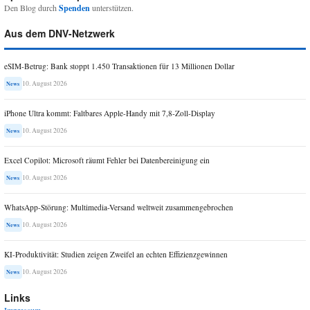
Den Blog durch
Spenden
unterstützen.
Aus dem DNV-Netzwerk
eSIM-Betrug: Bank stoppt 1.450 Transaktionen für 13 Millionen Dollar
10. August 2026
News
iPhone Ultra kommt: Faltbares Apple-Handy mit 7,8-Zoll-Display
10. August 2026
News
Excel Copilot: Microsoft räumt Fehler bei Datenbereinigung ein
10. August 2026
News
WhatsApp-Störung: Multimedia-Versand weltweit zusammengebrochen
10. August 2026
News
KI-Produktivität: Studien zeigen Zweifel an echten Effizienzgewinnen
10. August 2026
News
Links