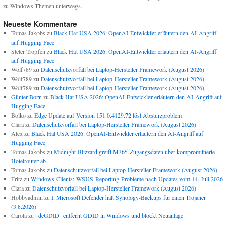
zu Windows-Themen unterwegs.
Neueste Kommentare
Tomas Jakobs
zu
Black Hat USA 2026: OpenAI-Entwickler erläutern den AI-Angriff
auf Hugging Face
Steter Tropfen
zu
Black Hat USA 2026: OpenAI-Entwickler erläutern den AI-Angriff
auf Hugging Face
Wolf789
zu
Datenschutzvorfall bei Laptop-Hersteller Framework (August 2026)
Wolf789
zu
Datenschutzvorfall bei Laptop-Hersteller Framework (August 2026)
Wolf789
zu
Datenschutzvorfall bei Laptop-Hersteller Framework (August 2026)
Günter Born
zu
Black Hat USA 2026: OpenAI-Entwickler erläutern den AI-Angriff auf
Hugging Face
Bolko
zu
Edge Update auf Version 151.0.4129.72 löst Absturzproblem
Clara
zu
Datenschutzvorfall bei Laptop-Hersteller Framework (August 2026)
Alex
zu
Black Hat USA 2026: OpenAI-Entwickler erläutern den AI-Angriff auf
Hugging Face
Tomas Jakobs
zu
Midnight Blizzard greift M365-Zugangsdaten über kompromittierte
Hotelrouter ab
Tomas Jakobs
zu
Datenschutzvorfall bei Laptop-Hersteller Framework (August 2026)
Fritz
zu
Windows-Clients: WSUS-Reporting-Probleme nach Updates vom 14. Juli 2026
Clara
zu
Datenschutzvorfall bei Laptop-Hersteller Framework (August 2026)
Hobbyadmin
zu
I: Microsoft Defender hält Synology-Backups für einen Trojaner
(3.8.2026)
Carola
zu
"deGDID" entfernt GDID in Windows und blockt Neuanlage