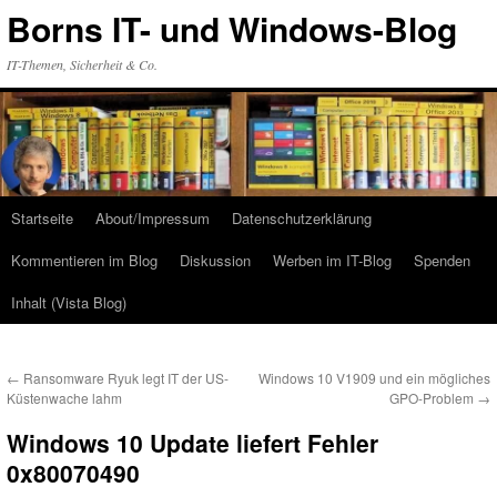
Zum
Borns IT- und Windows-Blog
Inhalt
springen
IT-Themen, Sicherheit & Co.
Startseite
About/Impressum
Datenschutzerklärung
Kommentieren im Blog
Diskussion
Werben im IT-Blog
Spenden
Inhalt (Vista Blog)
←
Ransomware Ryuk legt IT der US-
Windows 10 V1909 und ein mögliches
Küstenwache lahm
GPO-Problem
→
Windows 10 Update liefert Fehler
0x80070490