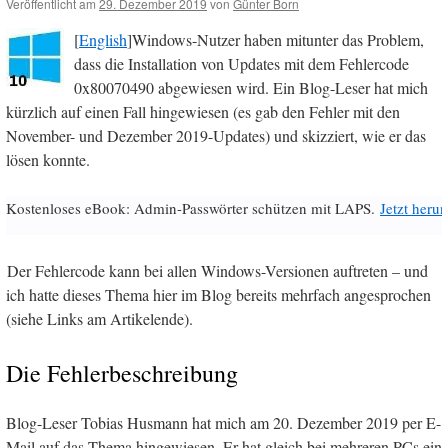
Veröffentlicht am
29. Dezember 2019
von
Günter Born
[
English
]Windows-Nutzer haben mitunter das Problem,
dass die Installation von Updates mit dem Fehlercode
0x80070490 abgewiesen wird. Ein Blog-Leser hat mich
kürzlich auf einen Fall hingewiesen (es gab den Fehler mit den
November- und Dezember 2019-Updates) und skizziert, wie er das
lösen konnte.
Kostenloses eBook: Admin-Passwörter schützen mit LAPS.
Jetzt herun
Der Fehlercode kann bei allen Windows-Versionen auftreten – und
ich hatte dieses Thema hier im Blog bereits mehrfach angesprochen
(siehe Links am Artikelende).
Die Fehlerbeschreibung
Blog-Leser Tobias Husmann hat mich am 20. Dezember 2019 per E-
Mail auf das Thema hingewiesen. Er hat gleich bei mehreren PCs ein