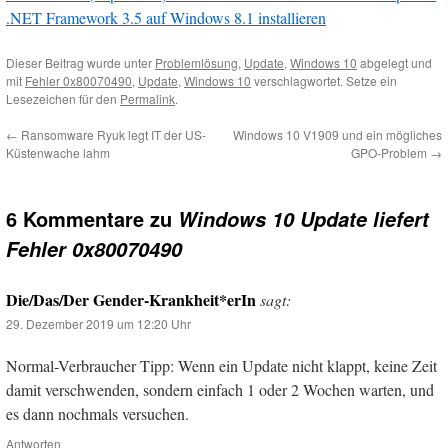
.NET Framework 3.5 auf Windows 8.1 installieren
Dieser Beitrag wurde unter
Problemlösung
,
Update
,
Windows 10
abgelegt und
mit
Fehler 0x80070490
,
Update
,
Windows 10
verschlagwortet. Setze ein
Lesezeichen für den
Permalink
.
←
Ransomware Ryuk legt IT der US-
Windows 10 V1909 und ein mögliches
Küstenwache lahm
GPO-Problem
→
6 Kommentare zu
Windows 10 Update liefert
Fehler 0x80070490
Die/Das/Der Gender-Krankheit*erIn
sagt:
29. Dezember 2019 um 12:20 Uhr
Normal-Verbraucher Tipp: Wenn ein Update nicht klappt, keine Zeit
damit verschwenden, sondern einfach 1 oder 2 Wochen warten, und
es dann nochmals versuchen.
Antworten