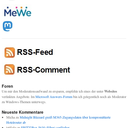
Foren
Um mir den Moderationsaufwand zu ersparen, empfehle ich eines der unter
Websites
verlinkten Angebote. Im
Microsoft Answers-Forum
bin ich gelegentlich noch als Moderator
zu Windows-Themen unterwegs.
Neueste Kommentare
Micha
zu
Midnight Blizzard greift M365-Zugangsdaten über kompromittierte
Hotelrouter ab
tatifolia
zu
FRITZ!Box 5630 (Fiber) verfügbar