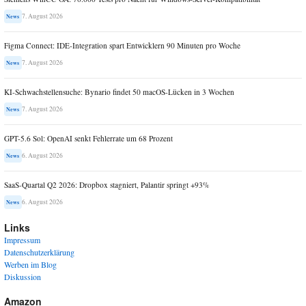
7. August 2026
News
Figma Connect: IDE-Integration spart Entwicklern 90 Minuten pro Woche
7. August 2026
News
KI-Schwachstellensuche: Bynario findet 50 macOS-Lücken in 3 Wochen
7. August 2026
News
GPT-5.6 Sol: OpenAI senkt Fehlerrate um 68 Prozent
6. August 2026
News
SaaS-Quartal Q2 2026: Dropbox stagniert, Palantir springt +93%
6. August 2026
News
Links
Impressum
Datenschutzerklärung
Werben im Blog
Diskussion
Amazon