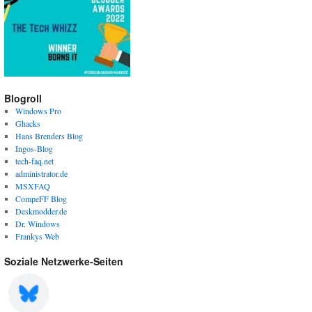
Blogroll
Windows Pro
Ghacks
Hans Brenders Blog
Ingos-Blog
tech-faq.net
administrator.de
MSXFAQ
CompeFF Blog
Deskmodder.de
Dr. Windows
Frankys Web
Soziale Netzwerke-Seiten