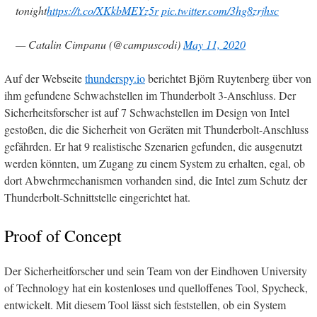
tonight
https://t.co/XKkbMEYz5r
pic.twitter.com/3hg8zrjhsc
— Catalin Cimpanu (@campuscodi)
May 11, 2020
Auf der Webseite
thunderspy.io
berichtet Björn Ruytenberg über von
ihm gefundene Schwachstellen im Thunderbolt 3-Anschluss. Der
Sicherheitsforscher ist auf 7 Schwachstellen im Design von Intel
gestoßen, die die Sicherheit von Geräten mit Thunderbolt-Anschluss
gefährden. Er hat 9 realistische Szenarien gefunden, die ausgenutzt
werden könnten, um Zugang zu einem System zu erhalten, egal, ob
dort Abwehrmechanismen vorhanden sind, die Intel zum Schutz der
Thunderbolt-Schnittstelle eingerichtet hat.
Proof of Concept
Der Sicherheitforscher und sein Team von der Eindhoven University
of Technology hat ein kostenloses und quelloffenes Tool, Spycheck,
entwickelt. Mit diesem Tool lässt sich feststellen, ob ein System