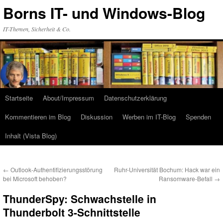
Zum
Borns IT- und Windows-Blog
Inhalt
springen
IT-Themen, Sicherheit & Co.
Startseite
About/Impressum
Datenschutzerklärung
Kommentieren im Blog
Diskussion
Werben im IT-Blog
Spenden
Inhalt (Vista Blog)
←
Outlook-Authentifizierungsstörung
Ruhr-Universität Bochum: Hack war ein
bei Microsoft behoben?
Ransomware-Befall
→
ThunderSpy: Schwachstelle in
Thunderbolt 3-Schnittstelle